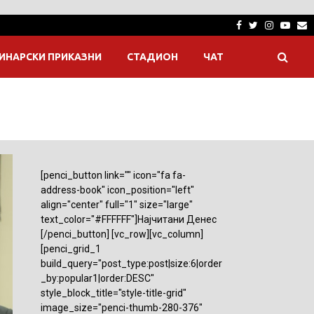
Facebook
Twitter
Instagra
Yout
E
ИНАРСКИ ПРИКАЗНИ
СТАДИОН
ЧАТ
[penci_button link="" icon="fa fa-
address-book" icon_position="left"
align="center" full="1" size="large"
text_color="#FFFFFF"]Најчитани Денес
[/penci_button] [vc_row][vc_column]
[penci_grid_1
build_query="post_type:post|size:6|order
_by:popular1|order:DESC"
style_block_title="style-title-grid"
image_size="penci-thumb-280-376"