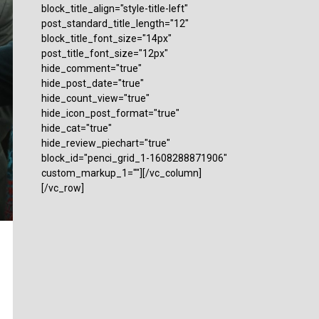
block_title_align="style-title-left"
post_standard_title_length="12"
block_title_font_size="14px"
post_title_font_size="12px"
hide_comment="true"
hide_post_date="true"
hide_count_view="true"
hide_icon_post_format="true"
hide_cat="true"
hide_review_piechart="true"
block_id="penci_grid_1-1608288871906"
custom_markup_1=""][/vc_column]
[/vc_row]