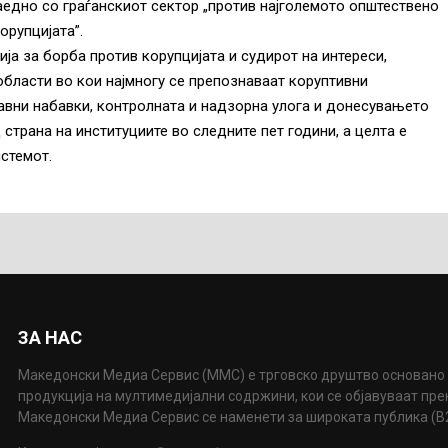
аедно со граѓанскиот сектор „против најголемото општествено
орупцијата”.
ја за борба против корупцијата и судирот на интереси,
бласти во кои најмногу се препознаваат коруптивни
авни набавки, контролната и надзорна улога и донесувањето
 страна на институциите во следните пет години, а целта е
стемот.
ЗА НАС
Македонски Медиа Сервис (ММС) е трговско друштво основано 
продукција на мултимедијални содржини, кои се објавуваат пр
Македонски Медиа Сервис се наменети за широката публика (B2P