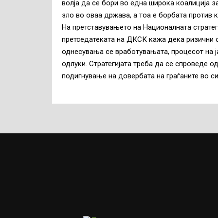
волја да се бори во една широка коалиција з
зло во оваа држава, а тоа е борбата против к
На претставувањето на Националната стратеги
претседатеката на ДКСК кажа дека ризични о
однесувања се вработувањата, процесот на ј
одлуки. Стратегијата треба да се спроведе од
подигнување на довербата на граѓаните во си