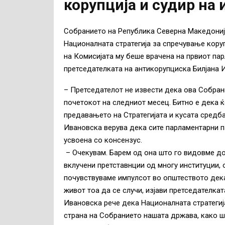
корупција и судир на 
Собранието на Република Северна Македонија
Националната стратегија за спречување коруп
на Комисијата му беше врачена на првиот па
претседателката на антикорупциска Билјана И
– Претседателот не извести дека ова Собрание
почетокот на следниот месец. Битно е дека ќ
предавањето на Стратегијата и кусата средб
Ивановска верува дека сите парламентарни па
усвоена со консензус.
– Очекувам. Барем од она што го видовме дос
вклучени претставнции од многу институции, 
почувствуваме импулсот во општеството дека
живот тоа да се случи, изјави претседателка
Ивановска рече дека Националната стратегиј
страна на Собранието нашата држава, како ш