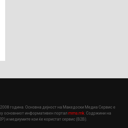
2008 година. Основна дејност на Македоски Медиа Сервис е
еку основниот информативен портал
mms.mk
. Содржини на
) и медиумите кои ќе користат сервис (B2B).