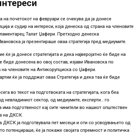
интереси
 на почетокот на февруари се очекува да ја донесе
ција и судир на интереси, која денеска од страна на членовите
рламентарец Талат Џафери. Претходно денеска
вановска ја презентираше оваа стратегија пред медиумите.
 ќе ја донесе стратегијата и дека најверојатно ќе биде на
е биде донесена во овој состав, изјави Ивановска по
а на членовите на Антикорупциска со Џафери.
ртии ќе ја поддржат оваа Стратегија и дека таа ќе биде
ега во текот на подготвоката на стратегијата, кога беа
од невладиниот сектор, од медиумите, експерти… го
 има подготвеност кај сите чинители во нашиот општествен
та на ДКСК.
а ДКСК ја подготвувала пет месеци и оти со усвојувањето од
то потенцираше, ќе ја покаже својата спремност и политичка