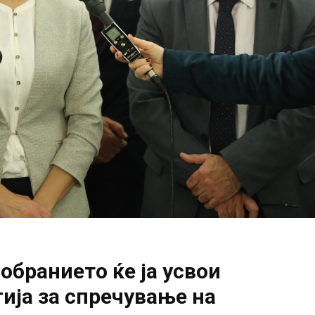
бранието ќе ја усвои
ија за спречување на