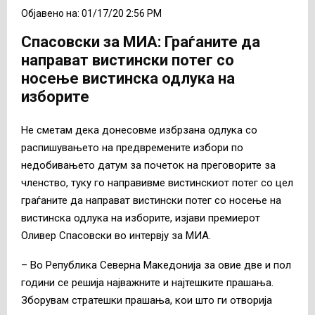
Објавено на: 01/17/20 2:56 PM
Спасовски за МИА: Граѓаните да
направат вистински потег со
носење вистинска одлука на
изборите
Не сметам дека донесовме избрзана одлука со
распишувањето на предвремените избори по
недобивањето датум за почеток на преговорите за
членство, туку го направивме вистинскиот потег со цел
граѓаните да направат вистински потег со носење на
вистинска одлука на изборите, изјави премиерот
Оливер Спасовски во интервју за МИА.
– Во Република Северна Македонија за овие две и пол
години се решија најважните и најтешките прашања.
Зборувам стратешки прашања, кои што ги отворија