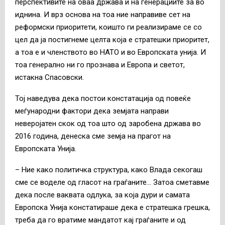
перспективите на оваа држава и на генерациите за во
иднина. И врз основа на тоа ние направиве сет на
реформски приоритети, коишто ги реализираме се со
цел да ја постигнеме целта која е стратешки приоритет,
а тоа е и членството во НАТО и во Европската унија. И
тоа генерално ни го прознава и Европа и светот,
истакна Спасовски.
Тој наведува дека постои констатација од повеќе
меѓународни фактори дека земјата направи
неверојатен скок од тоа што од заробена држава во
2016 година, денеска сме земја на прагот на
Европската Унија.
– Ние како политичка структура, како Влада секогаш
сме се воделе од гласот на граѓаните… Затоа сметавме
дека после ваквата одлука, за која дури и самата
Европска Унија констатираше дека е стратешка грешка,
треба да го вратиме мандатот кај граѓаните и од