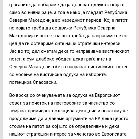
граѓаните да побараме да ја донесат одлуката која е
само во нивни раце, а тоа е како ја гледаат Република
Северна Македонија во наредниот период. Кој е патот
по којшто треба да се движи Република Северна
Македонија и што е тоа што треба да направиме се со
цел да ги оствариме сите наши стратешки интереси.
Јас во тој дел сметам дека го направивме вистинскиот
потег, а сум длабоко убеден дека граѓаните на
Северна Македонија ќе го направат вистинскиот потег
со носење на вистинска одлука на изборите,
потенцира Спасовски.
Во врска со очекувањата за одлука на Европскиот
совет за почеток на преговорите за членство со
земјава, премиерот потенцира дека „ние и понатаму ќе
продолжиме да и даваме аргументи на ЕУ дека цврсто
стоиме на патот за кој што се определивме и дека
нашиот стратешки интерес за членство во Европската