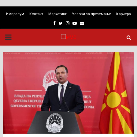
Импресум
Контакт
Маркетинг
Услови за преземање
Кариера
Facebook
Twitter
Instagram
Youtube
Email
PRIMARY
MENU