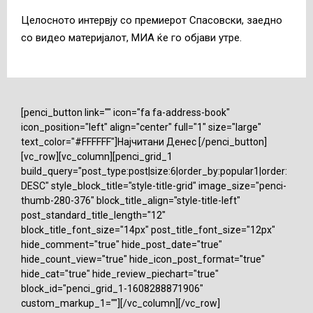
Целосното интервју со премиерот Спасовски, заедно
со видео материјалот, МИА ќе го објави утре.
[penci_button link="" icon="fa fa-address-book"
icon_position="left" align="center" full="1" size="large"
text_color="#FFFFFF"]Најчитани Денес [/penci_button]
[vc_row][vc_column][penci_grid_1
build_query="post_type:post|size:6|order_by:popular1|order:
DESC" style_block_title="style-title-grid" image_size="penci-
thumb-280-376" block_title_align="style-title-left"
post_standard_title_length="12"
block_title_font_size="14px" post_title_font_size="12px"
hide_comment="true" hide_post_date="true"
hide_count_view="true" hide_icon_post_format="true"
hide_cat="true" hide_review_piechart="true"
block_id="penci_grid_1-1608288871906"
custom_markup_1=""][/vc_column][/vc_row]