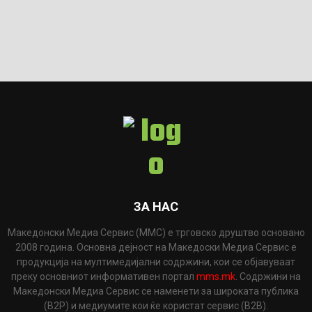
ЗА НАС
Македонски Медиа Сервис (ММС) е трговско друштво основано
2008 година. Основна дејност на Македоски Медиа Сервис е
продукција на мултимедијални содржини, кои се објавуваат
преку основниот информативен портал
mms.mk
. Содржини на
Македонски Медиа Сервис се наменети за широката публика
(B2P) и медиумите кои ќе користат сервис (B2B).