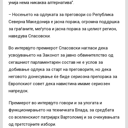
унија нема никаква алтернатива”.
– Носењето на одлуката за преговори со Република
Северна Македонија е јасна порака, огромна поддршка
за граѓаните, меѓутоа и јасна порака за целиот регион,
наведува Спасовски.
Во интервјуто премиерот Спасовски нагласи дека
усвојувањето на Законот за јавно обвинителство од
сегашниот парламентарен состав не е услов за
добивање одлука за старт на преговорите, но дека
неговото донесување ќе биде сериозна препорака за
Европскиот совет дека навистина имаме сериозен
напредок.
Премиерот во интервјуто говори и за улогата и
функционирањето на техничката Влада, за средбата
со вселенскиот патријарх Вартоломеј и за очекувањата
од претстојните избори.