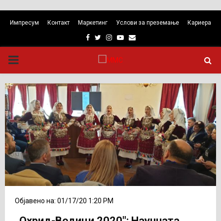
Импресум
Контакт
Маркетинг
Услови за преземање
Кариера
Facebook
Twitter
Instagram
Youtube
Email
PRIMARY
MENU
Објавено на: 01/17/20 1:20 PM
„Охрид-Водици 2020″: Научната