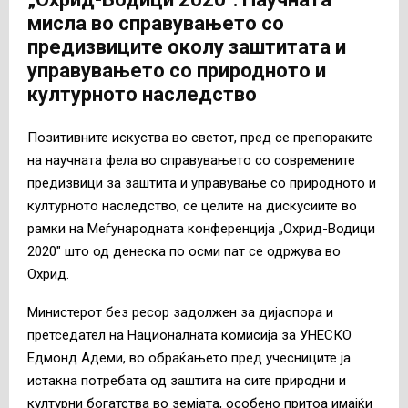
мисла во справувањето со
предизвиците околу заштитата и
управувањето со природното и
културното наследство
Позитивните искуства во светот, пред се препораките
на научната фела во справувањето со современите
предизвици за заштита и управување со природното и
културното наследство, се целите на дискусиите во
рамки на Меѓународната конференција „Охрид-Водици
2020″ што од денеска по осми пат се одржува во
Охрид.
Министерот без ресор задолжен за дијаспора и
претседател на Националната комисија за УНЕСКО
Едмонд Адеми, во обраќањето пред учесниците ја
истакна потребата од заштита на сите природни и
културни богатства во земјата, особено притоа имајќи