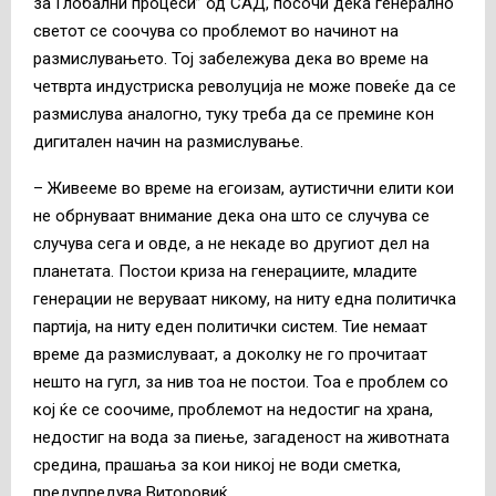
за Глобални процеси” од САД, посочи дека генерално
светот се соочува со проблемот во начинот на
размислувањето. Тој забележува дека во време на
четврта индустриска револуција не може повеќе да се
размислува аналогно, туку треба да се премине кон
дигитален начин на размислување.
– Живееме во време на егоизам, аутистични елити кои
не обрнуваат внимание дека она што се случува се
случува сега и овде, а не некаде во другиот дел на
планетата. Постои криза на генерациите, младите
генерации не веруваат никому, на ниту една политичка
партија, на ниту еден политички систем. Тие немаат
време да размислуваат, а доколку не го прочитаат
нешто на гугл, за нив тоа не постои. Тоа е проблем со
кој ќе се соочиме, проблемот на недостиг на храна,
недостиг на вода за пиење, загаденост на животната
средина, прашања за кои никој не води сметка,
предупредува Виторовиќ.