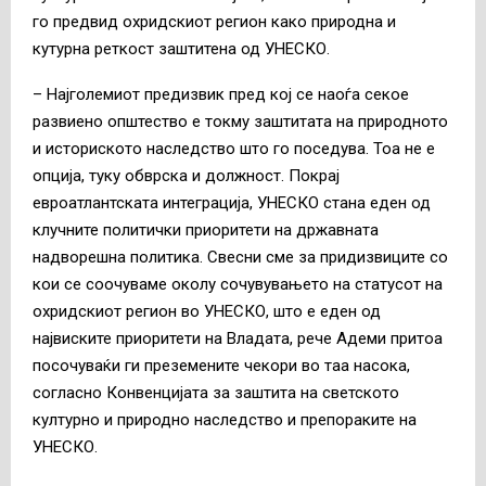
го предвид охридскиот регион како природна и
кутурна реткост заштитена од УНЕСКО.
– Најголемиот предизвик пред кој се наоѓа секое
развиено општество е токму заштитата на природното
и историското наследство што го поседува. Тоа не е
опција, туку обврска и должност. Покрај
евроатлантската интеграција, УНЕСКО стана еден од
клучните политички приоритети на државната
надворешна политика. Свесни сме за придизвиците со
кои се соочуваме околу сочувувањето на статусот на
охридскиот регион во УНЕСКО, што е еден од
највиските приоритети на Владата, рече Адеми притоа
посочуваќи ги преземените чекори во таа насока,
согласно Конвенцијата за заштита на светското
културно и природно наследство и препораките на
УНЕСКО.