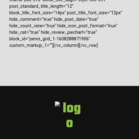
post_standard_title_length="12"
block_title_font_size="14px" post_title_font_size="12px"
hide_comment="true" hide_post_date="true"
hide_count_view="true" hide_icon_post_format="true"
hide_cat="true" hide_review_piechart="true"
block_id="penci_grid_1-1608288871906"
custom_markup_1=""][/vc_column][/vc_row]