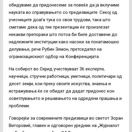
обидуваме да придонесеме за повеќе да ја вклучиме
науката во справувањето со предизвиците. Секој од
учесниците доаѓа тука со свои трудови, така што
сметаме дека од тие презентации ќе произлезат
некакви препораки што потоа би биле доставени до
надлежните институции како насоки за понатамошно
делување, рече Рубин Земон, претседател на
огранизацискиот одбор на Конференцијата.
На собирот во Охрид учествуваат 36 експерти,
научници, стручни работници, уметници, политичари од
десет земји, кои преку своите искуства, знаења и
истражувања ќе се обидат да дадат придонес кон
осветлувањето и решавањето на одредени прашања и
проблеми.
Говорејќи за современите предизвици во светот Зоран
Виторовиќ, главен и одговорен уредник на „Журналот