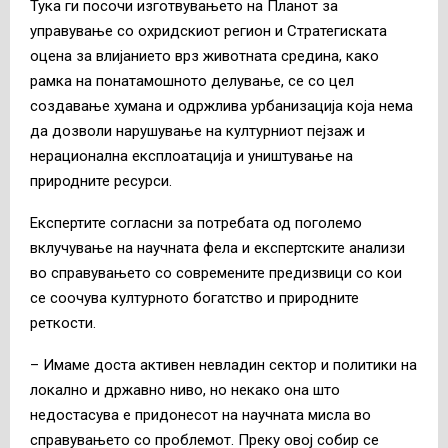
Тука ги посочи изготвувањето на Планот за
управување со охридскиот регион и Стратегиската
оцена за влијанието врз животната средина, како
рамка на понатамошното делување, се со цел
создавање хумана и одржлива урбанизација која нема
да дозволи нарушување на културниот пејзаж и
нерационална експлоатација и уништување на
природните ресурси.
Експертите согласни за потребата од поголемо
вклучување на научната фела и експертските анализи
во справувањето со современите предизвици со кои
се соочува културното богатство и природните
реткости.
– Имаме доста активен невладин сектор и политики на
локално и државно ниво, но некако она што
недостасува е придонесот на научната мисла во
справувањето со проблемот. Преку овој собир се