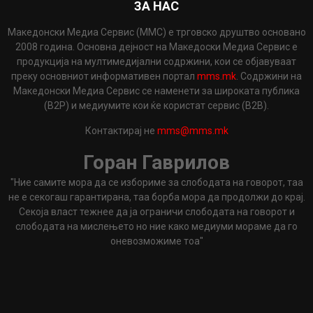
ЗА НАС
Македонски Медиа Сервис (ММС) е трговско друштво основано
2008 година. Основна дејност на Македоски Медиа Сервис е
продукција на мултимедијални содржини, кои се објавуваат
преку основниот информативен портал
mms.mk
. Содржини на
Македонски Медиа Сервис се наменети за широката публика
(B2P) и медиумите кои ќе користат сервис (B2B).
Контактирај не
mms@mms.mk
Горан Гаврилов
"Ние самите мора да се избориме за слободата на говорот, таа
не е секогаш гарантирана, таа борба мора да продолжи до крај.
Секоја власт тежнее да ја ограничи слободата на говорот и
слободата на мислењето но ние како медиуми мораме да го
оневозможиме тоа"