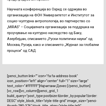
Научната конференција во Охрид се одржува во
организација на ФОН Универзитетот и Институтот за
социо–културна антропологија, во партнерство со
„MIRAS” – Социјалната организација за поддршка на
проучување на културно наследство од Баку,
Азербејџан, списанието „Руски политички науки” од
Москва, Русија, како и списанието „Журнал за глобални
процеси” од САД.
[penci_button link="" icon="fa fa-address-book"
icon_position="left" align="center" full="1" size="large"
text_color="#FFFFFF"]Најчитани Денес [/penci_button]
[vc_row][vc_column][penci_grid_1
build_query="post_type:post|size:6|order_by:popular1|order:
DESC" style_block_title="style-title-grid" image_size="penci-
thumb-280-376" block_title_align="style-title-left"