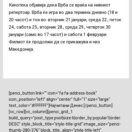
Кинотека објавија дека Врба се враќа на нивниот
репертоар. Врба ќе игра во два термина дневно (18 и
20 часот) и тоа во: вторник 21 јануари, среда 22., петок
24., сабота 25., вторник 28., среда 29., четврток 30
јануари (само во 17 часот) и сабота 1 февруари.
Филмот ќе продолжи да се прикажува и низ
Македонија.
[penci_button link="" icon="fa fa-address-book"
icon_position="left" align="center" full="1" size="large"
text_color="#FFFFFF"]Најчитани Денес [/penci_button]
[vc_row][vc_column][penci_grid_1
build_query="post_type:post|size:6|order_by:popular1|order:
DESC" style_block_title="style-title-grid" image_size="penci-
thumb-280-376" block_title_align="style-title-left"