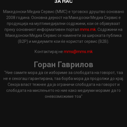
ЗА НАС
Македонски Медиа Сервис (ММС) е трговско друштво основано
2008 година. Основна дејност на Македоски Медиа Сервис е
продукција на мултимедијални содржини, кои се објавуваат
преку основниот информативен портал
mms.mk
. Содржини на
Македонски Медиа Сервис се наменети за широката публика
(B2P) и медиумите кои ќе користат сервис (B2B).
Контактирај не
mms@mms.mk
Горан Гаврилов
"Ние самите мора да се избориме за слободата на говорот, таа
не е секогаш гарантирана, таа борба мора да продолжи до крај.
Секоја власт тежнее да ја ограничи слободата на говорот и
слободата на мислењето но ние како медиуми мораме да го
оневозможиме тоа"