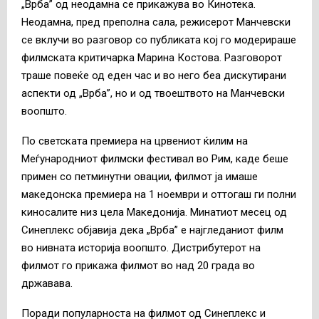
„Врба” од неодамна се прикажува во Кинотека.
Неодамна, пред преполна сала, режисерот Манчевски
се вклучи во разговор со публиката кој го модерираше
филмската критичарка Марина Костова. Разговорот
траше повеќе од еден час и во него беа дискутирани
аспекти од „Врба”, но и од твоештвото на Манчевски
воопшто.
По светската премиера на црвениот ќилим на
Меѓународниот филмски фестивал во Рим, каде беше
примен со петминутни овации, филмот ја имаше
македонска премиера на 1 ноември и оттогаш ги полни
киносалите низ цела Македонија. Минатиот месец од
Синеплекс објавија дека „Врба” е најгледаниот филм
во нивната историја воопшто. Дистрибутерот на
филмот го прикажа филмот во над 20 града во
државава.
Поради популарноста на филмот од Синеплекс и