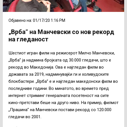
Објавено на: 01/17/20 1:16 PM
„Врба“ на Манчевски со нов рекорд
на гледаност
Шестиот игран филм на режисерот Милчо Манчевски,
„Врба” ја надмина бројката од 30.000 гледачи, што е
рекорд во Македонија. Ова е најгледан филм во
државата за 2019, надминувајќи ги и холивудските
блокбастери. „Врба” е и најгледан македонски филм во
последниве години. Во минатото, во времето пред
интернет стриминг генералната посетеност на сите
кино-претстави беше на друго ниво. На пример, филмот
„Прашина” на Манчевски постави рекорд со 120.000
гледачи во 2001.