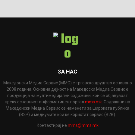
ЗА НАС
Македонски Медиа Сервис (ММС) е трговско друштво основано
2008 година. Основна дејност на Македоски Медиа Сервис е
продукција на мултимедијални содржини, кои се објавуваат
преку основниот информативен портал
mms.mk
. Содржини на
Македонски Медиа Сервис се наменети за широката публика
(B2P) и медиумите кои ќе користат сервис (B2B).
Контактирај не
mms@mms.mk