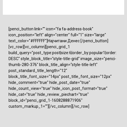
[penci_button link="" icon="fa fa-address-book"
icon_position="left" align="center" full="1" size="large"
text_color="#FFFFFF"]Најчитани Денес [/penci_button]
[vc_row][vc_column][penci_grid_1
build_query="post_type:post|size:6|order_by:popular1|order:
DESC" style_block_title="style-title-grid" image_size="penci-
thumb-280-376" block_title_align="style-title-left"
post_standard_title_length="12"
block_title_font_size="14px" post_title_font_size="12px"
hide_comment="true" hide_post_date="true"
hide_count_view="true" hide_icon_post_format="true"
hide_cat="true" hide_review_piechart="true"
block_id="penci_grid_1-1608288871906"
custom_markup_1=""][/vc_column][/vc_row]