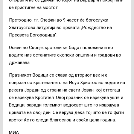
ќе пристигне на мостот.
Претходно, г.г. Стефан во 9 часот ќе богослужи
Златоустова литургија во црквата „Рождество на
Пресвета Богородица”.
Освен во Скопје, крстови ќе бидат положени и во
водите низ останатите скопски општини и градови во
државава.
Празникот Водици се слави од вториот век и е
поврзан со крштевањето на Исус Христос во водите на
реката Јордан од страна на свети Јован, кој оттогаш
се нарекува Крстител. Овој празник се нарекува уште и
Водици, заради големиот водосвет што го извршува
црквата на овој ден. Се верува дека тој што ќе го фати
крстот ќе го следи благослов и среќа цела година.
МИА