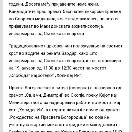
години. Досега меѓу пријавените нема жени.
Кандидатите прво прават бесплатен лекарски преглед
во Спортска медицина, кој е задолжителен, по што се
пријавуваат во Македонската архиепископија,
информираат од Скопската епархија.
Традиционалниот црковен чин положување на светиот
крст во водите на реката Вардар, како што
информираат од Скопската епархија, ќе се организира
на 19 јануари од 11:30 до 12:30 часот на мостот
„Слобода” кај хотелот „Холидеј Ин”.
Првата богојавленска литија (поворка) е планирана од
храмот „Св. вмч. Димитриј” во Скопје, преку Кејот кај
Министерството за надворешни работи до мостот кај
хот. „Холидеј Ин”, а втората литија ќе почне од храмот
„Рождество на Пресвета Богородица” во која ќе
учествува и архиепископот охридски и македонски г.г.
Стефан и ќе се движи по Кејот на Вардар и покрај МНР