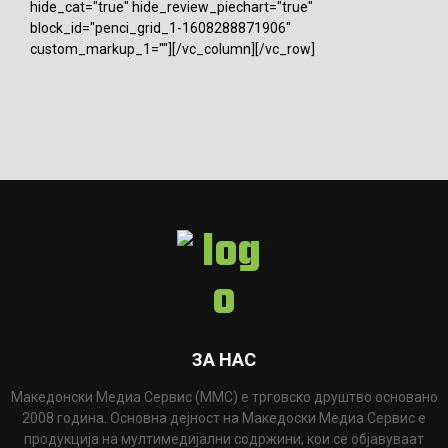
hide_cat="true" hide_review_piechart="true"
block_id="penci_grid_1-1608288871906"
custom_markup_1=""][/vc_column][/vc_row]
ЗА НАС
Македонски Медиа Сервис (ММС) е трговско друштво основано
2008 година. Основна дејност на Македоски Медиа Сервис е
продукција на мултимедијални содржини, кои се објавуваат