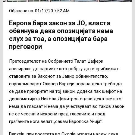
Објавено на: 01/17/20 7:52 AM
Европа бара закон за ЈО, власта
обвинува дека опозицијата нема
слух за тоа, а опозицијата бара
преговори
Претседателот на Собранието Талат Џафери
апелираше до партиите што побргу да ги приближат
ставовите за Законот за Јавно обвинителство,
еврокомесарот Оливер Вархеји порача дека треба да
се даде приоритет на тој закон, додека пак шефот на
дипломатијата Никола Димитров оцени дека тие што
нема да гласаат и нема да учествуваат во таков закон
не се чесени и искрени пред гласачите и пред
граѓаните кога велат „сакам Европска Унија”.
Вархеји, при посетата во Скопје, изрази надеж дека