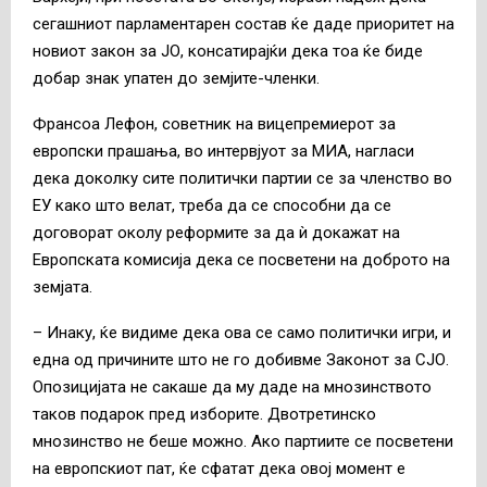
сегашниот парламентарен состав ќе даде приоритет на
новиот закон за ЈО, консатирајќи дека тоа ќе биде
добар знак упатен до земјите-членки.
Франсоа Лефон, советник на вицепремиерот за
европски прашања, во интервјуот за МИА, нагласи
дека доколку сите политички партии се за членство во
ЕУ како што велат, треба да се способни да се
договорат околу реформите за да ѝ докажат на
Европската комисија дека се посветени на доброто на
земјата.
– Инаку, ќе видиме дека ова се само политички игри, и
една од причините што не го добивме Законот за СЈО.
Опозицијата не сакаше да му даде на мнозинството
таков подарок пред изборите. Двотретинско
мнозинство не беше можно. Ако партиите се посветени
на европскиот пат, ќе сфатат дека овој момент е