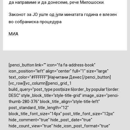
да направиме и да донесеме, рече Милошоски.
Законот за ЈО уште од јули минатата година е влезен
во собраниска процедура
МИА
[penci_button link="" icon="fa fa-address-book"
icon_position="left" align="center" full="1" size="large"
text_color="#FFFFFF"]Најчитани Денес [/penci_button]
[vc_row][vc_column][penci_grid_1
build_query="post_type:post|size:6|order_by:popular1|order:
DESC" style_block_title="style-title-grid" image_size="penci-
thumb-280-376" block_title_align="style-title-left"
post_standard_title_length="12"
block_title_font_size="14px" post_title_font_size="12px"
hide_comment="true" hide_post_date="true"
hide_count_view="true" hide_icon_post_format="true"