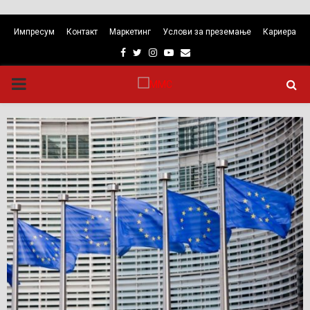
Импресум
Контакт
Маркетинг
Услови за преземање
Кариера
Facebook
Twitter
Instagram
Youtube
Email
PRIMARY
MENU