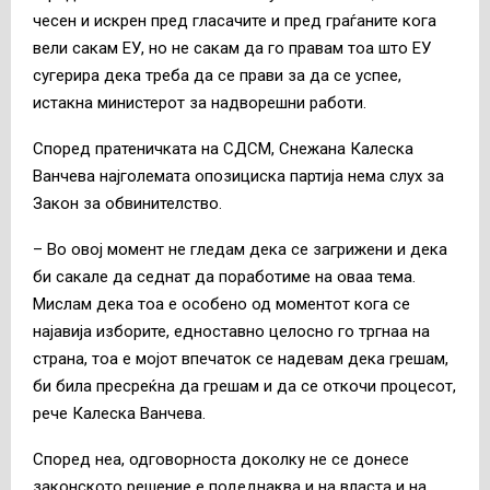
чесен и искрен пред гласачите и пред граѓаните кога
вели сакам ЕУ, но не сакам да го правам тоа што ЕУ
сугерира дека треба да се прави за да се успее,
истакна министерот за надворешни работи.
Според пратеничката на СДСМ, Снежана Калеска
Ванчева најголемата опозициска партија нема слух за
Закон за обвинителство.
– Во овој момент не гледам дека се загрижени и дека
би сакале да седнат да поработиме на оваа тема.
Мислам дека тоа е особено од моментот кога се
најавија изборите, едноставно целосно го тргнаа на
страна, тоа е мојот впечаток се надевам дека грешам,
би била пресреќна да грешам и да се откочи процесот,
рече Калеска Ванчева.
Според неа, одговорноста доколку не се донесе
законското решение е подеднаква и на власта и на