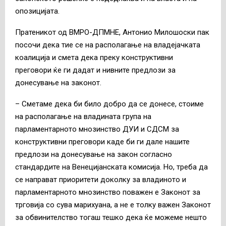
опозицијата.
Пратеникот од ВМРО-ДПМНЕ, Антонио Милошоски пак
посочи дека тие се на располагање на владејачката
коалиција и смета дека преку конструктивни
преговори ќе ги дадат и нивните предлози за
донесување на законот.
– Сметаме дека би било добро да се донесе, стоиме
на располагање на владината група на
парламентарното мнозинство ДУИ и СДСМ за
конструктивни преговори каде би ги дале нашите
предлози на донесување на закон согласно
стандардите на Венецијанската комисија. Но, треба да
се направат приоритети доколку за владиното и
парламентарното мнозинство поважен е Законот за
трговија со сува марихуана, а не е толку важен Законот
за обвинителство тогаш тешко дека ќе можеме нешто