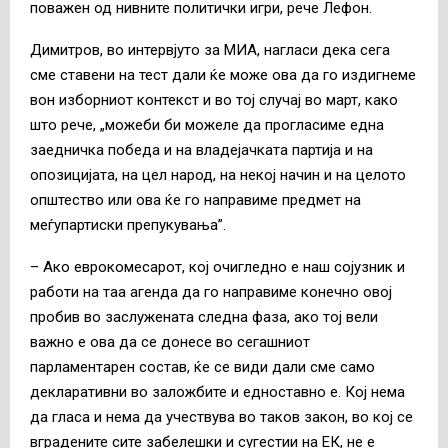
поважен од нивните политички игри, рече Лефон.
Димитров, во интервјуто за МИА, нагласи дека сега
сме ставени на тест дали ќе може ова да го издигнеме
вон изборниот контекст и во тој случај во март, како
што рече, „можеби би можеле да прогласиме една
заедничка победа и на владејачката партија и на
опозицијата, на цел народ, на некој начин и на целото
општество или ова ќе го направиме предмет на
меѓупартиски препукувања”.
– Ако еврокомесарот, кој очигледно е наш сојузник и
работи на таа агенда да го направиме конечно овој
пробив во заслужената следна фаза, ако тој вели
важно е ова да се донесе во сегашниот
парламентарен состав, ќе се види дали сме само
декларативни во заложбите и едноставно е. Кој нема
да гласа и нема да учествува во таков закон, во кој се
вградените сите забелешки и сугестии на ЕК, не е