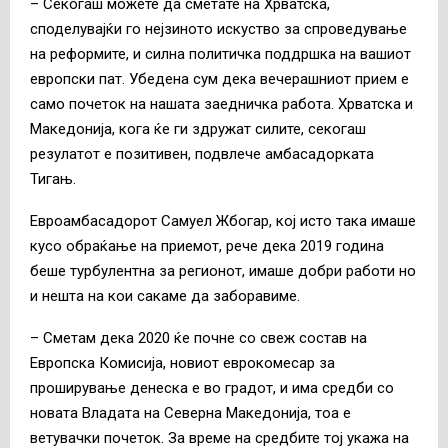
– Секогаш можете да сметате на Хрватска,
споделувајќи го нејзиното искуство за спроведување
на реформите, и силна политичка поддршка на вашиот
европски пат. Убедена сум дека вечерашниот прием е
само почеток на нашата заедничка работа. Хрватска и
Македонија, кога ќе ги здружат силите, секогаш
резулатот е позитивен, подвлече амбасадорката
Тигањ.
Евроамбасадорот Самуел Жбогар, кој исто така имаше
кусо обраќање на приемот, рече дека 2019 година
беше турбулентна за регионот, имаше добри работи но
и нешта на кои сакаме да заборавиме.
– Сметам дека 2020 ќе почне со свеж состав на
Европска Комисија, новиот еврокомесар за
проширување денеска е во градот, и има средби со
новата Владата на Северна Македонија, тоа е
ветувачки почеток. За време на средбите тој укажа на