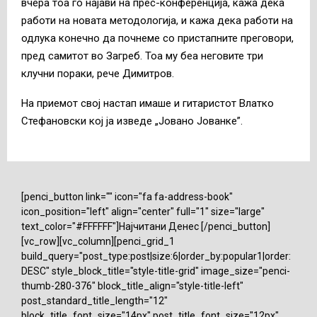
вчера тоа го најави на прес-конференција, кажа дека
работи на новата методологија, и кажа дека работи на
одлука конечно да почнеме со пристапните преговори,
пред самитот во Загреб. Тоа му беа неговите три
клучни пораки, рече Димитров.
На приемот свој настап имаше и гитаристот Влатко
Стефановски кој ја изведе „Јовано Јованке”.
[penci_button link="" icon="fa fa-address-book"
icon_position="left" align="center" full="1" size="large"
text_color="#FFFFFF"]Најчитани Денес [/penci_button]
[vc_row][vc_column][penci_grid_1
build_query="post_type:post|size:6|order_by:popular1|order:
DESC" style_block_title="style-title-grid" image_size="penci-
thumb-280-376" block_title_align="style-title-left"
post_standard_title_length="12"
block_title_font_size="14px" post_title_font_size="12px"