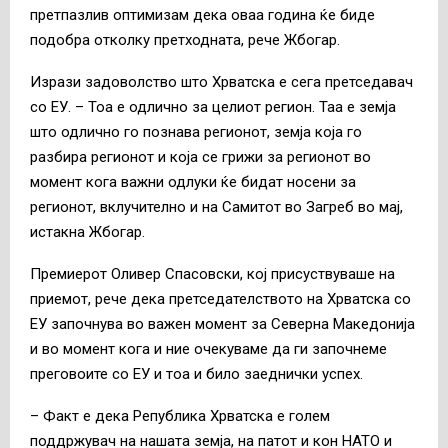
претпазлив оптимизам дека оваа година ќе биде
подобра отколку претходната, рече Жбогар.
Изрази задоволство што Хрватска е сега претседавач
со ЕУ. – Тоа е одлично за целиот регион. Таа е земја
што одлично го познава регионот, земја која го
разбира регионот и која се грижи за регионот во
момент кога важни одлуки ќе бидат носени за
регионот, вклучително и на Самитот во Загреб во мај,
истакна Жбогар.
Премиерот Оливер Спасовски, кој присуствуваше на
приемот, рече дека претседателството на Хрватска со
ЕУ започнува во важен момент за Северна Македонија
и во момент кога и ние очекуваме да ги започнеме
преговоите со ЕУ и тоа и било заеднички успех.
– Факт е дека Република Хрватска е голем
поддржувач на нашата земја, на патот и кон НАТО и