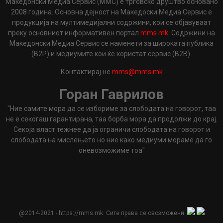
Македонски Медиа Сервис (ММС) е трговско друштво основано
2008 година. Основна дејност на Македоски Медиа Сервис е
продукција на мултимедијални содржини, кои се објавуваат
преку основниот информативен портал
mms.mk
. Содржини на
Македонски Медиа Сервис се наменети за широката публика
(B2P) и медиумите кои ќе користат сервис (B2B).
Контактирај не
mms@mms.mk
Горан Гаврилов
"Ние самите мора да се избориме за слободата на говорот, таа
не е секогаш гарантирана, таа борба мора да продолжи до крај.
Секоја власт тежнее да ја ограничи слободата на говорот и
слободата на мислењето но ние како медиуми мораме да го
оневозможиме тоа"
@2014-2021 - https://mms.mk. Сите права се овозможени.