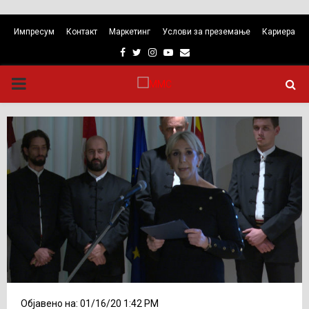
Импресум
Контакт
Маркетинг
Услови за преземање
Кариера
Facebook
Twitter
Instagram
Youtube
Email
PRIMARY
MENU
Објавено на: 01/16/20 1:42 PM