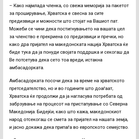
– Како најмлада членка, со свежа меморија за пакетот
за проширување, Хрватска е свесна за сите
предизвици и можности што стојат на Вашиот пат.
Можеби се чини дека постигнувањето на вашата цел
за членство е прекриена со предизвици и пречки, но
како дра пријател на македонската нација Хрватска ќе
биде тука да ја понуди својата поддршка и секогаш да
Ве потсетува дека сето тоа вреди, истакна
амбасадорката.
Амбасадорката посочи дека за време на хрватското
претседателство, но и во годините што доаѓаат,
Хрватска ќе продолжи да ја нагласува потребата од
забрзување на процесот на пристапување со Северна
Македонија. Бидејќи, како што кажа, македонскиот
народ отсекогаш се смета за пријател на нашата земја,
и јасно докажа дека припаѓа во европското семејство.