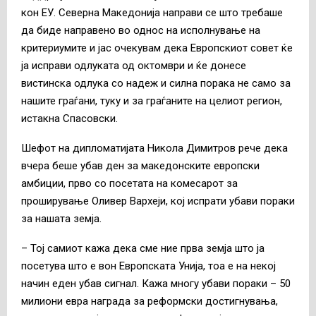
кон ЕУ. Северна Македонија направи се што требаше
да биде направено во однос на исполнување на
критериумите и јас очекувам дека Европскиот совет ќе
ја исправи одлуката од октомври и ќе донесе
вистинска одлука со надеж и силна порака не само за
нашите граѓани, туку и за граѓаните на целиот регион,
истакна Спасовски.
Шефот на дипломатијата Никола Димитров рече дека
вчера беше убав ден за македонските европски
амбиции, прво со посетата на комесарот за
проширување Оливер Вархеји, кој испрати убави пораки
за нашата земја.
– Тој самиот кажа дека сме ние прва земја што ја
посетува што е вон Европската Унија, тоа е на некој
начин еден убав сигнал. Кажа многу убави пораки – 50
милиони евра награда за реформски достигнувања,