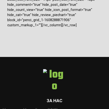
hide_comment="true" hide_post_date="true"
hide_count_view="true" hide_icon_post_format="true"
hide_cat="true" hide_review_piechart="true"
block_id="penci_grid_1-1608288871906"
custom_markup_1=""][/vc_column][/vc_row]
ЗА НАС