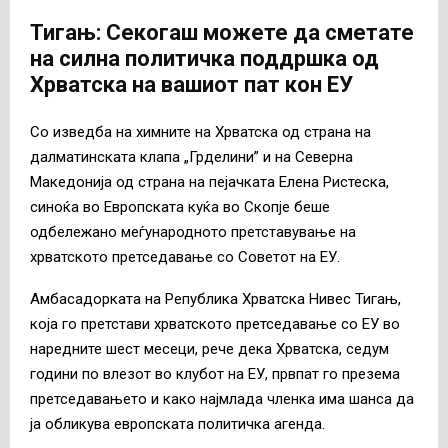
Тигањ: Секогаш можете да сметате
на силна политичка поддршка од
Хрватска на вашиот пат кон ЕУ
Со изведба на химните на Хрватска од страна на
далматинската клапа „Грделини” и на Северна
Македонија од страна на пејачката Елена Ристеска,
синоќа во Европската куќа во Скопје беше
одбележано меѓународното претставување на
хрватското претседавање со Советот на ЕУ.
Амбасадорката на Република Хрватска Нивес Тигањ,
која го претстави хрватското претседавање со ЕУ во
наредните шест месеци, рече дека Хрватска, седум
години по влезот во клубот на ЕУ, првпат го презема
претседавањето и како најмлада членка има шанса да
ја обликува европската политичка агенда.