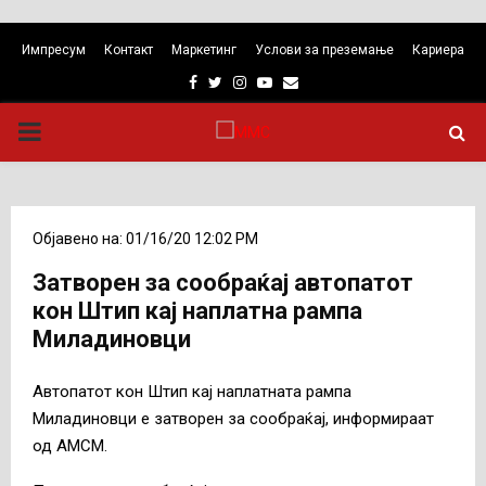
Импресум
Контакт
Маркетинг
Услови за преземање
Кариера
Facebook
Twitter
Instagram
Youtube
Email
PRIMARY
MENU
Објавено на: 01/16/20 12:02 PM
Затворен за сообраќај автопатот
кон Штип кај наплатна рампа
Миладиновци
Автопатот кон Штип кај наплатната рампа
Миладиновци е затворен за сообраќај, информираат
од АМСМ.