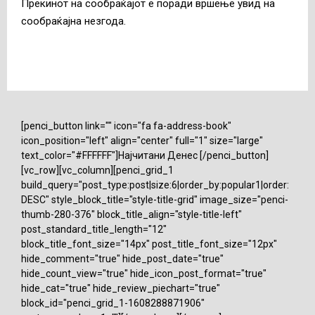
Прекинот на сообраќајот е поради вршење увид на
сообраќајна незгода.
[penci_button link="" icon="fa fa-address-book"
icon_position="left" align="center" full="1" size="large"
text_color="#FFFFFF"]Најчитани Денес [/penci_button]
[vc_row][vc_column][penci_grid_1
build_query="post_type:post|size:6|order_by:popular1|order:
DESC" style_block_title="style-title-grid" image_size="penci-
thumb-280-376" block_title_align="style-title-left"
post_standard_title_length="12"
block_title_font_size="14px" post_title_font_size="12px"
hide_comment="true" hide_post_date="true"
hide_count_view="true" hide_icon_post_format="true"
hide_cat="true" hide_review_piechart="true"
block_id="penci_grid_1-1608288871906"