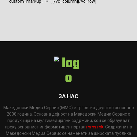
custom_markup_1=""][/vc_column][/vc_row]
ЗА НАС
Македонски Медиа Сервис (ММС) е трговско друштво основано
2008 година. Основна дејност на Македоски Медиа Сервис е
продукција на мултимедијални содржини, кои се објавуваат
преку основниот информативен портал
mms.mk
. Содржини на
Македонски Медиа Сервис се наменети за широката публика