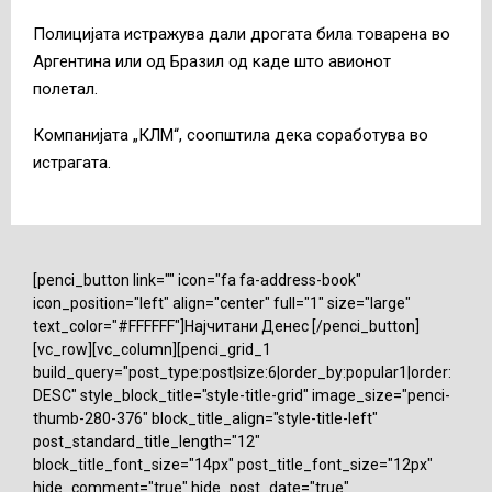
Полицијата истражува дали дрогата била товарена во
Аргентина или од Бразил од каде што авионот
полетал.
Компанијата „КЛМ“, соопштила дека соработува во
истрагата.
[penci_button link="" icon="fa fa-address-book"
icon_position="left" align="center" full="1" size="large"
text_color="#FFFFFF"]Најчитани Денес [/penci_button]
[vc_row][vc_column][penci_grid_1
build_query="post_type:post|size:6|order_by:popular1|order:
DESC" style_block_title="style-title-grid" image_size="penci-
thumb-280-376" block_title_align="style-title-left"
post_standard_title_length="12"
block_title_font_size="14px" post_title_font_size="12px"
hide_comment="true" hide_post_date="true"