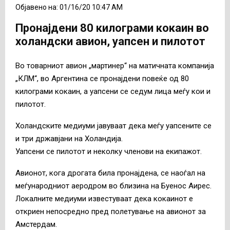
Објавено на: 01/16/20 10:47 AM
Пронајдени 80 килограми кокаин во
холандски авион, уапсен и пилотот
Во товарниот авион „мартинер“ на матичната компанија
„КЛМ“, во Аргентина се пронајдени повеќе од 80
килограми кокаин, а уапсени се седум лица меѓу кои и
пилотот.
Холандските медиуми јавуваат дека меѓу уапсените се
и три државјани на Холандија.
Уапсени се пилотот и неколку членови на екипажот.
Авионот, кога дрогата била пронајдена, се наоѓал на
меѓународниот аеродром во близина на Буенос Аирес.
Локалните медиуми известуваат дека кокаинот е
откриен непосредно пред полетување на авионот за
Амстердам.