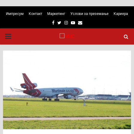
Импресум
Контакт
Маркетинг
Услови за преземање
Кариера
Facebook
Twitter
Instagram
Youtube
Email
PRIMARY
MENU