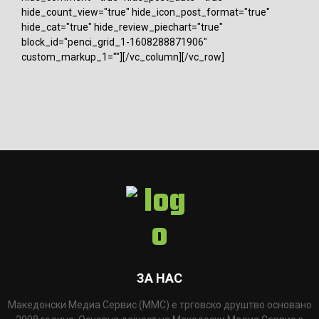
hide_count_view="true" hide_icon_post_format="true"
hide_cat="true" hide_review_piechart="true"
block_id="penci_grid_1-1608288871906"
custom_markup_1=""][/vc_column][/vc_row]
ЗА НАС
Македонски Медиа Сервис (ММС) е трговско друштво основано