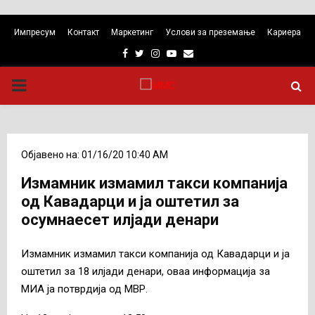
Импресум
Контакт
Маркетинг
Услови за преземање
Кариера
Facebook
Twitter
Instagram
Youtube
Email
PRIMARY
MENU
Објавено на: 01/16/20 10:40 AM
Измамник измамил такси компанија
од Кавадарци и ја оштетил за
осумнаесет илјади денари
Измамник измамил такси компанија од Кавадарци и ја
оштетил за 18 илјади денари, оваа информација за
МИА ја потврдија од МВР.