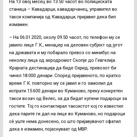
На 13 овој месец во 13.50 часот во полициската
станица – Кавадарци, кавадарчанец, управител во
такси компанија од Кавадарци, пријавил дека бил
измамен.
– На 06.01.2020, околу 09.50 часот, по телефон му се
јавило лице Г.К., менаџер на деловен субјект од југот
на државата и му побарало превоз со минибус на
неколку лица од аеродромот Скопје до Гевгелија.
Крајната дестинација да биде Охрид, превозот би
чинел 18.000 денари. Според пријавеното, по кратко
време Г.К. повторно му се јавил и го замолил да
испрати 15.600 денари во Куманово, преку конкретен
такси возач од Велес, за да бидат купени подароци за
гостите. Тој го контактирал таксистот кој го известил
дека парите ги дал на лице во Куманово, но подароци
сѐ уште нема донесено, со што пријавувачот сфатил
дека е измамен, појаснуваат од МВР.