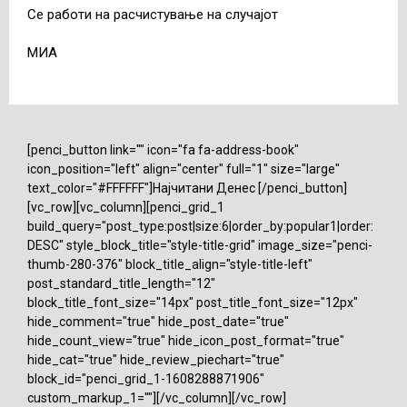
Се работи на расчистување на случајот
МИА
[penci_button link="" icon="fa fa-address-book"
icon_position="left" align="center" full="1" size="large"
text_color="#FFFFFF"]Најчитани Денес [/penci_button]
[vc_row][vc_column][penci_grid_1
build_query="post_type:post|size:6|order_by:popular1|order:
DESC" style_block_title="style-title-grid" image_size="penci-
thumb-280-376" block_title_align="style-title-left"
post_standard_title_length="12"
block_title_font_size="14px" post_title_font_size="12px"
hide_comment="true" hide_post_date="true"
hide_count_view="true" hide_icon_post_format="true"
hide_cat="true" hide_review_piechart="true"
block_id="penci_grid_1-1608288871906"
custom_markup_1=""][/vc_column][/vc_row]