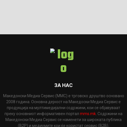
ЗА НАС
Македонски Медиа Сервис (ММС) е трговско друштво основано
2008 година. Основна дејност на Македоски Медиа Сервис е
продукција на мултимедијални содржини, кои се објавуваат
преку основниот информативен портал
mms.mk
. Содржини на
Македонски Медиа Сервис се наменети за широката публика
(B2P) и медиумите кои ќе користат сервис (B2B).