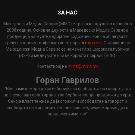
ЗА НАС
Македонски Медиа Сервис (ММС) е трговско друштво основано
2008 година. Основна дејност на Македоски Медиа Сервис е
продукција на мултимедијални содржини, кои се објавуваат
преку основниот информативен портал
mms.mk
. Содржини на
Македонски Медиа Сервис се наменети за широката публика
(B2P) и медиумите кои ќе користат сервис (B2B).
Контактирај не
mms@mms.mk
Горан Гаврилов
"Ние самите мора да се избориме за слободата на говорот, таа
не е секогаш гарантирана, таа борба мора да продолжи до крај.
Секоја власт тежнее да ја ограничи слободата на говорот и
слободата на мислењето но ние како медиуми мораме да го
оневозможиме тоа"