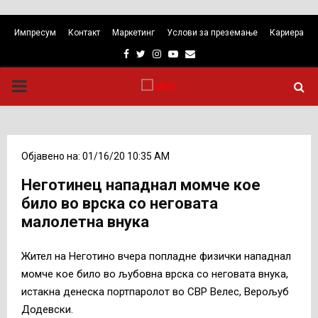
Импресум
Контакт
Маркетинг
Услови за преземање
Кариера
Facebook
Twitter
Instagram
Youtube
Email
PRIMARY
MENU
Објавено на: 01/16/20 10:35 AM
Неготинец нападнал момче кое
било во врска со неговата
малолетна внука
Жител на Неготино вчера попладне физички нападнал
момче кое било во љубовна врска со неговата внука,
истакна денеска портпаролот во СВР Велес, Верољуб
Додевски.