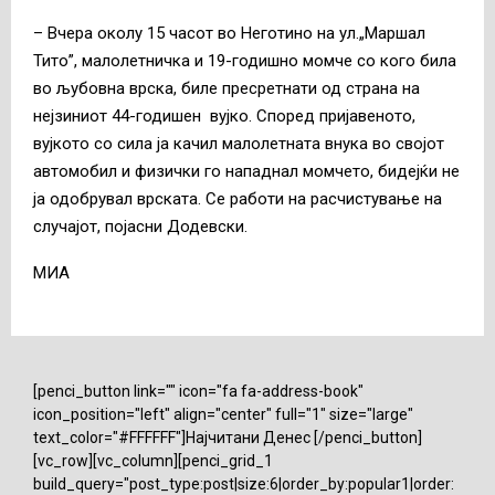
– Вчера околу 15 часот во Неготино на ул.„Мaршал
Тито”, малолетничка и 19-годишно момче со кого била
во љубовна врска, биле пресретнати од страна на
нејзиниот 44-годишен вујко. Според пријавеното,
вујкото со сила ја качил малолетната внука во својот
автомобил и физички го нападнал момчето, бидејќи не
ја одобрувал врската. Се работи на расчистување на
случајот, појасни Додевски.
МИА
[penci_button link="" icon="fa fa-address-book"
icon_position="left" align="center" full="1" size="large"
text_color="#FFFFFF"]Најчитани Денес [/penci_button]
[vc_row][vc_column][penci_grid_1
build_query="post_type:post|size:6|order_by:popular1|order: