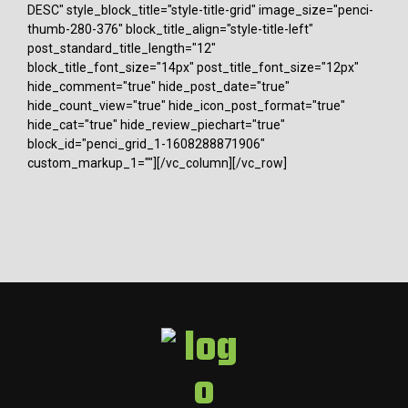
DESC" style_block_title="style-title-grid" image_size="penci-
thumb-280-376" block_title_align="style-title-left"
post_standard_title_length="12"
block_title_font_size="14px" post_title_font_size="12px"
hide_comment="true" hide_post_date="true"
hide_count_view="true" hide_icon_post_format="true"
hide_cat="true" hide_review_piechart="true"
block_id="penci_grid_1-1608288871906"
custom_markup_1=""][/vc_column][/vc_row]