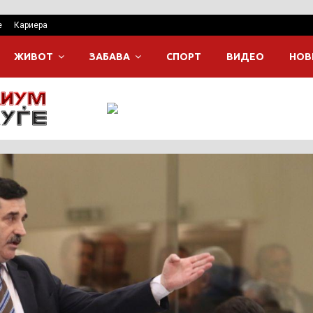
е
Кариера
ЖИВОТ
ЗАБАВА
СПОРТ
ВИДЕО
НОВ