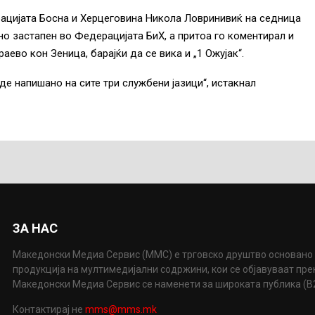
ацијата Босна и Херцеговина Никола Ловринивиќ на седница
но застапен во Федерацијата БиХ, а притоа го коментирал и
аево кон Зеница, барајќи да се вика и „1 Ожујак“.
иде напишано на сите три службени јазици“, истакнал
ЗА НАС
Македонски Медиа Сервис (ММС) е трговско друштво основано 
продукција на мултимедијални содржини, кои се објавуваат пр
Македонски Медиа Сервис се наменети за широката публика (B2P
Контактирај не
mms@mms.mk