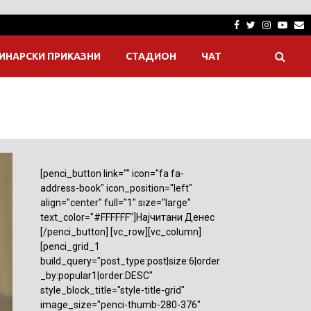
Facebook
Twitter
Instagra
Yout
E
ИНАРСКИ ПРИКАЗНИ
СТАДИОН
ЧАТ
[penci_button link="" icon="fa fa-
address-book" icon_position="left"
align="center" full="1" size="large"
text_color="#FFFFFF"]Најчитани Денес
[/penci_button] [vc_row][vc_column]
[penci_grid_1
build_query="post_type:post|size:6|order
_by:popular1|order:DESC"
style_block_title="style-title-grid"
image_size="penci-thumb-280-376"