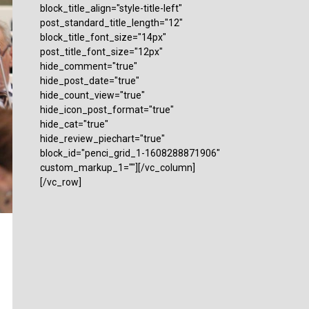
block_title_align="style-title-left"
post_standard_title_length="12"
block_title_font_size="14px"
post_title_font_size="12px"
hide_comment="true"
hide_post_date="true"
hide_count_view="true"
hide_icon_post_format="true"
hide_cat="true"
hide_review_piechart="true"
block_id="penci_grid_1-1608288871906"
custom_markup_1=""][/vc_column]
[/vc_row]