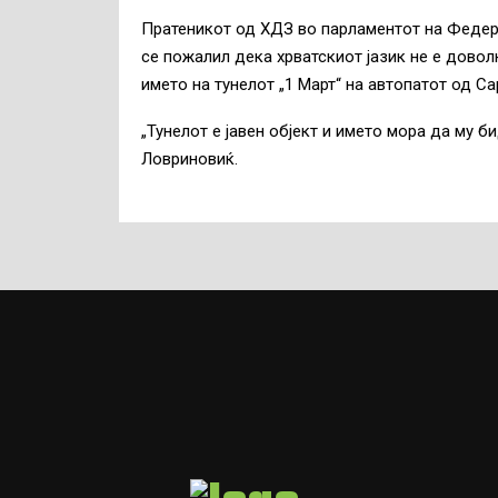
Пратеникот од ХДЗ во парламентот на Федер
се пожалил дека хрватскиот јазик не е довол
името на тунелот „1 Март“ на автопатот од Сар
„Тунелот е јавен објект и името мора да му б
Ловриновиќ.