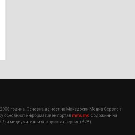
2008 година. Основна дејност на Македоски Медиа Сервис е
еку основниот информативен портал
mms.mk
. Содржини на
) и медиумите кои ќе користат сервис (B2B).