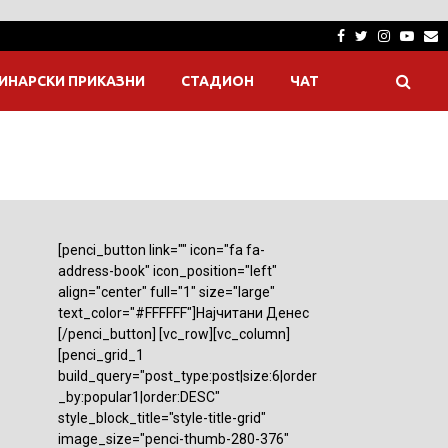
Facebook
Twitter
Instagra
Yout
E
ИНАРСКИ ПРИКАЗНИ
СТАДИОН
ЧАТ
[penci_button link="" icon="fa fa-
address-book" icon_position="left"
align="center" full="1" size="large"
text_color="#FFFFFF"]Најчитани Денес
[/penci_button] [vc_row][vc_column]
[penci_grid_1
build_query="post_type:post|size:6|order
_by:popular1|order:DESC"
style_block_title="style-title-grid"
image_size="penci-thumb-280-376"