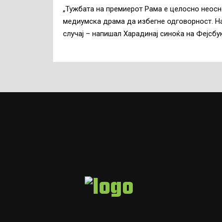
„Тужбата на премиерот Рама е целосно неосно
медиумска драма да избегне одговорност. На
случај – напишал Харадинај синоќа на Фејсбук