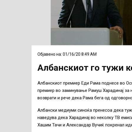
Објавено на: 01/16/20 8:49 AM
Албанскиот го тужи к
Албанскиот премиер Еди Рама поднесе во Ос
премиер во заминување Рамуш Харадинај за н
возврати и рече дека Рама бега од одговорно
Албански медиуми синоќа пренесоа дека тужб
наведува дека Харадинај во неколку ТВ емис
Хашим Тачи и Александар Вучиќ покренал идеј