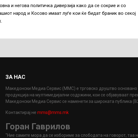
вна и негова политичка диверзија како да се сокрие и со
шиот народ и Косово имаат луѓе кои ќе бидат браник во секој
.
ЗА НАС
Македонски Медиа Сервис (ММС) е трговско друштво основано 
продукција на мултимедијални содржини, кои се објавуваат пр
Македонски Медиа Сервис се наменети за широката публика (B2P
Контактирај не
mms@mms.mk
Горан Гаврилов
"Ние самите мора да се избориме за слободата на говорот, таа 