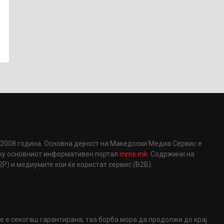
2008 година. Основна дејност на Македоски Медиа Сервис е
еку основниот информативен портал
mms.mk
. Содржини на
) и медиумите кои ќе користат сервис (B2B).
не е секогаш гарантирана, таа борба мора да продолжи до крај.