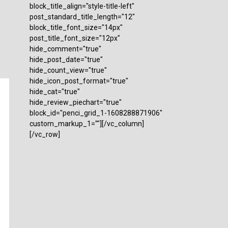
block_title_align="style-title-left"
post_standard_title_length="12"
block_title_font_size="14px"
post_title_font_size="12px"
hide_comment="true"
hide_post_date="true"
hide_count_view="true"
hide_icon_post_format="true"
hide_cat="true"
hide_review_piechart="true"
block_id="penci_grid_1-1608288871906"
custom_markup_1=""][/vc_column]
[/vc_row]