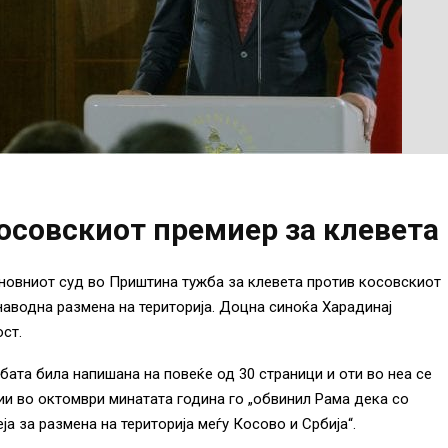
осовскиот премиер за клевета
новниот суд во Приштина тужба за клевета против косовскиот
аводна размена на територија. Доцна синоќа Харадинај
ст.
ата била напишана на повеќе од 30 страници и оти во неа се
ии во октомври минатата година го „обвинил Рама дека со
а за размена на територија меѓу Косово и Србија“.