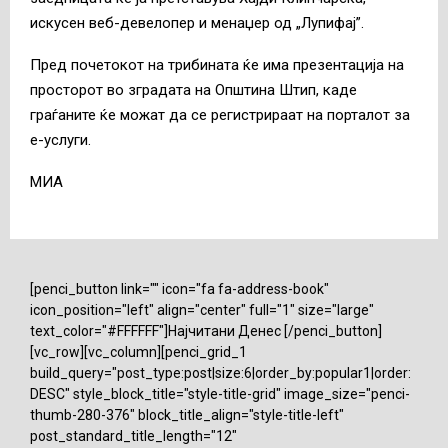
искусен веб-девелопер и менаџер од „Лупифај”.
Пред почетокот на трибината ќе има презентација на
просторот во зградата на Општина Штип, каде
граѓаните ќе можат да се регистрираат на порталот за
е-услуги.
МИА
[penci_button link="" icon="fa fa-address-book"
icon_position="left" align="center" full="1" size="large"
text_color="#FFFFFF"]Најчитани Денес [/penci_button]
[vc_row][vc_column][penci_grid_1
build_query="post_type:post|size:6|order_by:popular1|order:
DESC" style_block_title="style-title-grid" image_size="penci-
thumb-280-376" block_title_align="style-title-left"
post_standard_title_length="12"