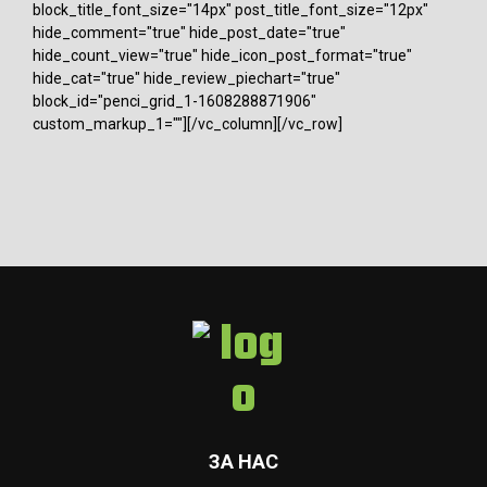
block_title_font_size="14px" post_title_font_size="12px"
hide_comment="true" hide_post_date="true"
hide_count_view="true" hide_icon_post_format="true"
hide_cat="true" hide_review_piechart="true"
block_id="penci_grid_1-1608288871906"
custom_markup_1=""][/vc_column][/vc_row]
ЗА НАС