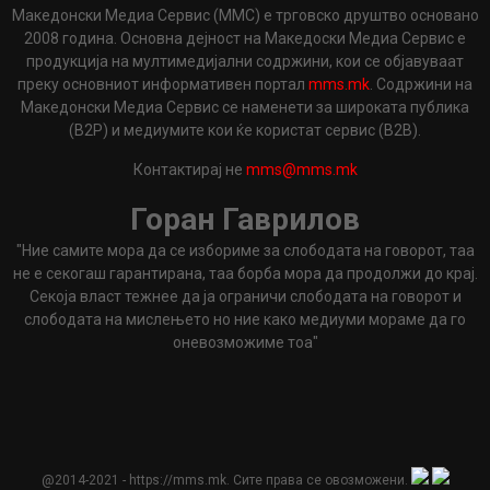
Македонски Медиа Сервис (ММС) е трговско друштво основано
2008 година. Основна дејност на Македоски Медиа Сервис е
продукција на мултимедијални содржини, кои се објавуваат
преку основниот информативен портал
mms.mk
. Содржини на
Македонски Медиа Сервис се наменети за широката публика
(B2P) и медиумите кои ќе користат сервис (B2B).
Контактирај не
mms@mms.mk
Горан Гаврилов
"Ние самите мора да се избориме за слободата на говорот, таа
не е секогаш гарантирана, таа борба мора да продолжи до крај.
Секоја власт тежнее да ја ограничи слободата на говорот и
слободата на мислењето но ние како медиуми мораме да го
оневозможиме тоа"
@2014-2021 - https://mms.mk. Сите права се овозможени.