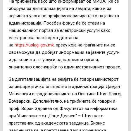
На трибината, како што информираат од МИОА, ќе се
зборува за дигитализацијата на земјата, како и за
нејзината улога во професионализирањето на јавната
администрација. Посебен фокус ќе се стави на
Националниот портал за електронски услуги како
електронска платформа достапна
на
https://uslugi.gov.mk
, преку која на граѓаните им се
овозможува да добијат информации за јавните услуги
и да користат е-услуги од надлежни органи,
значително олеснувајќи го административниот процес.
За дигитализацијата на земјата ќе говори министерот
за информатичко општество и администрација Дамјан
Манчевски и градоначалникот на Општина Штип Благој
Бочварски. Дополнително, на трибината ќе говори и
проф. Зоран Здравев од Факултетот за информатика
при Универзитетот „Гоце Делчев” – Штип како
претставник од академската заедница. Бизнис
заедницата ќе ја претставува Хајди Клинчарска,