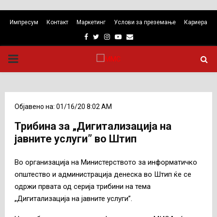
Импресум
Контакт
Маркетинг
Услови за преземање
Кариера
Facebook
Twitter
Instagram
Youtube
Email
PRIMARY
MENU
Објавено на: 01/16/20 8:02 AM
Трибина за „Дигитализација на
јавните услуги” во Штип
Во организација на Министерството за информатичко
општество и администрација денеска во Штип ќе се
одржи првата од серија трибини на тема
„Дигитализација на јавните услуги”.