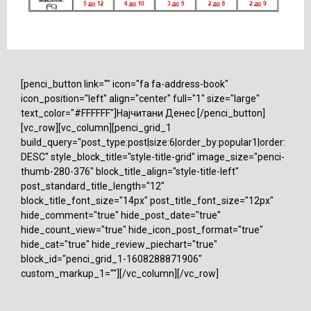
[penci_button link="" icon="fa fa-address-book"
icon_position="left" align="center" full="1" size="large"
text_color="#FFFFFF"]Најчитани Денес [/penci_button]
[vc_row][vc_column][penci_grid_1
build_query="post_type:post|size:6|order_by:popular1|order:
DESC" style_block_title="style-title-grid" image_size="penci-
thumb-280-376" block_title_align="style-title-left"
post_standard_title_length="12"
block_title_font_size="14px" post_title_font_size="12px"
hide_comment="true" hide_post_date="true"
hide_count_view="true" hide_icon_post_format="true"
hide_cat="true" hide_review_piechart="true"
block_id="penci_grid_1-1608288871906"
custom_markup_1=""][/vc_column][/vc_row]