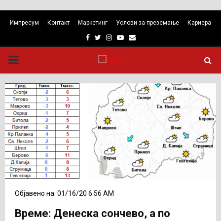
Импресум
Контакт
Маркетинг
Услови за преземање
Кариера
Facebook
Twitter
Instagram
Youtube
Email
PRIMARY
MENU
Објавено на: 01/16/20 6:56 AM
Време: Денеска сончево, а по