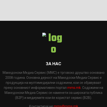
ЗА НАС
Македонски Медиа Сервис (ММС) е трговско друштво основано
2008 година. Основна дејност на Македоски Медиа Сервис е
продукција на мултимедијални содржини, кои се објавуваат
преку основниот информативен портал
mms.mk
. Содржини на
Македонски Медиа Сервис се наменети за широката публика
(B2P) и медиумите кои ќе користат сервис (B2B).
Контактирај не
mms@mms.mk