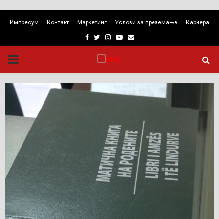
Импресум
Контакт
Маркетинг
Услови за преземање
Кариера
Facebook
Twitter
Instagram
Youtube
Email
PRIMARY
MENU