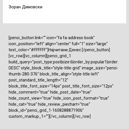
Зоран Димовски
[penci_button link="" icon="fa fa-address-book"
icon_position="left" align="center" full="1" size="large"
text_color="#FFFFFF"]Најчитани Денес [/penci_button]
[vc_row][vc_column][penci_grid_1
build_query="post_type:post|size:6|order_by:popular1|order:
DESC" style_block_title="style-title-grid" image_size="penci-
thumb-280-376" block_title_align="style-title-left"
post_standard_title_length="12"
block_title_font_size="14px" post_title_font_size="12px"
hide_comment="true" hide_post_date="true"
hide_count_view="true" hide_icon_post_format="true"
hide_cat="true" hide_review_piechart="true"
block_id="penci_grid_1-1608288871906"
custom_markup_1=""][/vc_column][/vc_row]