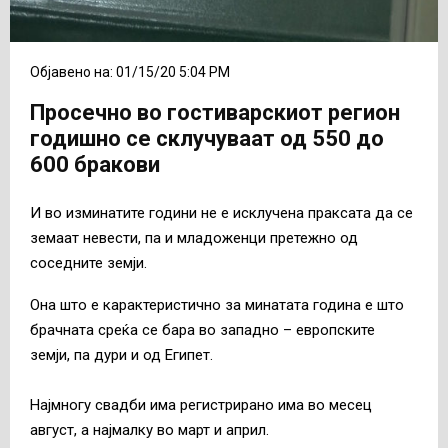
Објавено на: 01/15/20 5:04 PM
Просечно во гостиварскиот регион
годишно се склучуваат од 550 до
600 бракови
И во изминатите години не е исклучена праксата да се
земаат невести, па и младоженци претежно од
соседните земји.
Она што е карактеристично за минатата година е што
брачната среќа се бара во западно – европските
земји, па дури и од Египет.
Најмногу свадби има регистрирано има во месец
август, а најмалку во март и април.