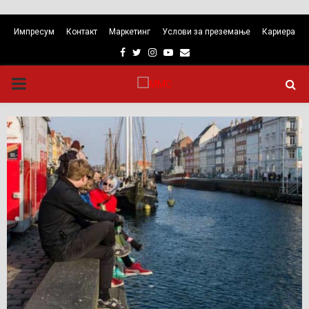
Импресум
Контакт
Маркетинг
Услови за преземање
Кариера
Facebook
Twitter
Instagram
Youtube
Email
PRIMARY
MENU