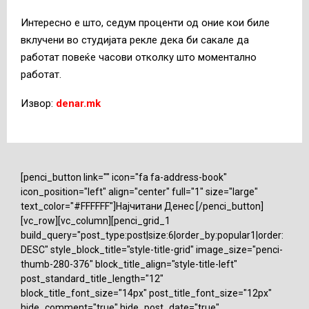
Интересно е што, седум проценти од оние кои биле
вклучени во студијата рекле дека би сакале да
работат повеќе часови отколку што моментално
работат.
Извор:
denar.mk
[penci_button link="" icon="fa fa-address-book"
icon_position="left" align="center" full="1" size="large"
text_color="#FFFFFF"]Најчитани Денес [/penci_button]
[vc_row][vc_column][penci_grid_1
build_query="post_type:post|size:6|order_by:popular1|order:
DESC" style_block_title="style-title-grid" image_size="penci-
thumb-280-376" block_title_align="style-title-left"
post_standard_title_length="12"
block_title_font_size="14px" post_title_font_size="12px"
hide_comment="true" hide_post_date="true"