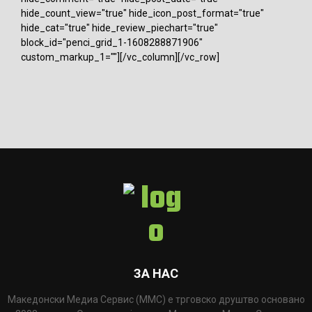
hide_count_view="true" hide_icon_post_format="true"
hide_cat="true" hide_review_piechart="true"
block_id="penci_grid_1-1608288871906"
custom_markup_1=""][/vc_column][/vc_row]
ЗА НАС
Македонски Медиа Сервис (ММС) е трговско друштво основано