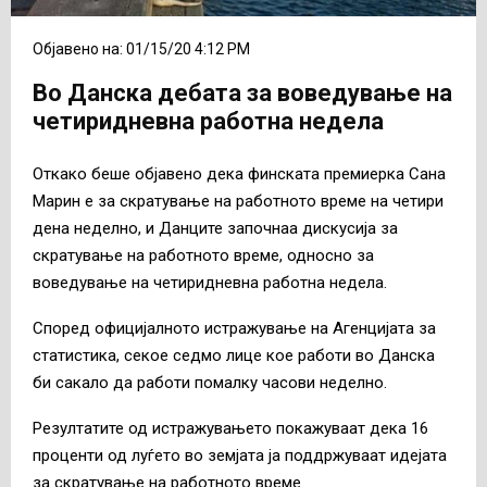
Објавено на: 01/15/20 4:12 PM
Во Данска дебата за воведување на
четиридневна работна недела
Откако беше објавено дека финската премиерка Сана
Марин е за скратување на работното време на четири
дена неделно, и Данците започнаа дискусија за
скратување на работното време, односно за
воведување на четиридневна работна недела.
Според официјалното истражување на Агенцијата за
статистика, секое седмо лице кое работи во Данска
би сакало да работи помалку часови неделно.
Резултатите од истражувањето покажуваат дека 16
проценти од луѓето во земјата ја поддржуваат идејата
за скратување на работното време.