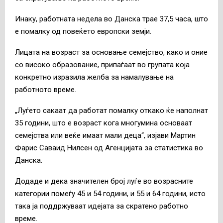
Инаку, работната недела во Данска трае 37,5 часа, што
е помалку од повеќето европски земји.
Лицата на возраст за основање семејство, како и оние
со високо образование, припаѓаат во групата која
конкретно изразила желба за намалување на
работното време.
„Луѓето сакаат да работат помалку откако ќе наполнат
35 години, што е возраст кога многумина основаат
семејства или веќе имаат мали деца“, изјави Мартин
Фарис Саваид Нилсен од Агенцијата за статистика во
Данска.
Додаде и дека значителен број луѓе во возрасните
категории помеѓу 45 и 54 години, и 55 и 64 години, исто
така ја поддржуваат идејата за скратено работно
време.