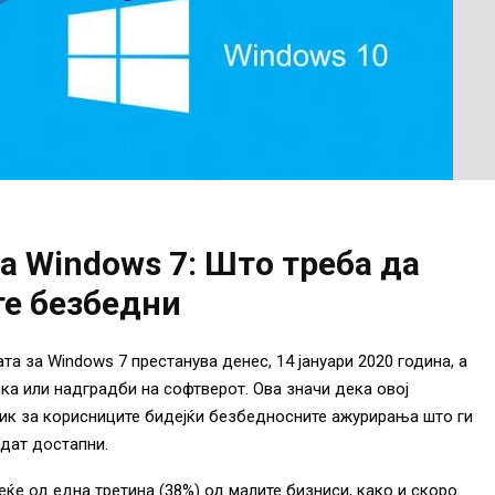
 за Windows 7: Што треба да
те безбедни
а за Windows 7 престанува денес, 14 јануари 2020 година, а
ка или надградби на софтверот. Ова значи дека овој
ик за корисниците бидејќи безбедносните ажурирања што ги
дат достапни.
ќе од една третина (38%) од малите бизниси, како и скоро