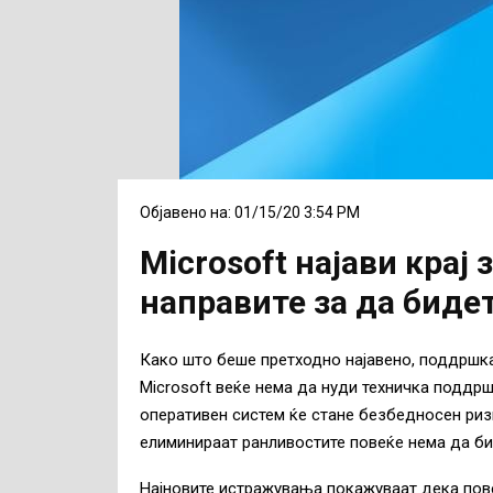
Објавено на: 01/15/20 3:54 PM
Microsoft најави крај
направите за да биде
Како што беше претходно најавено, поддршкат
Microsoft веќе нема да нуди техничка поддрш
оперативен систем ќе стане безбедносен риз
елиминираат ранливостите повеќе нема да би
Најновите истражувања покажуваат дека пове