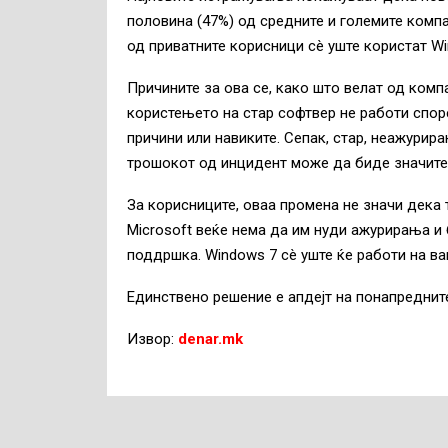
половина (47%) од средните и големите компа
од приватните корисници сè уште користат Wi
Причините за ова се, како што велат од комп
користењето на стар софтвер не работи спор
причини или навиките. Сепак, стар, неажурир
трошокот од инцидент може да биде значите
За корисниците, оваа промена не значи дека 
Microsoft веќе нема да им нуди ажурирања и
поддршка. Windows 7 сè уште ќе работи на ва
Единствено решение е апдејт на понапредните
Извор:
denar.mk