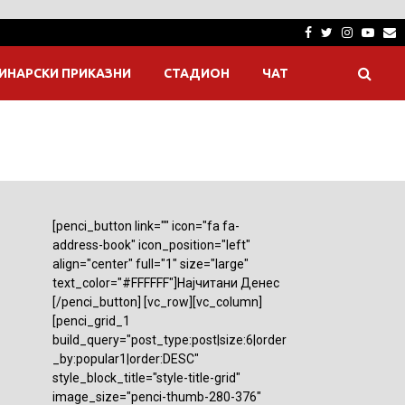
Facebook
Twitter
Instagra
Yout
E
ИНАРСКИ ПРИКАЗНИ
СТАДИОН
ЧАТ
[penci_button link="" icon="fa fa-
address-book" icon_position="left"
align="center" full="1" size="large"
text_color="#FFFFFF"]Најчитани Денес
[/penci_button] [vc_row][vc_column]
[penci_grid_1
build_query="post_type:post|size:6|order
_by:popular1|order:DESC"
style_block_title="style-title-grid"
image_size="penci-thumb-280-376"