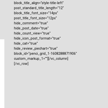
block_title_align="style-title-left"
post_standard_title_length="12"
block_title_font_size="14px"
post_title_font_size="12px"
hide_comment="true"
hide_post_date="true"
hide_count_view="true"
hide_icon_post_format="true"
hide_cat="true"
hide_review_piechart="true"
block_id="penci_grid_1-1608288871906"
custom_markup_1=""][/vc_column]
[/vc_row]