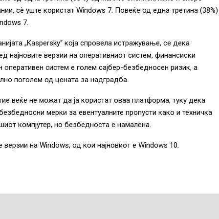
нии, сè уште користат Windows 7. Повеќе од една третина (38%)
ndows 7.
анијата „Kaspersky“ која спровела истражување, се дека
ед најновите верзии на оперативниот систем, финансиски
ан оперативен систем е голем сајбер-безбедносен ризик, а
лно поголем од цената за надградба.
тие веќе не можат да ја користат оваа платформа, туку дека
 безбедносни мерки за евентуалните пропусти како и техничка
шиот компјутер, но безбедноста е намалена.
 верзии на Windows, од кои најновиот е Windows 10.