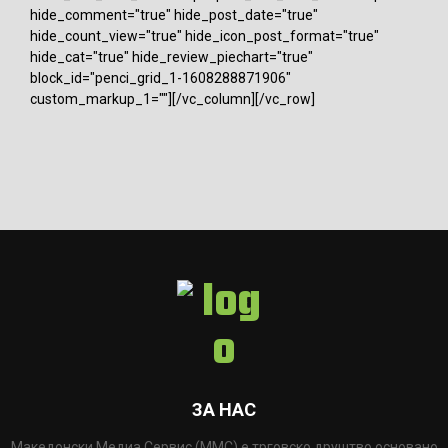
hide_comment="true" hide_post_date="true"
hide_count_view="true" hide_icon_post_format="true"
hide_cat="true" hide_review_piechart="true"
block_id="penci_grid_1-1608288871906"
custom_markup_1=""][/vc_column][/vc_row]
ЗА НАС
Македонски Медиа Сервис (ММС) е трговско друштво основано