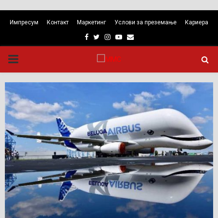
Импресум
Контакт
Маркетинг
Услови за преземање
Кариера
Facebook
Twitter
Instagram
Youtube
Email
PRIMARY
MENU