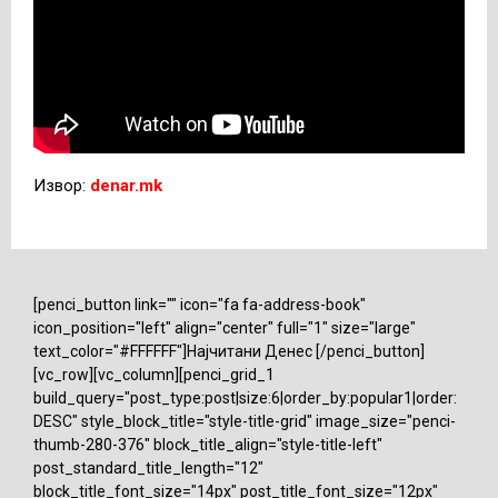
Извор:
denar.mk
[penci_button link="" icon="fa fa-address-book"
icon_position="left" align="center" full="1" size="large"
text_color="#FFFFFF"]Најчитани Денес [/penci_button]
[vc_row][vc_column][penci_grid_1
build_query="post_type:post|size:6|order_by:popular1|order:
DESC" style_block_title="style-title-grid" image_size="penci-
thumb-280-376" block_title_align="style-title-left"
post_standard_title_length="12"
block_title_font_size="14px" post_title_font_size="12px"