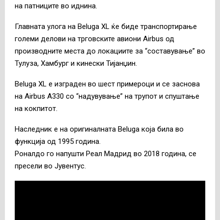
на патниците во иднина.
Главната улога на Beluga XL ќе биде транспортирање
големи делови на трговските авиони Airbus од
производните места до локациите за “составување” во
Тулуза, Хамбург и кинески Тијанџин.
Beluga XL е изграден во шест примероци и се заснова
на Airbus A330 со “надувување” на трупот и спуштање
на кокпитот.
Наследник е на оригиналната Beluga која била во
функција од 1995 година.
Роналдо го напушти Реал Мадрид во 2018 година, се
пресели во Јувентус.