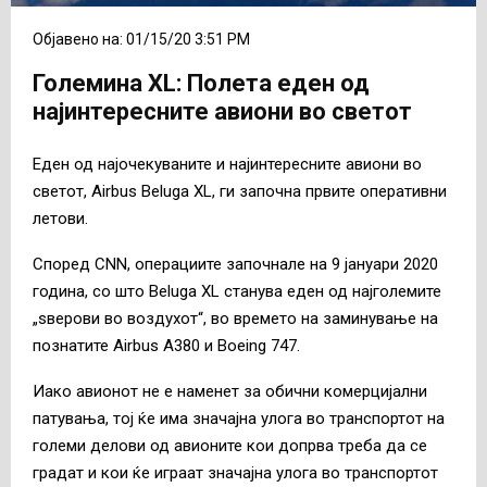
Објавено на: 01/15/20 3:51 PM
Големина XL: Полета еден од
најинтересните авиони во светот
Еден од најочекуваните и најинтересните авиони во
светот, Airbus Beluga XL, ги започна првите оперативни
летови.
Според CNN, операциите започнале на 9 јануари 2020
година, со што Beluga XL станува еден од најголемите
„ѕверови во воздухот“, во времето на заминување на
познатите Airbus A380 и Boeing 747.
Иако авионот не е наменет за обични комерцијални
патувања, тој ќе има значајна улога во транспортот на
големи делови од авионите кои допрва треба да се
градат и кои ќе играат значајна улога во транспортот