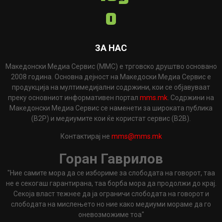
ЗА НАС
Македонски Медиа Сервис (ММС) е трговско друштво основано
2008 година. Основна дејност на Македоски Медиа Сервис е
продукција на мултимедијални содржини, кои се објавуваат
преку основниот информативен портал
mms.mk
. Содржини на
Македонски Медиа Сервис се наменети за широката публика
(B2P) и медиумите кои ќе користат сервис (B2B).
Контактирај не
mms@mms.mk
Горан Гаврилов
"Ние самите мора да се избориме за слободата на говорот, таа
не е секогаш гарантирана, таа борба мора да продолжи до крај.
Секоја власт тежнее да ја ограничи слободата на говорот и
слободата на мислењето но ние како медиуми мораме да го
оневозможиме тоа"