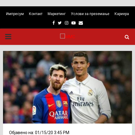
Импресум
Контакт
Маркетинг
Услови за преземање
Кариера
Facebook
Twitter
Instagram
Youtube
Email
PRIMARY
MENU
Објавено на: 01/15/20 3:45 PM