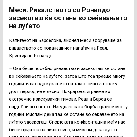
Меси: Ривалството со Роналдо
засекогаш ќе остане во сеќавањето
на луѓето
Капитенот на Барселона, Лионел Меси зборуваше за
ривалството со поранешниот напаѓач на Реал,
Кристијано Роналдо.
– Ова беше посебно ривалство и засекогаш ќе остане
во сеќавањето на луѓето, затоа што тоа траеше многу
години, иако одржувањето на такво ниво за толку
долг период не е лесно. Покрај ова, игравме во
екстремно изискувачки тимови. Реал и Барса се
најдобри во светот. Изедначената борба траеше многу
години. Мислам дека таа ќе остане во сеќавањето на
луѓето засекогаш. Спортската конфронтација меѓу нас
беше пријатна на лично ниво, и мислам дека луѓето