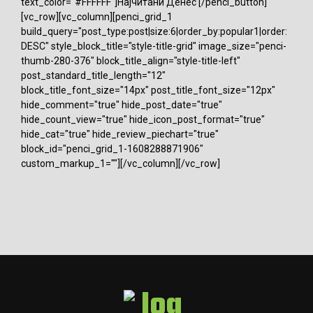
text_color="#FFFFFF"]Најчитани Денес [/penci_button]
[vc_row][vc_column][penci_grid_1
build_query="post_type:post|size:6|order_by:popular1|order:
DESC" style_block_title="style-title-grid" image_size="penci-
thumb-280-376" block_title_align="style-title-left"
post_standard_title_length="12"
block_title_font_size="14px" post_title_font_size="12px"
hide_comment="true" hide_post_date="true"
hide_count_view="true" hide_icon_post_format="true"
hide_cat="true" hide_review_piechart="true"
block_id="penci_grid_1-1608288871906"
custom_markup_1=""][/vc_column][/vc_row]