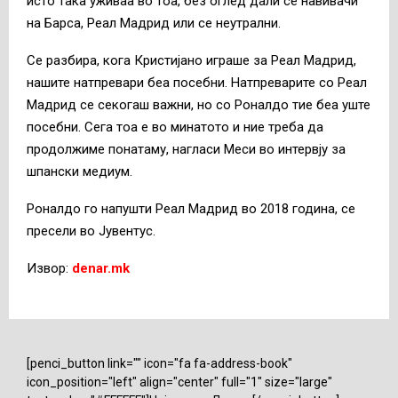
исто така уживаа во тоа, без оглед дали се навивачи
на Барса, Реал Мадрид или се неутрални.
Се разбира, кога Кристијано играше за Реал Мадрид,
нашите натпревари беа посебни. Натпреварите со Реал
Мадрид се секогаш важни, но со Роналдо тие беа уште
посебни. Сега тоа е во минатото и ние треба да
продолжиме понатаму, нагласи Меси во интервју за
шпански медиум.
Роналдо го напушти Реал Мадрид во 2018 година, се
пресели во Јувентус.
Извор:
denar.mk
[penci_button link="" icon="fa fa-address-book"
icon_position="left" align="center" full="1" size="large"