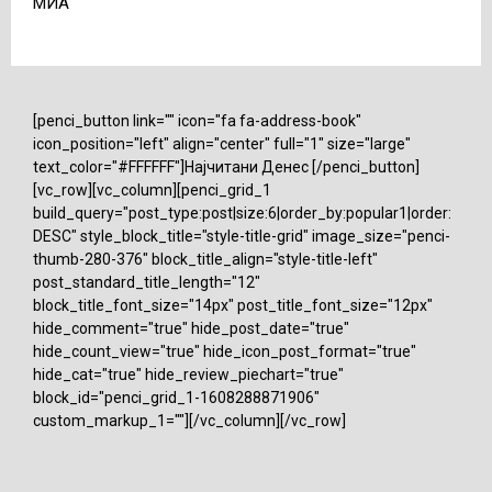
МИА
[penci_button link="" icon="fa fa-address-book"
icon_position="left" align="center" full="1" size="large"
text_color="#FFFFFF"]Најчитани Денес [/penci_button]
[vc_row][vc_column][penci_grid_1
build_query="post_type:post|size:6|order_by:popular1|order:
DESC" style_block_title="style-title-grid" image_size="penci-
thumb-280-376" block_title_align="style-title-left"
post_standard_title_length="12"
block_title_font_size="14px" post_title_font_size="12px"
hide_comment="true" hide_post_date="true"
hide_count_view="true" hide_icon_post_format="true"
hide_cat="true" hide_review_piechart="true"
block_id="penci_grid_1-1608288871906"
custom_markup_1=""][/vc_column][/vc_row]