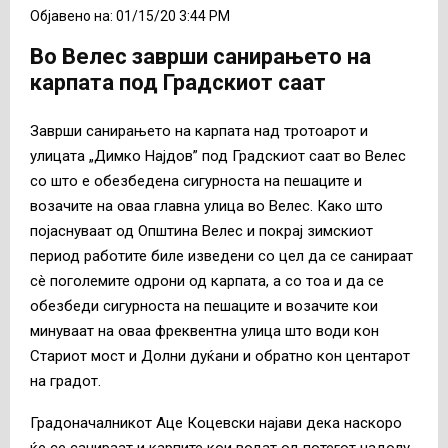
Објавено на: 01/15/20 3:44 PM
Во Велес заврши санирањето на
карпата под Градскиот саат
Заврши санирањето на карпата над тротоарот и
улицата „Димко Најдов” под Градскиот саат во Велес
со што е обезбедена сигурноста на пешаците и
возачите на оваа главна улица во Велес. Како што
појаснуваат од Општина Велес и покрај зимскиот
период работите биле изведени со цел да се санираат
сè поголемите одрони од карпата, а со тоа и да се
обезбеди сигурноста на пешаците и возачите кои
минуваат на оваа фреквентна улица што води кон
Стариот мост и Долни дуќани и обратно кон центарот
на градот.
Градоначалникот Аце Коцевски најави дека наскоро
ќе се санираат и карпите кои водат од потегот надолу