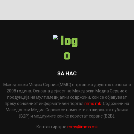
ЗА НАС
Македонски Медиа Сервис (ММС) е трговско друштво основано
2008 година. Основна дејност на Македоски Медиа Сервис е
продукција на мултимедијални содржини, кои се објавуваат
преку основниот информативен портал
mms.mk
. Содржини на
Македонски Медиа Сервис се наменети за широката публика
(B2P) и медиумите кои ќе користат сервис (B2B).
Контактирај не
mms@mms.mk