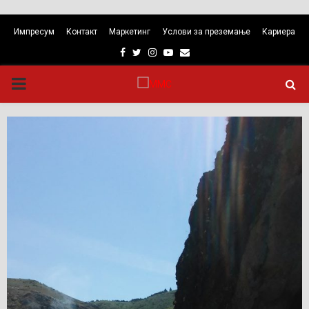
Импресум
Контакт
Маркетинг
Услови за преземање
Кариера
Facebook
Twitter
Instagram
Youtube
Email
PRIMARY
MENU