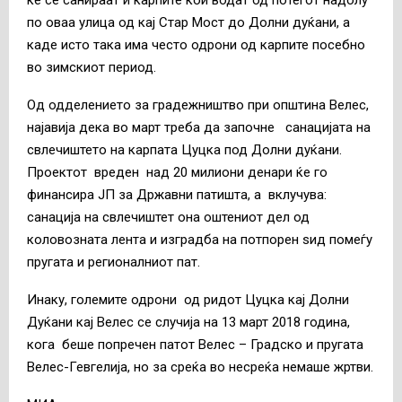
по оваа улица од кај Стар Мост до
Д
олни дуќани, а
каде исто така има често одрони од карпите посебно
во
з
имскиот период
.
Од одделението за градежништво при општина Велес,
најавија дека во март треба да започне санацијата на
свлечиштето на карпата Цуцка под Долни дуќани.
Проектот вреден
над 20 милиони денари
ќе го
финансира ЈП за Државни патишта, а вклучува:
санација на свлечиштет она оштениот дел од
коловозната лента и изградба на потпорен ѕид помеѓу
пругата и регионалниот пат.
Инаку, големите одрони од ридот Цуцка кај Долни
Дуќани кај Велес се случија на 13 март 2018 година,
кога беше попречен патот Велес – Градско и пругата
Велес-Гевгелија, но за среќа во несреќа немаше жртви.