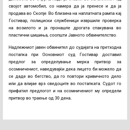
својот автомобил, со намера да ја пренесе и да ја
продава во Скопје. Во близина на наплатната рампа кај
Гостивар, полициски службеници извршиле проверка
на возилото и ја пронашле дрогата спакувана во
пластични шишиња, соопшти Јавното обвинителство.
Надлежниот јавен обвинител до судијата на претходна
постапка при Основниот суд Гостивар доставил
предлог за определување мерка притвор за
осомничениот, наведувајќи дека лицето би можело да
се даде во бегство, да го повтори кривичното дело
или да влијае врз сведоците во постапката. Судот го
прифатил предлогот и на осомничениот му определи
притвор во траење од 30 дена
.