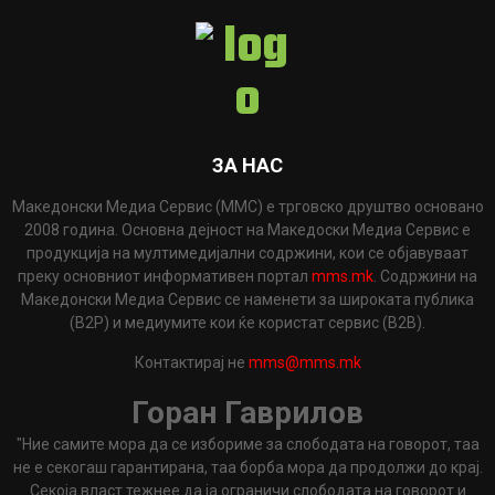
ЗА НАС
Македонски Медиа Сервис (ММС) е трговско друштво основано
2008 година. Основна дејност на Македоски Медиа Сервис е
продукција на мултимедијални содржини, кои се објавуваат
преку основниот информативен портал
mms.mk
. Содржини на
Македонски Медиа Сервис се наменети за широката публика
(B2P) и медиумите кои ќе користат сервис (B2B).
Контактирај не
mms@mms.mk
Горан Гаврилов
"Ние самите мора да се избориме за слободата на говорот, таа
не е секогаш гарантирана, таа борба мора да продолжи до крај.
Секоја власт тежнее да ја ограничи слободата на говорот и