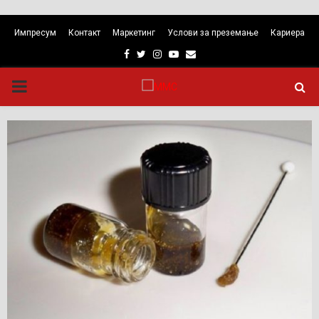
Импресум
Контакт
Маркетинг
Услови за преземање
Кариера
Facebook
Twitter
Instagram
Youtube
Email
PRIMARY
MENU