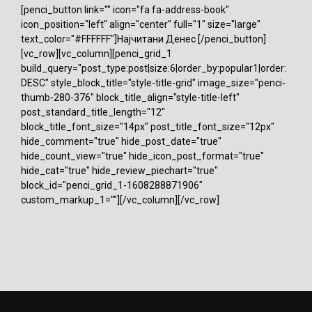
[penci_button link="" icon="fa fa-address-book"
icon_position="left" align="center" full="1" size="large"
text_color="#FFFFFF"]Најчитани Денес [/penci_button]
[vc_row][vc_column][penci_grid_1
build_query="post_type:post|size:6|order_by:popular1|order:
DESC" style_block_title="style-title-grid" image_size="penci-
thumb-280-376" block_title_align="style-title-left"
post_standard_title_length="12"
block_title_font_size="14px" post_title_font_size="12px"
hide_comment="true" hide_post_date="true"
hide_count_view="true" hide_icon_post_format="true"
hide_cat="true" hide_review_piechart="true"
block_id="penci_grid_1-1608288871906"
custom_markup_1=""][/vc_column][/vc_row]