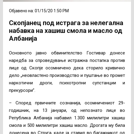
Објавено на: 01/15/20 1:50 PM
Скопјанец под истрага за нелегална
набавка на хашиш смола и масло од
Албанија
Основното јавно обвинителство Гостивар донесе
наредба за спроведување истражна постапка против
лице од Скопје осомничено дека сторило кривично
дело „неовластено производство и пуштање во промет
наркотични дроги, психотропни супстанции и
прекурсори”.
– Според првичните сознанија, осомничениот 29-
годишник, на 13 јануари, од непознато лице во
Република Албанија набавил 1.300 милилитри хашиш
смола и 500 милилитри хашиш масло. Дрогата му била
донесена во Струга, каде ја ставил во багажникот од