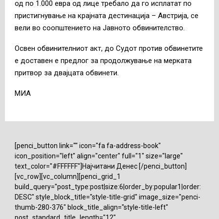
од по 1.000 евра од лице требало да го исплатат по
пристигнување на крајната дестинација – Австрија, се
вели во соопштението на Јавното обвинителство.
Освен обвинителниот акт, до Судот против обвинетите
е доставен е предлог за продолжување на мерката
притвор за двајцата обвинети.
МИА
[penci_button link="" icon="fa fa-address-book"
icon_position="left" align="center" full="1" size="large"
text_color="#FFFFFF"]Најчитани Денес [/penci_button]
[vc_row][vc_column][penci_grid_1
build_query="post_type:post|size:6|order_by:popular1|order:
DESC" style_block_title="style-title-grid" image_size="penci-
thumb-280-376" block_title_align="style-title-left"
post_standard_title_length="12"