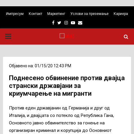
Импресум
Контакт
Маркетинг
Услови за преземање
Кариера
Facebook
Twitter
Instagram
Youtube
Email
PRIMARY
MENU
Објавено на: 01/15/20 12:43 PM
Поднесено обвинение против двајца
странски државјани за
криумчарење на мигранти
Против еден државјанин од Германија и друг од
Италија, и двајцата со потекло од Република Гана,
Основното јавно обвинителство за гонење на
организиран криминал и корупција до Основниот