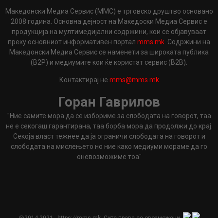
Македонски Медиа Сервис (ММС) е трговско друштво основано
2008 година. Основна дејност на Македоски Медиа Сервис е
продукција на мултимедијални содржини, кои се објавуваат
преку основниот информативен портал
mms.mk
. Содржини на
Македонски Медиа Сервис се наменети за широката публика
(B2P) и медиумите кои ќе користат сервис (B2B).
Контактирај не
mms@mms.mk
Горан Гаврилов
"Ние самите мора да се избориме за слободата на говорот, таа
не е секогаш гарантирана, таа борба мора да продолжи до крај.
Секоја власт тежнее да ја ограничи слободата на говорот и
слободата на мислењето но ние како медиуми мораме да го
оневозможиме тоа"
@2014-2021 - https://mms.mk. Сите права се овозможени.