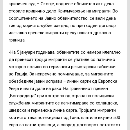
кривичен суд – Скопје, поднесе обвинител акт дека
сториле кривично дело Криумчарење на мигранти. Во
соопштението на Јавно обвинителство, се вели дека
тие од користољубие заедно, по претходен договор
илегално пренеле мигранти преку нашата државна
граница.
-На 5 јануари годинава, обвинетите со намера илегално
да пренесат тројца мигранти се упатиле со патничко
моторно возило со германски регистарски таблички
во Грција. За непречено поминување, за мигрантите
обезбедиле јавни исправи – лични карти од Европска
Унија и им ги дале на рака. На граничниот премин
„Богородица” при контрола од страна на полициски
службеник мигрантите се легитимирале со холандска,
шведска и германска лична карта. Тројцата мигранти
кои исто така потекнуваат од Гана, платиле вкупно 500
евра за патни трошоци, а според договорот остатокот