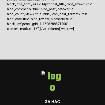
block_title_font_size="14px" post_title_font_size="12px"
hide_comment="true" hide_post_date="true"
hide_count_view="true" hide_icon_post_format="true"
hide_cat="true" hide_review_piechart="true"
block_id="penci_grid_1-1608288871906"
custom_markup_1=""][/vc_column][/vc_row]
ЗА НАС