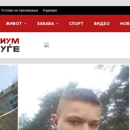
Услови за преземање
Кариера
ЖИВОТ
ЗАБАВА
СПОРТ
ВИДЕО
НОВ