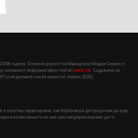
2008 година. Основна дејност на Македоски Медиа Сервис е
еку основниот информативен портал
mms.mk
. Содржини на
) и медиумите кои ќе користат сервис (B2B).
не е секогаш гарантирана, таа борба мора да продолжи до крај.
ободата на мислењето но ние како медиуми мораме да го