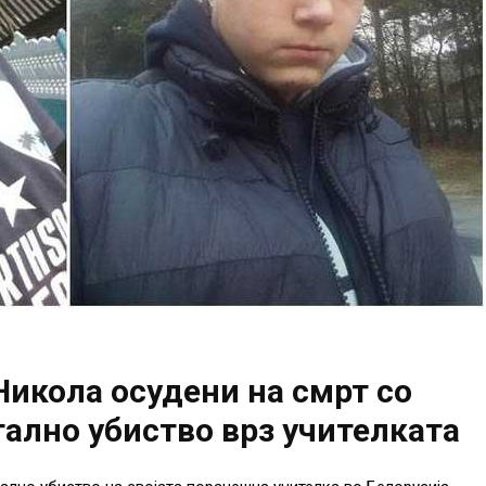
Никола осудени на смрт со
ално убиство врз учителката