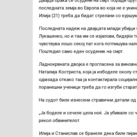
Двајца браќа се осудени на смрт поради брут
последната земја во Европа во која не е укин
Илија (21) треба да бидат стрелани со куршум
Последната надеж на двајцата млади убијци 
Лукашенко, но и таа им се изјалови, бидејќи 
чувствува лошо секој пат кога потпишува нал
Поштедил само еден осуденик на смрт.
Ладнокрвната двојка е прогласена за виновн
Наталија Костриста, која ја избоделе околу ст
одмзада откако таа ја контактирала социјалн
поранешни ученици треба да го изгуби стара
На судот биле изнесени стравични детали од 
„Ја боделе и сечеле цела ноќ. Ја убивале со ч
рекол обвинителот.
Илија и Станислав се бранеле дека биле пијан