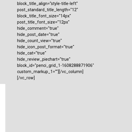
block_title_align="style-title-left"
post_standard_title_length="12"
block_title_font_size="14px"
post_title_font_size="12px"
hide_comment="true"
hide_post_date="true"
hide_count_view="true"
hide_icon_post_format="true"
hide_cat="true"
hide_review_piechart="true"
block_id="penci_grid_1-1608288871906"
custom_markup_1=""][/vc_column]
[/vc_row]