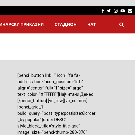
Facebook
Twitter
Instagra
Yout
E
ИНАРСКИ ПРИКАЗНИ
СТАДИОН
ЧАТ
[penci_button link="" icon="fa fa-
address-book" icon_position="left"
align="center" full="1" size="large"
text_color="#FFFFFF"]Најчитани Денес
[/penci_button] [vc_row][vc_column]
[penci_grid_1
build_query="post_type:post|size:6|order
_by:popular1|order:DESC"
style_block_title="style-title-grid"
image_size="penci-thumb-280-376"