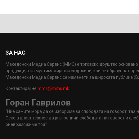
ЗА НАС
Македонски Медиа Сервис (ММС) е трговско друштво основано 
продукција на мултимедијални содржини, кои се објавуваат пр
Македонски Медиа Сервис се наменети за широката публика (B2P
Контактирај не
mms@mms.mk
Горан Гаврилов
"Ние самите мора да се избориме за слободата на говорот, таа 
Секоја власт тежнее да ја ограничи слободата на говорот и сл
оневозможиме тоа"