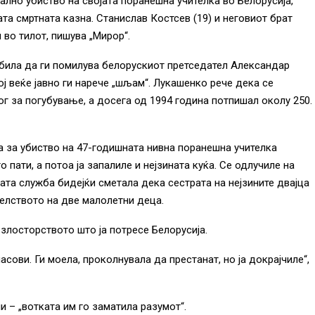
ално убиство на својата поранешна учителка во Белорусија,
ата смртната казна. Станислав Костсев (19) и неговиот брат
 во тилот, пишува „Мирор“.
била да ги помилува белорускиот претседател Александар
тој веќе јавно ги нарече „шљам“. Лукашенко рече дека се
ог за погубување, а досега од 1994 година потпишал околу 250.
а за убиство на 47-годишната нивна поранешна учителка
о пати, а потоа ја запалиле и нејзината куќа. Се одлучиле на
ата служба бидејќи сметала дека сестрата на нејзините двајца
телството на две малолетни деца.
злосторството што ја потресе Белорусија.
асови. Ги моела, проколнувала да престанат, но ја докрајчиле“,
и – „вотката им го заматила разумот“.