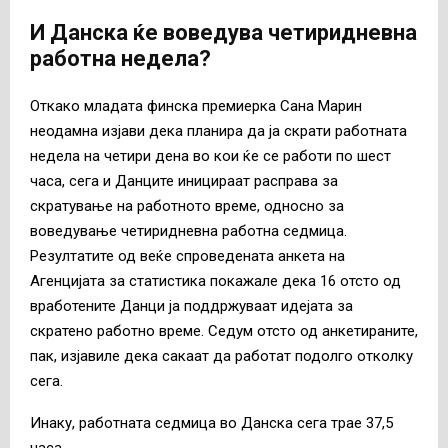
И Данска ќе воведува четиридневна
работна недела?
Откако младата финска премиерка Сана Марин
неодамна изјави дека планира да ја скрати работната
недела на четири дена во кои ќе се работи по шест
часа, сега и Данците иницираат расправа за
скратување на работното време, односно за
воведување четиридневна работна седмица.
Резултатите од веќе спроведената анкета на
Агенцијата за статистика покажале дека 16 отсто од
вработените Данци ја поддржуваат идејата за
скратено работно време. Седум отсто од анкетираните,
пак, изјавиле дека сакаат да работат подолго отколку
сега.
Инаку, работната седмица во Данска сега трае 37,5