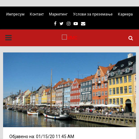
Импресум
Контакт
Маркетинг
Услови за преземање
Кариера
Facebook
Twitter
Instagram
Youtube
Email
PRIMARY
MENU
Објавено на: 01/15/20 11:45 AM