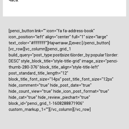
часа.
[penci_button link="" icon="fa fa-address-book"
icon_position="left" align="center" full="1" size="large"
text_color="#FFFFFF"]Најчитани Денес [/penci_button]
[vc_row][vc_column][penci_grid_1
build_query="post_type:post|size:6|order_by:popular1|order:
DESC" style_block_title="style-title-grid" image_size="penci-
thumb-280-376" block_title_align="style-title-left"
post_standard_title_length="12"
block_title_font_size="14px" post_title_font_size="12px"
hide_comment="true" hide_post_date="true"
hide_count_view="true" hide_icon_post_format="true"
hide_cat="true" hide_review_piechart="true"
block_id="penci_grid_1-1608288871906"
custom_markup_1=""][/vc_column][/vc_row]