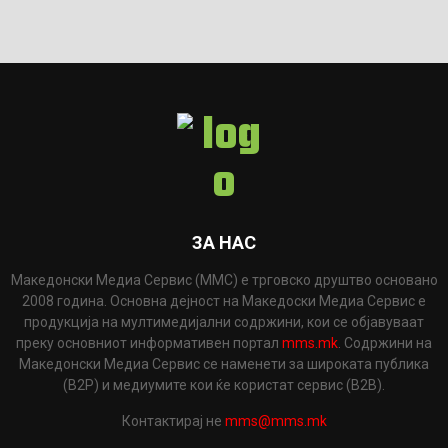
ЗА НАС
Македонски Медиа Сервис (ММС) е трговско друштво основано
2008 година. Основна дејност на Македоски Медиа Сервис е
продукција на мултимедијални содржини, кои се објавуваат
преку основниот информативен портал
mms.mk
. Содржини на
Македонски Медиа Сервис се наменети за широката публика
(B2P) и медиумите кои ќе користат сервис (B2B).
Контактирај не
mms@mms.mk