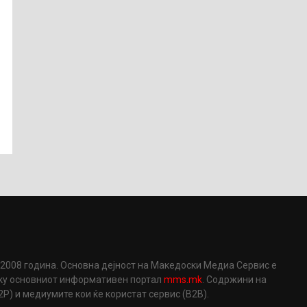
2008 година. Основна дејност на Македоски Медиа Сервис е
еку основниот информативен портал
mms.mk
. Содржини на
) и медиумите кои ќе користат сервис (B2B).