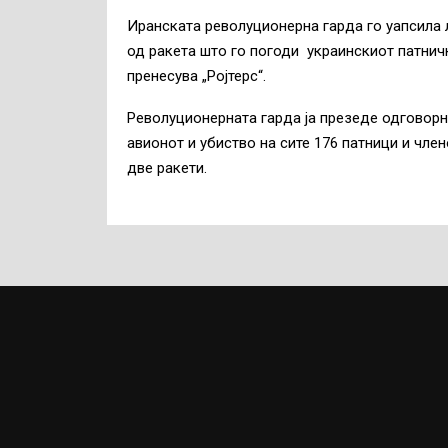
Иранската револуционерна гарда го уапсила л
од ракета што го погоди украинскиот патничк
пренесува „Ројтерс“.
Револуционерната гарда ја презеде одговор
авионот и убиство на сите 176 патници и чле
две ракети.