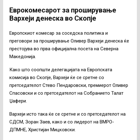
Еврокомесарот за проширување
Вархеји денеска во Скопје
Европскиот комесар за соседска политика и
преговори за проширување Оливер Вархеји денеска ќе
престојува во прва официјална посета на Северна
Македонија.
Како што соопшти делегацијата на Европската
комисија во Скопје, Вархеји ќе се сретне со
претседателот Стево Пендаровски, премиерот Оливер
Спасовски и со претседателот на Собранието Талат
Џафери.
Вархеји исто така ќе се сретне и со претседателот на
СДСМ, Зоран Заев, како и со лидерот на ВМРО-
ДПМНЕ, Христијан Мицковски.