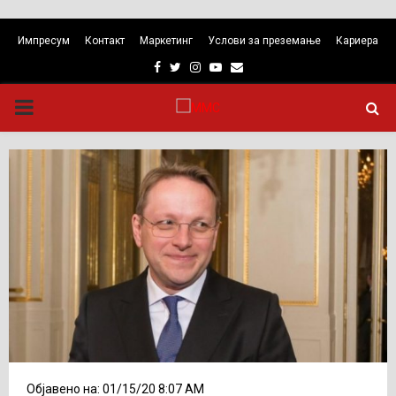
Импресум
Контакт
Маркетинг
Услови за преземање
Кариера
Facebook
Twitter
Instagram
Youtube
Email
PRIMARY
MENU
Објавено на: 01/15/20 8:07 AM