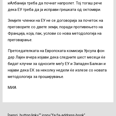
иАлбанија треба да почнат напролет. Тој тогаш рече
дека ЕУ треба да ја исправи грешката од октомври.
Земјите членки на ЕУ не се договорија за почеток на
преговорите со двете земји, поради противењето на
Франција, која, пак, услови со нова методологија на
преговарање.
Претседателката на Европската комисија Урсула фон
дер Лајен вчера изјави дека следните шест месеци ќе
бидат клучни за односите меѓу ЕУ и Западен Балкан и
најави дека ЕК за неколку недели ќе излезе со новата
методологија за проширување.
МИА
[penci_button link="" icon="fa fa-address-book"