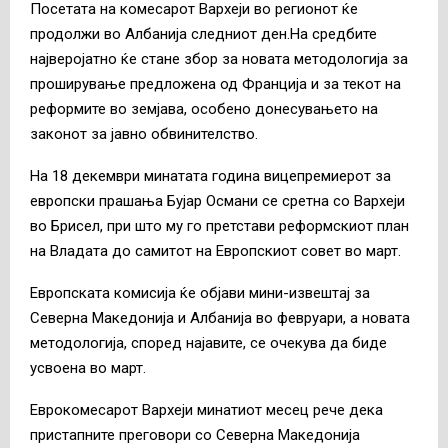
Посетата на комесарот Вархеји во регионот ќе
продолжи во Албанија следниот ден.На средбите
најверојатно ќе стане збор за новата методологија за
проширување предложена од Франција и за текот на
реформите во земјава, особено донесувањето на
законот за јавно обвинителство.
На 18 декември минатата година вицепремиерот за
европски прашања Бујар Османи се сретна со Вархеји
во Брисел, при што му го претстави реформскиот план
на Владата до самитот на Европскиот совет во март.
Европската комисија ќе објави мини-извештај за
Северна Македонија и Албанија во февруари, а новата
методологија, според најавите, се очекува да биде
усвоена во март.
Еврокомесарот Вархеји минатиот месец рече дека
пристапните преговори со Северна Македонија