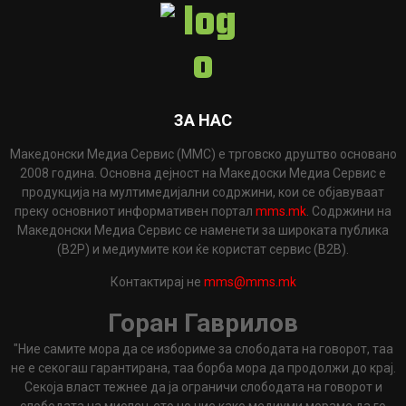
ЗА НАС
Македонски Медиа Сервис (ММС) е трговско друштво основано
2008 година. Основна дејност на Македоски Медиа Сервис е
продукција на мултимедијални содржини, кои се објавуваат
преку основниот информативен портал
mms.mk
. Содржини на
Македонски Медиа Сервис се наменети за широката публика
(B2P) и медиумите кои ќе користат сервис (B2B).
Контактирај не
mms@mms.mk
Горан Гаврилов
"Ние самите мора да се избориме за слободата на говорот, таа
не е секогаш гарантирана, таа борба мора да продолжи до крај.
Секоја власт тежнее да ја ограничи слободата на говорот и