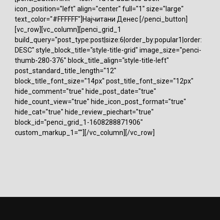
icon_position="left" align="center" full="1" size="large"
text_color="#FFFFFF"]Најчитани Денес [/penci_button]
[vc_row][vc_column][penci_grid_1
build_query="post_type:post|size:6|order_by:popular1|order:
DESC" style_block_title="style-title-grid" image_size="penci-
thumb-280-376" block_title_align="style-title-left"
post_standard_title_length="12"
block_title_font_size="14px" post_title_font_size="12px"
hide_comment="true" hide_post_date="true"
hide_count_view="true" hide_icon_post_format="true"
hide_cat="true" hide_review_piechart="true"
block_id="penci_grid_1-1608288871906"
custom_markup_1=""][/vc_column][/vc_row]