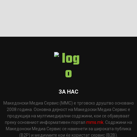
ЗА НАС
Македонски Медиа Сервис (ММС) е трговско друштво основано
2008 година. Основна дејност на Македоски Медиа Сервис е
продукција на мултимедијални содржини, кои се објавуваат
преку основниот информативен портал
mms.mk
. Содржини на
Македонски Медиа Сервис се наменети за широката публика
(B2P) и медиумите кои ќе користат сервис (B2B).