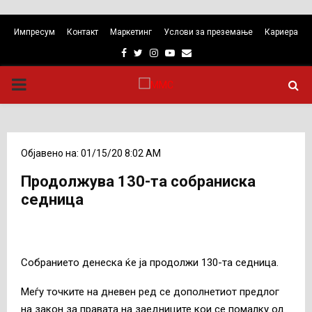
Импресум
Контакт
Маркетинг
Услови за преземање
Кариера
Facebook
Twitter
Instagram
Youtube
Email
PRIMARY
MENU
Објавено на: 01/15/20 8:02 AM
Продолжува 130-та собраниска
седница
Собранието денеска ќе ја продолжи 130-та седница.
Меѓу точките на дневен ред се дополнетиот предлог
на закон за правата на заедниците кои се помалку од