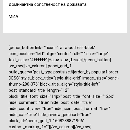
доминантна сопственост на државата.
МИА
[penci_button link="" icon="fa fa-address-book"
icon_position="left" align="center" full="1" size="large"
text_color="#FFFFFF"]Најчитани Денес [/penci_button]
[vc_row][vc_column][penci_grid_1
build_query="post_type:post|size:6|order_by:popular1|order:
DESC" style_block_title="style-title-grid" image_size="penci-
thumb-280-376" block_title_align="style-title-left"
post_standard_title_length="12"
block_title_font_size="14px" post_title_font_size="12px"
hide_comment="true" hide_post_date="true"
hide_count_view="true" hide_icon_post_format="true"
hide_cat="true" hide_review_piechart="true"
block_id="penci_grid_1-1608288871906"
custom_markup_1=""][/vc_column][/vc_row]