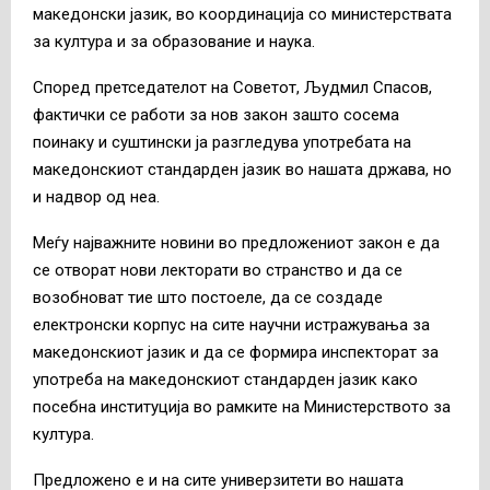
македонски јазик, во координација со министерствата
за култура и за образование и наука.
Според претседателот на Советот, Људмил Спасов,
фактички се работи за нов закон зашто сосема
поинаку и суштински ја разгледува употребата на
македонскиот стандарден јазик во нашата држава, но
и надвор од неа.
Меѓу најважните новини во предложениот закон е да
се отворат нови лекторати во странство и да се
возобноват тие што постоеле, да се создаде
електронски корпус на сите научни истражувања за
македонскиот јазик и да се формира инспекторат за
употреба на македонскиот стандарден јазик како
посебна институција во рамките на Министерството за
култура.
Предложено е и на сите универзитети во нашата