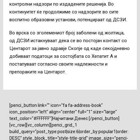
контролни надзори по издадените решенија. Во
континуитет ќе продолжиме со надзорите во сите
воспитно образовни установи, потенцираат од ДСЗИ.
Во врска со зголемениот број заболени од жолтица,
од ДСЗИ истакнуваат дека се во постојан контакт со
Центарот за јавно здравје Скопје од каде секојдневно
добиваат податоци за состојбата со Хепатит А и
постапуваат согласно своите надлежности и
препораките на Центарoт.
[penci_button link="" icon="fa fa-address-book"
icon_position="left" align="center" full="1" size="large"
text_color="#FFFFFF"]Најчитани Денес [/penci_button]
[vc_row][vc_column][penci_grid_1
build_query="post_type:post|size:6|order_by:popular1|order:
DESC" style_block_title="style-title-grid" image_size="penci-