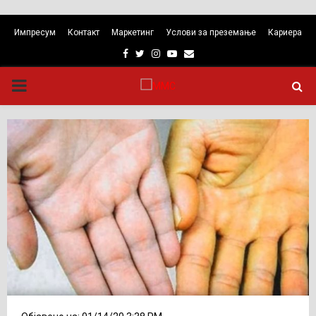
Импресум
Контакт
Маркетинг
Услови за преземање
Кариера
Facebook
Twitter
Instagram
Youtube
Email
PRIMARY
MENU