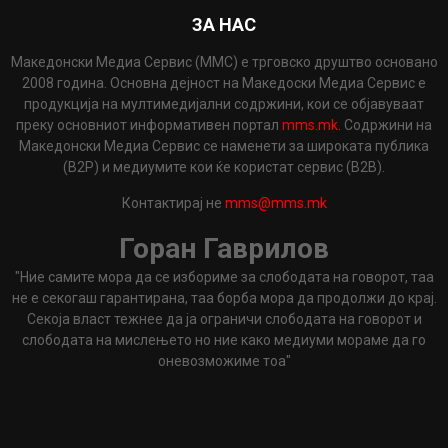
ЗА НАС
Македонски Медиа Сервис (ММС) е трговско друштво основано
2008 година. Основна дејност на Македоски Медиа Сервис е
продукција на мултимедијални содржини, кои се објавуваат
преку основниот информативен портал
mms.mk
. Содржини на
Македонски Медиа Сервис се наменети за широката публика
(B2P) и медиумите кои ќе користат сервис (B2B).
Контактирај не
mms@mms.mk
Горан Гаврилов
"Ние самите мора да се избориме за слободата на говорот, таа
не е секогаш гарантирана, таа борба мора да продолжи до крај.
Секоја власт тежнее да ја ограничи слободата на говорот и
слободата на мислењето но ние како медиуми мораме да го
оневозможиме тоа"