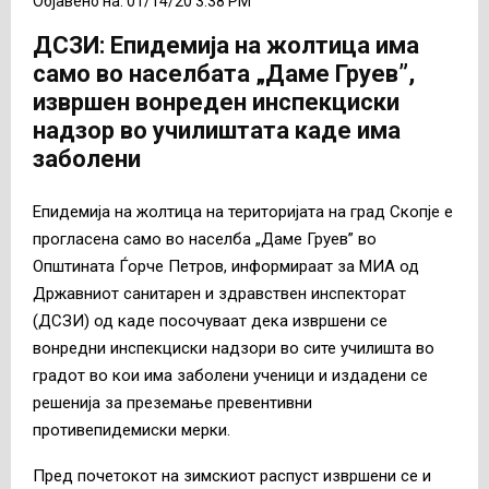
Објавено на: 01/14/20 3:38 PM
ДСЗИ: Епидемија на жолтица има
само во населбата „Даме Груев”,
извршен вонреден инспекциски
надзор во училиштата каде има
заболени
Епидемија на жолтица на територијата на град Скопје е
прогласена само во населба „Даме Груев” во
Општината Ѓорче Петров, информираат за МИА од
Државниот санитарен и здравствен инспекторат
(ДСЗИ) од каде посочуваат дека извршени се
вонредни инспекциски надзори во сите училишта во
градот во кои има заболени ученици и издадени се
решенија за преземање превентивни
противепидемиски мерки.
Пред почетокот на зимскиот распуст извршени се и