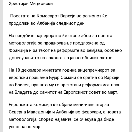
Христијан Мицковски.
Посетата на Комесарот Вархеји во регионот ќе
продолжи во Албанија следниот ден.
На средбите најверојатно ќе стане збор за новата
методологија за проширување предложена од
Франција и за текот на реформите во земјава, особено
донесувањето на законот за јавно обвинителство.
На 18 декември минатата година вицепремиерот за
европски прашања Бујар Османи се сретна со Вархеји
во Брисел, при што му го претстави реформскиот план
на Владата до самитот на Европскиот совет во март.
Европската комисија ќе објави мини-извештај за
Северна Македонија и Албанија во февруари, а новата
методологија, според најавите, се очекува да биде
усвоена во март.