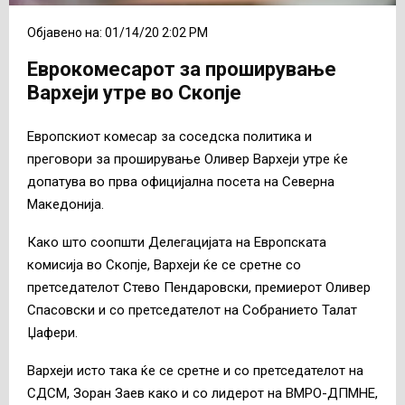
Објавено на: 01/14/20 2:02 PM
Еврокомесарот за проширување
Вархеји утре во Скопје
Европскиот комесар за соседска политика и
преговори за проширување Оливер Вархеји утре ќе
допатува во прва официјална посета на Северна
Македонија.
Како што соопшти Делегацијата на Европската
комисија во Скопје, Вархеји
ќе се сретне со
претседателот Стево Пендаровски, премиерот Оливер
Спасовски и со претседателот на Собранието Талат
Џафери.
Вархеји исто така ќе се сретне и со претседателот на
СДСМ, Зоран Заев како и со лидерот на ВМРО-ДПМНЕ,