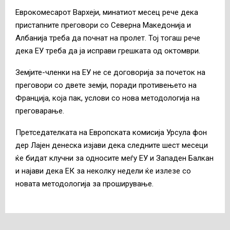
Еврокомесарот Вархеји, минатиот месец рече дека
пристапните преговори со Северна Македонија и
Албанија треба да почнат на пролет. Тој тогаш рече
дека ЕУ треба да ја исправи грешката од октомври.
Земјите-членки на ЕУ не се договорија за почеток на
преговори со двете земји, поради противењето на
Франција, која пак, услови со нова методологија на
преговарање.
Претседателката на Европската комисија Урсула фон
дер Лајен денеска изјави дека следните шест месеци
ќе бидат клучни за односите меѓу ЕУ и Западен Балкан
и најави дека ЕК за неколку недели ќе излезе со
новата методологија за проширување.