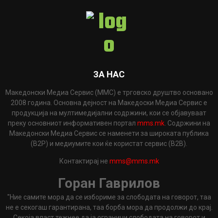
ЗА НАС
Македонски Медиа Сервис (ММС) е трговско друштво основано
2008 година. Основна дејност на Македоски Медиа Сервис е
продукција на мултимедијални содржини, кои се објавуваат
преку основниот информативен портал
mms.mk
. Содржини на
Македонски Медиа Сервис се наменети за широката публика
(B2P) и медиумите кои ќе користат сервис (B2B).
Контактирај не
mms@mms.mk
Горан Гаврилов
"Ние самите мора да се избориме за слободата на говорот, таа
не е секогаш гарантирана, таа борба мора да продолжи до крај.
Секоја власт тежнее да ја ограничи слободата на говорот и