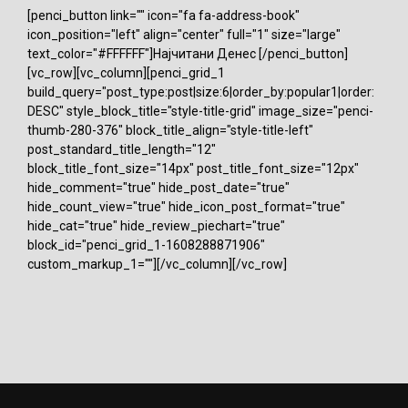
[penci_button link="" icon="fa fa-address-book"
icon_position="left" align="center" full="1" size="large"
text_color="#FFFFFF"]Најчитани Денес [/penci_button]
[vc_row][vc_column][penci_grid_1
build_query="post_type:post|size:6|order_by:popular1|order:
DESC" style_block_title="style-title-grid" image_size="penci-
thumb-280-376" block_title_align="style-title-left"
post_standard_title_length="12"
block_title_font_size="14px" post_title_font_size="12px"
hide_comment="true" hide_post_date="true"
hide_count_view="true" hide_icon_post_format="true"
hide_cat="true" hide_review_piechart="true"
block_id="penci_grid_1-1608288871906"
custom_markup_1=""][/vc_column][/vc_row]