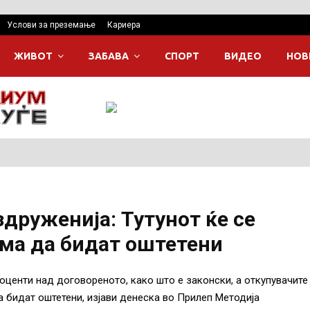
Услови за преземање
Кариера
ЖИВОТ
ЗАБАВА
СПОРТ
ВИДЕО
НОВ
здруженија: Тутунот ќе се
ема да бидат оштетени
роценти над договореното, како што е законски, а откупувачите
а бидат оштетени, изјави денеска во Прилеп Методија