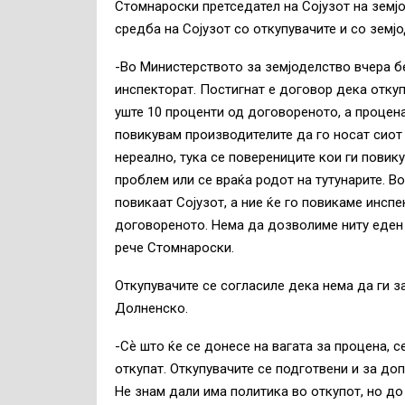
Стомнароски претседател на Сојузот на земј
средба на Сојузот со откупувачите и со земј
-Во Министерството за земјоделство вчера б
инспекторат. Постигнат е договор дека откуп
уште 10 проценти од договореното, а проценат
повикувам производителите да го носат сиот
нереално, тука се поверениците кои ги повик
проблем или се враќа родот на тутунарите. Во
повикаат Сојузот, а ние ќе го повикаме инсп
договореното. Нема да дозволиме ниту еден 
рече Стомнароски.
Откупувачите се согласиле дека нема да ги з
Долненско.
-Сѐ што ќе се донесе на вагата за процена, с
откупат. Откупувачите се подготвени и за до
Не знам дали има политика во откупот, но до