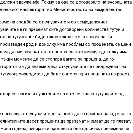
оделски здруженија. Токму за ова се договарало на вчерашната
оделскиот инспекторат во Министерството за земјоделство.
евме на средба со откупувачите и со земјоделскиот
увачите ќе ги преземат сите договорени количества тутун и
а на тутунот ќе биде таква каква што ја започнаа. Ги
 произведен род и доколку има проблем со процената, се цени
увам да пријавуваат до второстепената комисија доколку има
 такви моменти да се стопира вагата за процена, да го
екторатот за да знаеме дека откупувачите се придржуваат на
тутунопроизводител да биде оштетен при процената на родот,
атвораат вагите и пунктовите на што се жалаа тутунарите од
е согласија откупувачите дека нема да го враќаат назад и ќе го
полнителните десет проценти да преземат и имаат да го платат.
 Нова година, линијата и процената беа одлични, преземени се