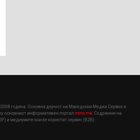
2008 година. Основна дејност на Македоски Медиа Сервис е
еку основниот информативен портал
mms.mk
. Содржини на
) и медиумите кои ќе користат сервис (B2B).