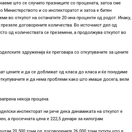
 знаеме што се случипо празниците со процената, затоа сме
со Министерството и со инспекторатот и затоа е битен
ми во откупот на останатите 20-ина проценти од родот. Инаку,
и презеле договорените количества. Во источниот дел од
отсто од количествата се преземени, а продолжува откупот во
оделските здруженија ќе преговара со откупувачите за цените
аат цените и да се доближат од класа до класа и ќе понудиме
 откупувачите и да нема проблеми како што имаше досега, вели
запрена некоја процена.
делски инспекторат ни рече дека динамиката на откупот е
ен, а просечната цена е 222,5 денари за килограм.
ештаи 20 500 тони од договорените 26 000 тони тутутн што е