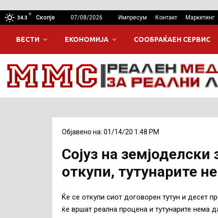
C
Скопје
07/08/2026
Импресум
Контакт
Маркетинг
34.3
ВЕСТИ
ЕКОНОМИЈА
СООБРАЌАЕН СЕРВИС
Објавено на: 01/14/20 1:48 PM
Сојуз на земјоделски 
откупи, тутунарите н
Ќе се откупи сиот договорен тутун и десет п
ќе вршат реална процена и тутунарите нема д