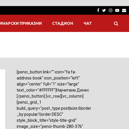
Facebook
Twitter
Instagra
Yout
E
ИНАРСКИ ПРИКАЗНИ
СТАДИОН
ЧАТ
[penci_button link="" icon="fa fa-
address-book" icon_position="left"
align="center" full="1" size="large"
text_color="#FFFFFF"]Најчитани Денес
[/penci_button] [vc_row][vc_column]
[penci_grid_1
build_query="post_type:post|size:6|order
_by:popular1|order:DESC"
style_block_title="style-title-grid"
image_size="penci-thumb-280-376"