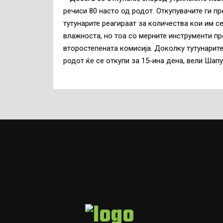
речиси 80 насто од родот. Откупувачите ги п
тутунарите реагираат за количества кои им се
влажноста, но тоа со мерните инструменти пр
второстепената комисија. Доколку тутунарит
родот ќе се откупи за 15-ина дена, вели Шапу