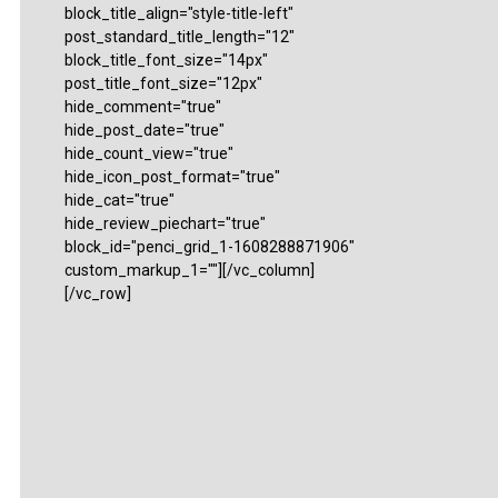
block_title_align="style-title-left"
post_standard_title_length="12"
block_title_font_size="14px"
post_title_font_size="12px"
hide_comment="true"
hide_post_date="true"
hide_count_view="true"
hide_icon_post_format="true"
hide_cat="true"
hide_review_piechart="true"
block_id="penci_grid_1-1608288871906"
custom_markup_1=""][/vc_column]
[/vc_row]