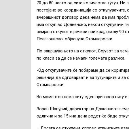
70 до 80 насто од сите количества тутун. Не
постојано во координација со откупувачите, 
вчерашниот договор дека нема да има пробле
има откуп во Долненско, некои откупувачи г
земјава откупот е речиси при крај, околу 90 
Пелагониско, објаснува Стомнароски.
По завршувањето на откупот, Сојузот за земј
по класи за да се намали големата разлика.
-Од откупувачите ќе побараме да се коригир
решенија да одговараат и за тутунарите и за
Стомнароски.
Во моментов нема ниту еден приговор ниту е 
Зоран Шапуриќ, директор на Државниот земјо
одлична и за 15 ина дена родот ќе биде откуп
– Досега се откупени, според утринските изв