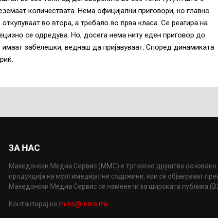
реземаат количествата. Нема официјални приговори, но главно
 откупуваат во втора, а требало во прва класа. Се реагира на
ецизно се одредува. Но, досега нема ниту еден приговор до
е имаат забелешки, веднаш да пријавуваат. Според динамиката
риќ.
ЗА НАС
Македонски Медиа Сервис (ММС) е трговско друштво основано 
продукција на мултимедијални содржини, кои се објавуваат пр
Македонски Медиа Сервис се наменети за широката публика (B2P
Контактирај не
mms@mms.mk