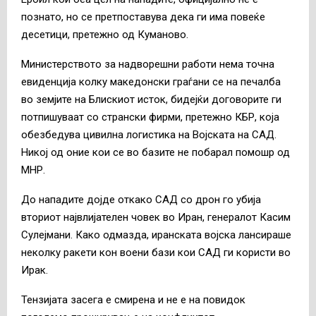
познато, но се претпоставува дека ги има повеќе
десетици, претежно од Куманово.
Министерството за надворешни работи нема точна
евиденција колку македонски граѓани се на печалба
во земјите на Блискиот исток, бидејќи договорите ги
потпишуваат со странски фирми, претежно КБР, која
обезбедува цивилна логистика на Војската на САД.
Никој од оние кои се во базите не побарал помошр од
МНР.
До нападите дојде откако САД со дрон го убија
вториот највлијателен човек во Иран, генералот Касим
Сулејмани. Како одмазда, иранската војска лансираше
неколку ракети кон воени бази кои САД ги користи во
Ирак.
Тензијата засега е смирена и не е на повидок