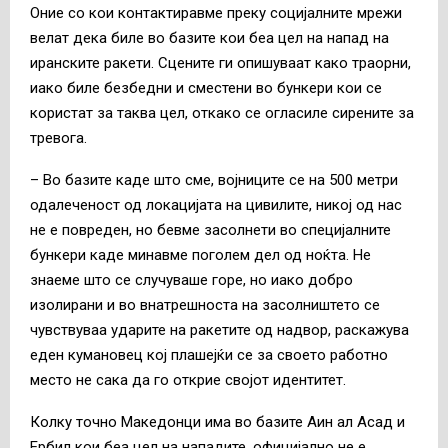
Оние со кои контактиравме преку социјалните мрежи
велат дека биле во базите кои беа цел на напад на
иранските ракети. Сцените ги опишуваат како траорни,
иако биле безбедни и сместени во бункери кои се
користат за таква цел, откако се огласиле сирените за
тревога.
– Во базите каде што сме, војниците се на 500 метри
одалеченост од локацијата на цивилите, никој од нас
не е повреден, но бевме засолнети во специјалните
бункери каде минавме поголем дел од ноќта. Не
знаеме што се случуваше горе, но иако добро
изолирани и во внатрешноста на засолништето се
чувствуваа ударите на ракетите од надвор, раскажува
еден кумановец кој плашејќи се за своето работно
место не сака да го открие својот идентитет.
Колку точно Македонци има во базите Аин ал Асад и
Ербил кои беа цел на нападите, официјално не е