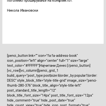
поголемо проширување на конфликтот.
Никола Ивановски
[penci_button link="" icon="fa fa-address-book"
icon_position="left" align="center" full="1" size="large"
text_color="#FFFFFF"]Најчитани Денес [/penci_button]
[vc_row][vc_column][penci_grid_1
build_query="post_type:post|size:6|order_by:popular1|order:
DESC" style_block_title="style-title-grid" image_size="penci-
thumb-280-376" block_title_align="style-title-left"
post_standard_title_length="12"
block_title_font_size="14px" post_title_font_size="12px"
hide_comment="true" hide_post_date="true"
hide_count_view="true" hide_icon_post_format="true"