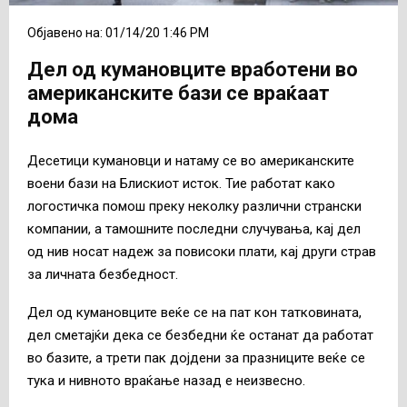
Објавено на: 01/14/20 1:46 PM
Дел од кумановците вработени во
американските бази се враќаат
дома
Десетици кумановци и натаму се во американските
воени бази на Блискиот исток. Тие работат како
логостичка помош преку неколку различни странски
компании, а тамошните последни случувања, кај дел
од нив носат надеж за повисоки плати, кај други страв
за личната безбедност.
Дел од кумановците веќе се на пат кон татковината,
дел сметајќи дека се безбедни ќе останат да работат
во базите, а трети пак дојдени за празниците веќе се
тука и нивното враќање назад е неизвесно.