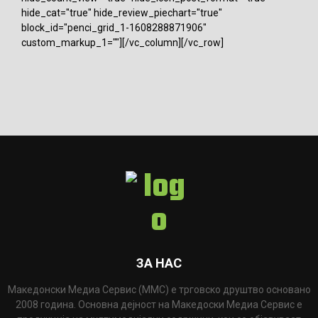
hide_cat="true" hide_review_piechart="true"
block_id="penci_grid_1-1608288871906"
custom_markup_1=""][/vc_column][/vc_row]
ЗА НАС
Македонски Медиа Сервис (ММС) е трговско друштво основано
2008 година. Основна дејност на Македоски Медиа Сервис е