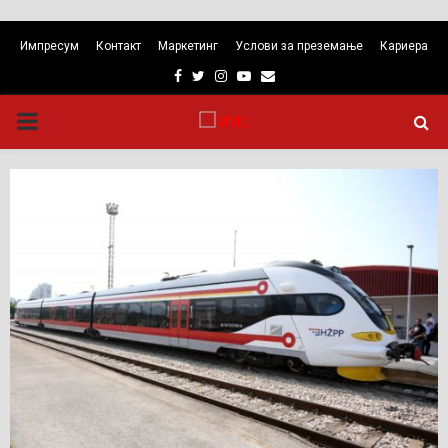
Импресум
Контакт
Маркетинг
Услови за преземање
Кариера
Facebook
Twitter
Instagram
Youtube
Email
PRIMARY
MENU