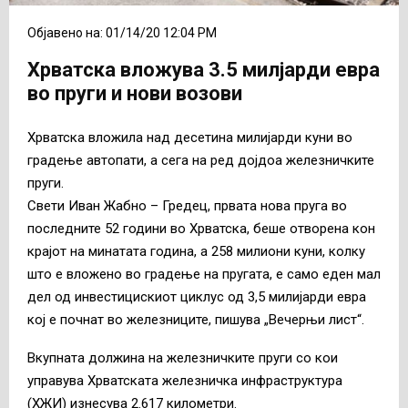
Објавено на: 01/14/20 12:04 PM
Хрватска вложува 3.5 милјарди евра
во пруги и нови возови
Хрватска вложила над десетина милијарди куни во
градење автопати, а сега на ред дојдоа железничките
пруги.
Свети Иван Жабно – Гредец, првата нова пруга во
последните 52 години во Хрватска, беше отворена кон
крајот на минатата година, а 258 милиони куни, колку
што е вложено во градење на пругата, е само еден мал
дел од инвестицискиот циклус од 3,5 милијарди евра
кој е почнат во железниците, пишува „Вечерњи лист“.
Вкупната должина на железничките пруги со кои
управува Хрватската железничка инфраструктура
(ХЖИ) изнесува 2.617 километри.