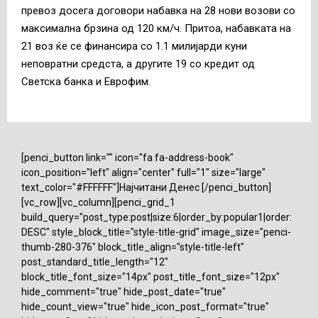
превоз досега договори набавка на 28 нови возови со
максимална брзина од 120 км/ч. Притоа, набавката на
21 воз ќе се финансира со 1.1 милијарди куни
неповратни средста, а другите 19 со кредит од
Светска банка и Еврофим.
[penci_button link="" icon="fa fa-address-book"
icon_position="left" align="center" full="1" size="large"
text_color="#FFFFFF"]Најчитани Денес [/penci_button]
[vc_row][vc_column][penci_grid_1
build_query="post_type:post|size:6|order_by:popular1|order:
DESC" style_block_title="style-title-grid" image_size="penci-
thumb-280-376" block_title_align="style-title-left"
post_standard_title_length="12"
block_title_font_size="14px" post_title_font_size="12px"
hide_comment="true" hide_post_date="true"
hide_count_view="true" hide_icon_post_format="true"