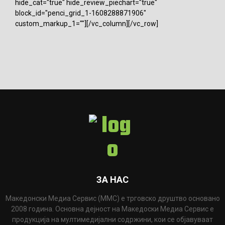
hide_cat="true" hide_review_piechart="true"
block_id="penci_grid_1-1608288871906"
custom_markup_1=""][/vc_column][/vc_row]
ЗА НАС
Македонски Медиа Сервис (ММС) е трговско друштво основано
2008 година. Основна дејност на Македоски Медиа Сервис е
продукција на мултимедијални содржини, кои се објавуваат