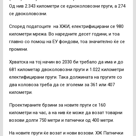
Од нив 2.343 километри се едноколовозни пруги, а 274
се двоколовозни.
Според податоците на ХЖИ, електрифицирани се 980
километри мрежа. Во наредните десет години, и тоа
главно со помош на ЕУ фондови, тоа значително ќе се
промени.
Хрватска на тој начин во 2030 би требало да има и до
681 километар двоколовозни пруги и 1.022 километри
електифицирани пруги. Така должината на пругите со
два коловоза треба да се зголеми за 361 или 407
километри.
Проектираните брзини за новите пруги се 160
километри на час, а на нив ќе може да возат товарни
возови долги 750 метри и патнички од 400 метри.
На новите пруги ќе возат и нови возови. ХЖ Патнички