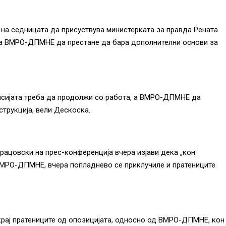
а седницата да присуствува министерката за правда Рената
ара ВМРО-ДПМНЕ да престане да бара дополнителни основи за
исијата треба да продолжи со работа, а ВМРО-ДПМНЕ да
трукција, вели Дескоска.
рацовски на прес-конференција вчера изјави дека „кон
ВМРО-ДПМНЕ, вчера попладнево се приклучиле и пратениците
рај пратениците од опозицијата, односно од ВМРО-ДПМНЕ, кон