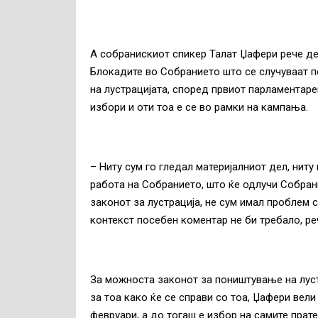
А собранискиот спикер Талат Џафери рече де
Блокадите во Собранието што се случуваат 
на лустрацијата, според првиот парламентар
избори и оти тоа е се во рамки на кампања.
– Ниту сум го гледал материјалниот дел, ниту
работа на Собранието, што ќе одлучи Собрани
законот за лустрација, не сум имал проблем с
контекст посебен коментар не би требало, ре
За можноста законот за поништување на лус
за тоа како ќе се справи со тоа, Џафери вел
февруари, а до тогаш е избор на самите прате