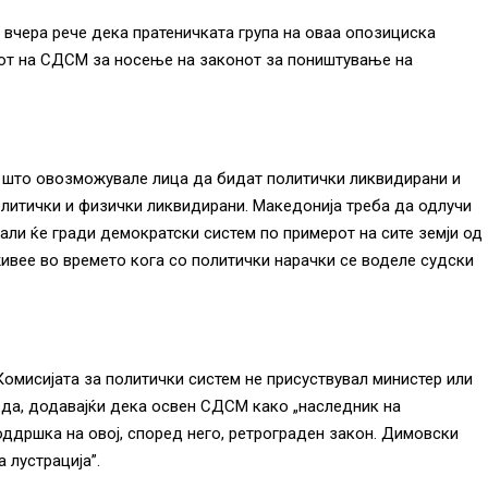
чера рече дека пратеничката група на оваа опозициска
дот на СДСМ за носење на законот за поништување на
и што овозможувале лица да бидат политички ликвидирани и
литички и физички ликвидирани. Македонија треба да одлучи
дали ќе гради демократски систем по примерот на сите земји од
живее во времето кога со политички нарачки се воделе судски
Комисијата за политички систем не присуствувал министер или
вда, додавајќи дека освен СДСМ како „наследник на
оддршка на овој, според него, ретрограден закон. Димовски
 лустрација”.