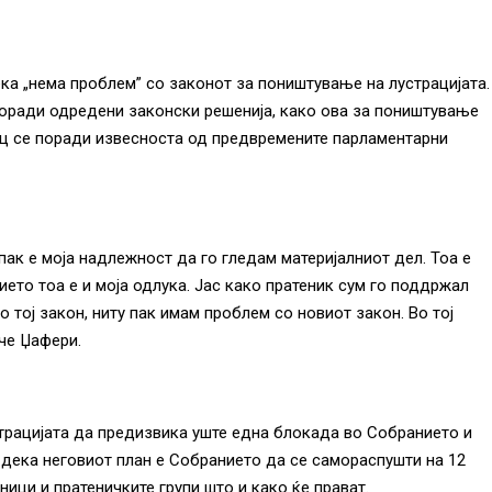
ка „нема проблем” со законот за поништување на лустрацијата.
поради одредени законски решенија, како ова за поништување
ец се поради извесноста од предвремените парламентарни
 пак е моја надлежност да го гледам материјалниот дел. Тоа е
ето тоа е и моја одлука. Јас како пратеник сум го поддржал
о тој закон, ниту пак имам проблем со новиот закон. Во тој
че Џафери.
трацијата да предизвика уште една блокада во Собранието и
и дека неговиот план е Собранието да се самораспушти на 12
ници и пратеничките групи што и како ќе прават.