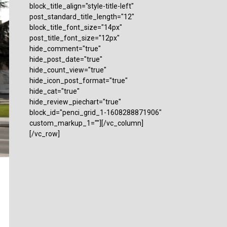
block_title_align="style-title-left"
post_standard_title_length="12"
block_title_font_size="14px"
post_title_font_size="12px"
hide_comment="true"
hide_post_date="true"
hide_count_view="true"
hide_icon_post_format="true"
hide_cat="true"
hide_review_piechart="true"
block_id="penci_grid_1-1608288871906"
custom_markup_1=""][/vc_column]
[/vc_row]