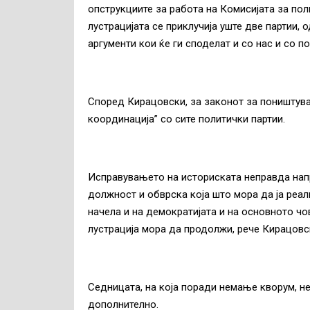
опструкциите за работа на Комисијата за по
лустрацијата се приклучија уште две партии,
аргументи кои ќе ги споделат и со нас и со п
Според Кирацовски, за законот за поништува
координација” со сите политички партии.
Исправувањето на историската неправда нап
должност и обврска која што мора да ја реа
начела и на демократијата и на основното ч
лустрација мора да продолжи, рече Кирацовс
Седницата, на која поради немање кворум, н
дополнително.