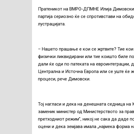
Пратеникот на ВМРО-ДПМНЕ Илија Димовски в
партија сериозно ќе се спротивстави на оби
лустрацијата.
– Нашето прашање е кои се жртвите? Тие ко
физички ликвидирани или тие коишто биле по
дали ќе оди по патеката на евроинтеграции, 
Централна и Источна Европа или се уште ќе 
процеси, рече Димовски.
Тој нагласи и дека на денешната седница на 
заменик министер од Министерството за пра
претходниот режим”, никој не сака да даде п
оцени и дека земјава имала „најмека форма на