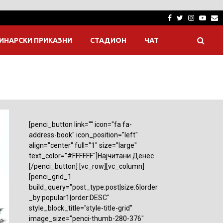
Facebook
Twitter
Instagra
Yout
E
ИНАРСКИ ПРИКАЗНИ
СТАДИОН
ЧАТ
[penci_button link="" icon="fa fa-
address-book" icon_position="left"
align="center" full="1" size="large"
text_color="#FFFFFF"]Најчитани Денес
[/penci_button] [vc_row][vc_column]
[penci_grid_1
build_query="post_type:post|size:6|order
_by:popular1|order:DESC"
style_block_title="style-title-grid"
image_size="penci-thumb-280-376"