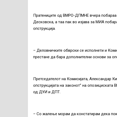
Пратениците од ВМРО-ДПМНЕ вчера побараа н
Десковска, а таа пак во изјава за МИА поб
опструкција.
– Деловничките обврски се исполнети и Ком
престане да бара дополнителни основи за опс
Претседателот на Комисијата, Александар Ки
опструкцијата на законот” на опозициската 
од ДУИ и ДПТ.
– Со жалење морам да констатирам дека пок