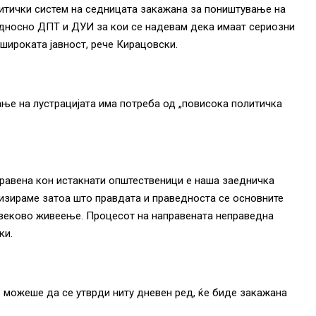
литички систем на седницата закажана за поништување на
 односно ДПТ и ДУИ за кои се надевам дека имаат сериозни
ошироката јавност, рече Кирацовски.
ње на лустрацијата има потреба од „повисока политичка
равена кон истакнати општественици е наша заедничка
лизираме затоа што правдата и праведноста се основните
овеково живеење. Процесот на направената неправедна
ки.
е можеше да се утврди ниту дневен ред, ќе биде закажана