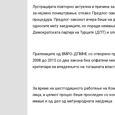
Лустрацијата повторно актуелна и причина за
за нејзино поништување, откако Предлог-зак
процедура. Предлог-законот вчера беше на д
односите меѓу заедниците, но поради немање
Демократската партија на Турците (ДПТ) и
Пратениците од ВМРО-ДПМНЕ со отворено про
2008 до 2015 со два закона беа опфатени нек
критичари на владеењето на тогашната вла
За време на шестгодишното работење на Коми
лица, а целиот процес беше проследен со ко
имаше и од дел од меѓународната заедница.