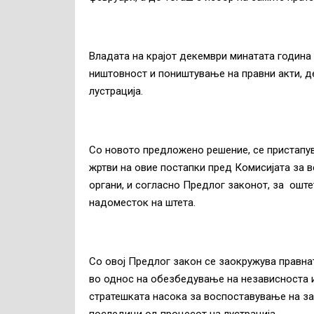
Владата на крајот декември минатата година 
ништовност и поништување на правни акти, де
лустрација.
Со новото предложено решение, се пристапув
жртви на овие постапки пред Комисијата за в
органи, и согласно Предлог законот, за оште
надоместок на штета.
Со овој Предлог закон се заокружува правна
во однос на обезбедување на независноста и
стратешката насока за воспоставување на за