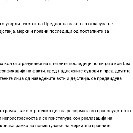
го утврди текстот на Предлог на закон за огласување
јствија, мерки и правни последици од постапките за
а кон отстранување на штетните последици по лицата кои беа
ерификација на факти, пред надлежните судови и пред другите
тените лица од наведените акти и дејствија, се предвидува
та рамка како стратешка цел на реформата во правосудството
 непристрасноста и се пристапува кон реализација на
конска рамка за поништување на мерките и правните