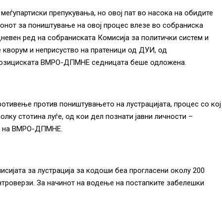
 меѓупартиски препукувања, но овој пат во насока на обидите
онот за поништување на овој процес влезе во собраниска
невен ред на собраниската Комисија за политички систем и
 кворум и неприсуство на пратеници од ДУИ, од
 опозициската ВМРО-ДПМНЕ седницата беше одложена.
тивење против поништувањето на лустрацијата, процес со кој
олку стотина луѓе, од кои дел познати јавни личности –
ст на ВМРО-ДПМНЕ.
сијата за лустрација за кодоши беа прогласени околу 200
нтроверзи. За начинот на водење на постапките забелешки