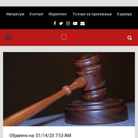
Импресум
Контакт
Маркетинг
Услови за преземање
Кариера
Facebook
Twitter
Instagram
Youtube
Email
PRIMARY
MENU
Објавено на: 01/14/20 7:53 AM