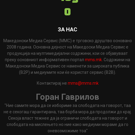
ЗА НАС
Македонски Медиа Сервис (ММС) е трговско друштво основано
2008 година. Основна дејност на Македоски Медиа Сервис е
продукција на мултимедијални содржини, кои се објавуваат
преку основниот информативен портал
mms.mk
. Содржини на
Македонски Медиа Сервис се наменети за широката публика
(B2P) и медиумите кои ќе користат сервис (B2B).
Контактирај не
mms@mms.mk
Горан Гаврилов
"Ние самите мора да се избориме за слободата на говорот, таа
не е секогаш гарантирана, таа борба мора да продолжи до крај.
Секоја власт тежнее да ја ограничи слободата на говорот и
слободата на мислењето но ние како медиуми мораме да го
оневозможиме тоа"