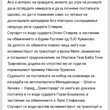
Ако е интерес на правдата, можете до утре на рочиште
да ја потврдите намерата и да ја почнеме постапката
одново, но да го поминеме само со читање на
досегашните материјали без повторно сослушување
сведоци, рече судијата Ставрев.
Случајот го води судијата Огнен Ставрев, а застапник
на обвинението е Бурим Рустеми од ОЈО Куманово.
За делото се обвинети повеќе лица, меѓу кои
ексминистерот за транспорт и врски Миле Јанакиески
и тогашниот градоначалник на Општина Гази Баба Тони
Трајковски, додека во отсуство му се суди на
поранешниот премиер Никола Груевски.
Судењето за постапката за избор на компанија за
изградба на автопатиштата Миладиновци – Штип и
Кичево – Охрид, „Траекторија” се наоѓа во доказна
постапка и го води судијата Горан Бошевски, а
застапник на обвинението е Лиле Стефанова.
Случајот се води против ексминистерот за транспорт и