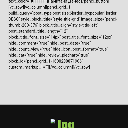
text_color="#FFFFFF"]Најчитани Денес [/penci_button]
[vc_row][vc_column][penci_grid_1
build_query="post_type:post|size:6|order_by:popular1|order:
DESC" style_block_title="style-title-grid" image_size="penci-
thumb-280-376" block_title_align="style-title-left"
post_standard_title_length="12"
block_title_font_size="14px" post_title_font_size="12px"
hide_comment="true" hide_post_date="true"
hide_count_view="true" hide_icon_post_format="true"
hide_cat="true" hide_review_piechart="true"
block_id="penci_grid_1-1608288871906"
custom_markup_1=""][/vc_column][/vc_row]