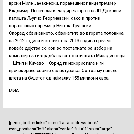
врски Миле Јанакиески, поранешниот вицепремиер
Владимир Пешевски и ексдиректорот на ЈП Државни
патишта Љупчо Георгиевски, како и против
поранешниот премиер Никола Груевски.
Според обвинението, обвинетите во втората половина
на 2012 година и во текот на 2013 година презеле
повеќе дејства со кои во постапката за избор на
компанија за изградба на автопатиштата Миладиновци
– Штип и Кичево – Охрид ги искористиле и ги
пречекориле своите овластувања. Со тоа му нанеле
штета на буџетот од најмалку 155 милиони евра.
MИА
[penci_button link="" icon="fa fa-address-book"
icon_position="left" align="center" full="1" size="large"