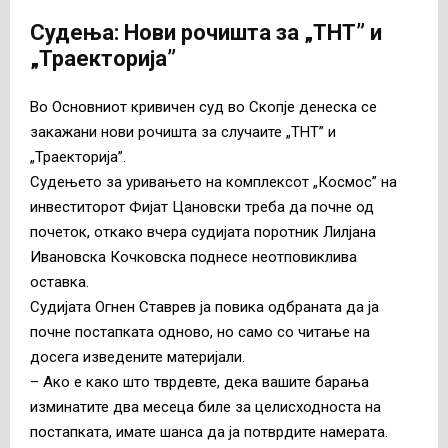
Судења: Нови рочишта за „ТНТ” и
„Траекторија”
Во Основниот кривичен суд во Скопје денеска се
закажани нови рочишта за случаите „ТНТ” и
„Траекторија”.
Судењето за уривањето на комплексот „Космос” на
инвеститорот Фијат Цановски треба да почне од
почеток, откако вчера судијата поротник Лилјана
Ивановска Кочковска поднесе неотповиклива
оставка.
Судијата Огнен Ставрев ја повика одбраната да ја
почне постапката одново, но само со читање на
досега изведените материјали.
– Ако е како што тврдевте, дека вашите барања
изминатите два месеца биле за целисходноста на
постапката, имате шанса да ја потврдите намерата.