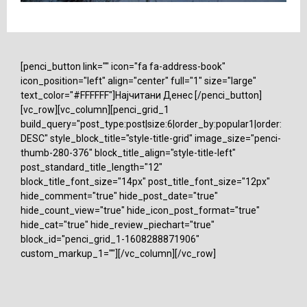
[penci_button link="" icon="fa fa-address-book"
icon_position="left" align="center" full="1" size="large"
text_color="#FFFFFF"]Најчитани Денес [/penci_button]
[vc_row][vc_column][penci_grid_1
build_query="post_type:post|size:6|order_by:popular1|order:
DESC" style_block_title="style-title-grid" image_size="penci-
thumb-280-376" block_title_align="style-title-left"
post_standard_title_length="12"
block_title_font_size="14px" post_title_font_size="12px"
hide_comment="true" hide_post_date="true"
hide_count_view="true" hide_icon_post_format="true"
hide_cat="true" hide_review_piechart="true"
block_id="penci_grid_1-1608288871906"
custom_markup_1=""][/vc_column][/vc_row]