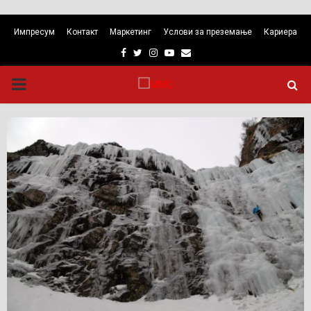
Импресум
Контакт
Маркетинг
Услови за преземање
Кариера
Facebook
Twitter
Instagram
Youtube
Email
PRIMARY
MENU