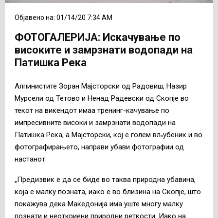
Објавено на: 01/14/20 7:34 AM
ФОТОГАЛЕРИЈА: Искачување по
високите и замрзнати водопади на
Патишка Река
Алпинистите Зоран Мајсторски од Радовиш, Назир
Мурсели од Тетово и Ненад Радевски од Скопје во
текот на викендот имаа тренинг-качување по
импресивните високи и замрзнати водопади на
Патишка Река, а Мајсторски, кој е голем вљубеник и во
фотографирањето, направи убави фотографии од
настанот.
„Предизвик е да се биде во таква природна убавина,
која е малку позната, иако е во близина на Скопје, што
покажува дека Македонија има уште многу малку
познати и неоткриени природни реткости. Иако на