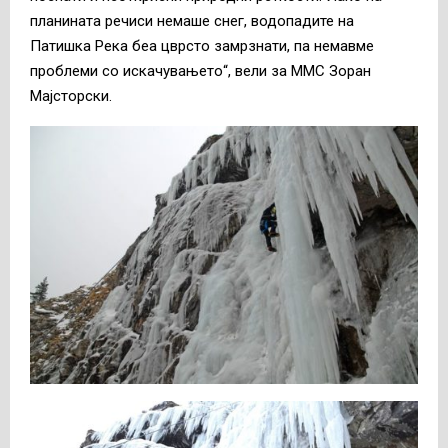
планината речиси немаше снег, водопадите на
Патишка Река беа цврсто замрзнати, па немавме
проблеми со искачувањето“, вели за ММС Зоран
Мајсторски.