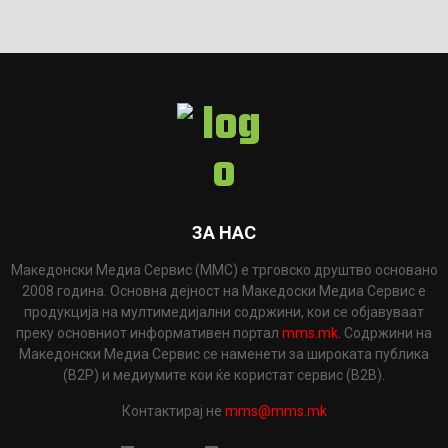
ЗА НАС
Македонски Медиа Сервис (ММС) е трговско друштво основано
2008 година. Основна дејност на Македоски Медиа Сервис е
продукција на мултимедијални содржини, кои се објавуваат
преку основниот информативен портал
mms.mk
. Содржини на
Македонски Медиа Сервис се наменети за широката публика
(B2P) и медиумите кои ќе користат сервис (B2B).
Контактирај не
mms@mms.mk