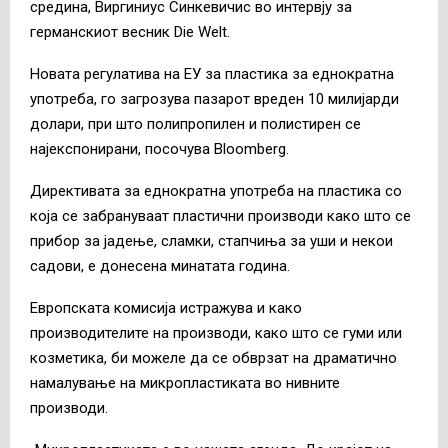
средина, Виргиниус Синкевичис во интервју за
германскиот весник Die Welt.
Новата регулатива на ЕУ за пластика за еднократна
употреба, го загрозува пазарот вреден 10 милијарди
долари, при што полипропилен и полистирен се
најекспонирани, посочува Bloomberg.
Директивата за еднократна употреба на пластика со
која се забрануваат пластични производи како што се
прибор за јадење, сламки, стапчиња за уши и некои
садови, е донесена минатата година.
Европската комисија истражува и како
производителите на производи, како што се гуми или
козметика, би можеле да се обврзат на драматично
намалување на микропластиката во нивните
производи.