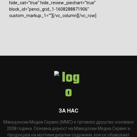
hide_cat="true" hide_review_piechart="true"
block_id="penci_grid_1-1608288871906"
custom_markup_1=""][/vc_column][/vc_row]
ЗА НАС
Македонски Медиа Сервис (ММС) е трговско друштво основано
2008 година. Основна дејност на Македоски Медиа Сервис е
продукција на мултимедијални содржини, кои се објавуваат