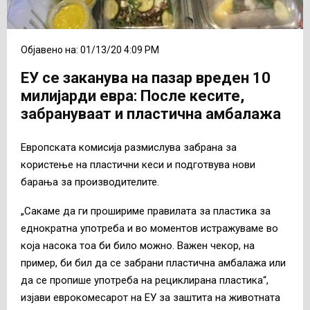
Објавено на: 01/13/20 4:09 PM
ЕУ се заканува на пазар вреден 10
милијарди евра: После кесите,
забрануваат и пластична амбалажа
Европската комисија размислува забрана за
користење на пластични кеси и подготвува нови
барања за производителите.
„Сакаме да ги прошириме правилата за пластика за
еднократна употреба и во моментов истражуваме во
која насока тоа би било можно. Важен чекор, на
пример, би бил да се забрани пластична амбалажа или
да се пропише употреба на рециклирана пластика“,
изјави еврокомесарот на ЕУ за заштита на животната