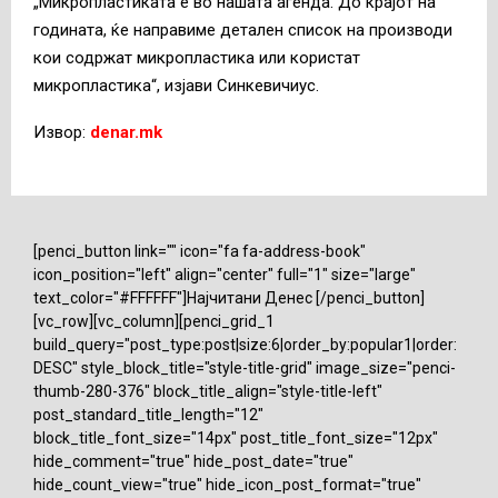
„Микропластиката е во нашата агенда. До крајот на
годината, ќе направиме детален список на производи
кои содржат микропластика или користат
микропластика“, изјави Синкевичиус.
Извор:
denar.mk
[penci_button link="" icon="fa fa-address-book"
icon_position="left" align="center" full="1" size="large"
text_color="#FFFFFF"]Најчитани Денес [/penci_button]
[vc_row][vc_column][penci_grid_1
build_query="post_type:post|size:6|order_by:popular1|order:
DESC" style_block_title="style-title-grid" image_size="penci-
thumb-280-376" block_title_align="style-title-left"
post_standard_title_length="12"
block_title_font_size="14px" post_title_font_size="12px"
hide_comment="true" hide_post_date="true"
hide_count_view="true" hide_icon_post_format="true"