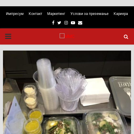
Импресум
Контакт
Маркетинг
Услови за преземање
Кариера
Facebook
Twitter
Instagram
Youtube
Email
PRIMARY
MENU