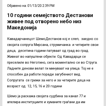
Објавено на: 01/13/20 2:39 PM
10 години семејството Дестанови
живее под отворено небо низ
Македонија
Кавадарчанецот ШемоДестанов кој е слеп, заедно со
својата сопруга Мирсана, струмичанка и четирите свои
деца, десетина години патуваат од град во град.
Живеат во напуштени објекти. Од Кавадарци се
преселиле во Неготино, сега моментално се во Струга.
Ладните денови велат ги минуваат на улица. Тој не е
способен да работи поради загубениот вид.
Сопругата се грижи за него и за четирите деца на
возраст од 12, 15, 16 и 20 години
Шемо ја раскажа својата судбина за канал 77 и
апелира институциите и хуманите граѓани да им