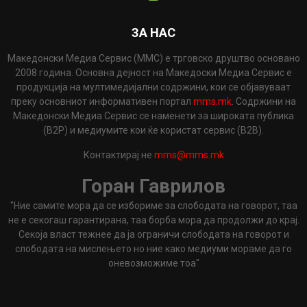
ЗА НАС
Македонски Медиа Сервис (ММС) е трговско друштво основано
2008 година. Основна дејност на Македоски Медиа Сервис е
продукција на мултимедијални содржини, кои се објавуваат
преку основниот информативен портал
mms.mk
. Содржини на
Македонски Медиа Сервис се наменети за широката публика
(B2P) и медиумите кои ќе користат сервис (B2B).
Контактирај не
mms@mms.mk
Горан Гаврилов
"Ние самите мора да се избориме за слободата на говорот, таа
не е секогаш гарантирана, таа борба мора да продолжи до крај.
Секоја власт тежнее да ја ограничи слободата на говорот и
слободата на мислењето но ние како медиуми мораме да го
оневозможиме тоа"