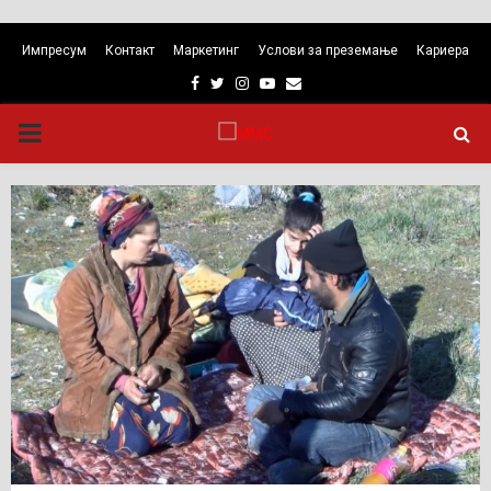
Импресум
Контакт
Маркетинг
Услови за преземање
Кариера
Facebook
Twitter
Instagram
Youtube
Email
PRIMARY
MENU