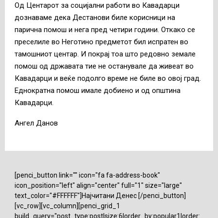
Од Центарот за социјални работи во Кавадарци
дознаваме дека Дестанови биле корисници на
парична помош и нега пред четири години. Откако се
преселиле во Неготино предметот бил испратен во
тамошниот центар. И покрај тоа што редовно земале
помош од државата тие не останувале да живеат во
Кавадарци и веќе подолго време не биле во овој град.
Еднократна помош имале добиено и од општина
Кавадарци.
Ангел Данов
[penci_button link="" icon="fa fa-address-book"
icon_position="left" align="center" full="1" size="large"
text_color="#FFFFFF"]Најчитани Денес [/penci_button]
[vc_row][vc_column][penci_grid_1
build_query="post_type:post|size:6|order_by:popular1|order: