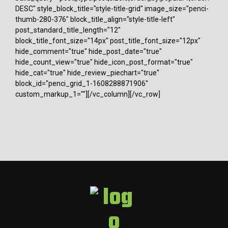
DESC" style_block_title="style-title-grid" image_size="penci-
thumb-280-376" block_title_align="style-title-left"
post_standard_title_length="12"
block_title_font_size="14px" post_title_font_size="12px"
hide_comment="true" hide_post_date="true"
hide_count_view="true" hide_icon_post_format="true"
hide_cat="true" hide_review_piechart="true"
block_id="penci_grid_1-1608288871906"
custom_markup_1=""][/vc_column][/vc_row]