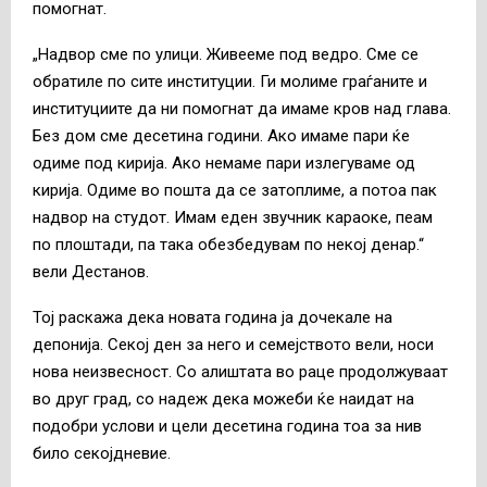
помогнат.
„Надвор сме по улици. Живееме под ведро. Сме се
обратиле по сите институции. Ги молиме граѓаните и
институциите да ни помогнат да имаме кров над глава.
Без дом сме десетина години. Ако имаме пари ќе
одиме под кирија. Ако немаме пари излегуваме од
кирија. Одиме во пошта да се затоплиме, а потоа пак
надвор на студот. Имам еден звучник караоке, пеам
по плоштади, па така обезбедувам по некој денар.“
вели Дестанов.
Тој раскажа дека новата година ја дочекале на
депонија. Секој ден за него и семејството вели, носи
нова неизвесност. Со алиштата во раце продолжуваат
во друг град, со надеж дека можеби ќе наидат на
подобри услови и цели десетина година тоа за нив
било секојдневие.