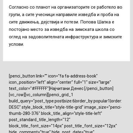
Согласно со планот на организаторите се работело во
групи, а сите учесници направиле изведба и проба на
сите движења, дејствија и потези. Попова Шапка е
постојано место за изведба на зимската школа со
оглед на задоволителната инфраструктура и зимските
услови.
[penci_button link="" icon="fa fa-address-book"
icon_position="left" align="center" full="1" size="large"
text_color="#FFFFFF"]Најчитани Денес [/penci_button]
[vc_row][vc_column][penci_grid_1
build_query="post_type:post|size:6|order_by:popular1|order:
DESC" style_block_title="style-title-grid" image_size="penci-
thumb-280-376" block_title_align="style-title-left"
post_standard_title_length="12"
block_title_font_size="14px" post_title_font_size="12px"
hide_comment="true" hide_post_date="true"