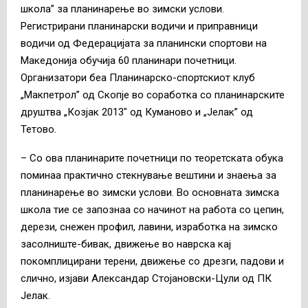
школа” за планинарење во зимски услови.
Регистрирани планинарски водичи и приправници
водичи од Федерацијата за планински спортови на
Македонија обучија 60 планинари почетници.
Организатори беа Планинарско-спортскиот клуб
„Макпетрол” од Скопје во соработка со планинарските
друштва „Козјак 2013″ од Куманово и „Јелак” од
Тетово.
– Со ова планинарите почетници по теоретската обука
поминаа практично стекнување вештини и знаења за
планинарење во зимски услови. Во основната зимска
школа тие се запознаа со начинот на работа со цепин,
дерези, снежен профил, лавини, изработка на зимско
засолниште-бивак, движење во наврска кај
покомплицирани терени, движење со дрезги, падови и
слично, изјави Александар Стојановски-Цули од ПК
Јелак.