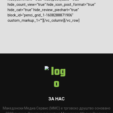
hide_count_view="true" hide_icon_post_format="true"
hide_cat="true" hide_review_piechart="true"
block_id="penci_grid_1-1608288871906"
custom_markup_1=""][/vc_column][/vc_row]
ЗА НАС
Македонски Медиа Сервис (ММС) е трговско друштво основано