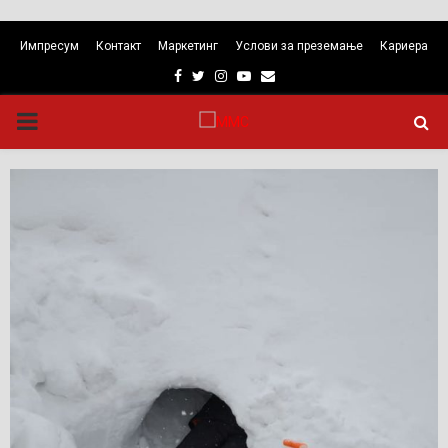
Импресум
Контакт
Маркетинг
Услови за преземање
Кариера
Facebook
Twitter
Instagram
Youtube
Email
PRIMARY
MENU