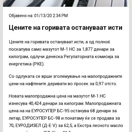
Објавено на: 01/13/20 2:34 PM
Цените на горивата остануваат исти
Цените на горивата остануваат исти, а од полноќ
поскапува само мазутот М-1 НС за 1,877 денари за
килограм, одлучи денеска Регулаторната комисија за
енергетика (РКЕ).
Со одлуката се врши зголемување на малопродажните
цени на нафтените деривати во просек за 0,97 отсто.
Новата малопродажна цена на мазутот М-1 НС
изнесува 40,424 денари за килограм. Малопродажната
цена на на ЕУРОСУПЕР БС-95 останува 68 денари за
литар, ЕУРОСУПЕР БС-98 и понатаму ќе се продава за
70, ЕУРОДИЗЕЛ (Д-Е V) за 62,5, а Екстра лесното масло