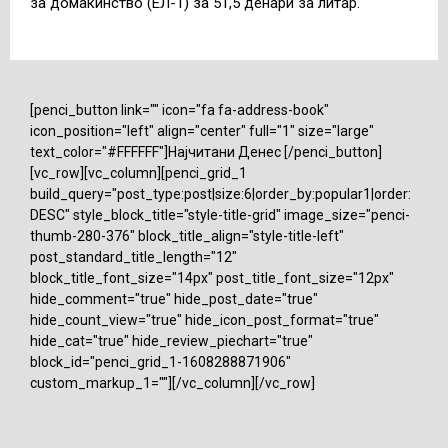
за домаќинство (ЕЛ-1) за 51,5 денари за литар.
[penci_button link="" icon="fa fa-address-book"
icon_position="left" align="center" full="1" size="large"
text_color="#FFFFFF"]Најчитани Денес [/penci_button]
[vc_row][vc_column][penci_grid_1
build_query="post_type:post|size:6|order_by:popular1|order:
DESC" style_block_title="style-title-grid" image_size="penci-
thumb-280-376" block_title_align="style-title-left"
post_standard_title_length="12"
block_title_font_size="14px" post_title_font_size="12px"
hide_comment="true" hide_post_date="true"
hide_count_view="true" hide_icon_post_format="true"
hide_cat="true" hide_review_piechart="true"
block_id="penci_grid_1-1608288871906"
custom_markup_1=""][/vc_column][/vc_row]