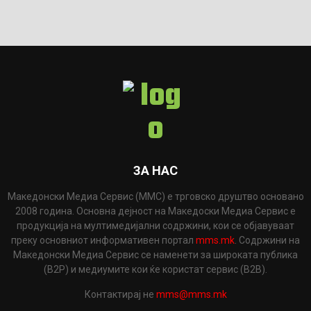
ЗА НАС
Македонски Медиа Сервис (ММС) е трговско друштво основано
2008 година. Основна дејност на Македоски Медиа Сервис е
продукција на мултимедијални содржини, кои се објавуваат
преку основниот информативен портал
mms.mk
. Содржини на
Македонски Медиа Сервис се наменети за широката публика
(B2P) и медиумите кои ќе користат сервис (B2B).
Контактирај не
mms@mms.mk