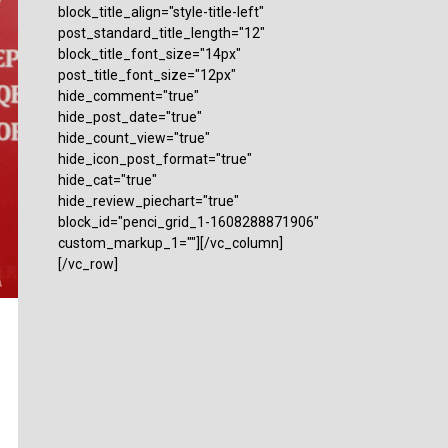
block_title_align="style-title-left"
post_standard_title_length="12"
block_title_font_size="14px"
post_title_font_size="12px"
hide_comment="true"
hide_post_date="true"
hide_count_view="true"
hide_icon_post_format="true"
hide_cat="true"
hide_review_piechart="true"
block_id="penci_grid_1-1608288871906"
custom_markup_1=""][/vc_column]
[/vc_row]