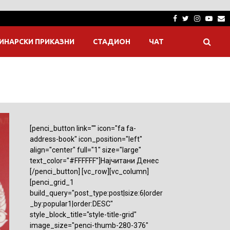
Facebook
Twitter
Instagra
Yout
E
ИНАРСКИ ПРИКАЗНИ
СТАДИОН
ЧАТ
[penci_button link="" icon="fa fa-
address-book" icon_position="left"
align="center" full="1" size="large"
text_color="#FFFFFF"]Најчитани Денес
[/penci_button] [vc_row][vc_column]
[penci_grid_1
build_query="post_type:post|size:6|order
_by:popular1|order:DESC"
style_block_title="style-title-grid"
image_size="penci-thumb-280-376"