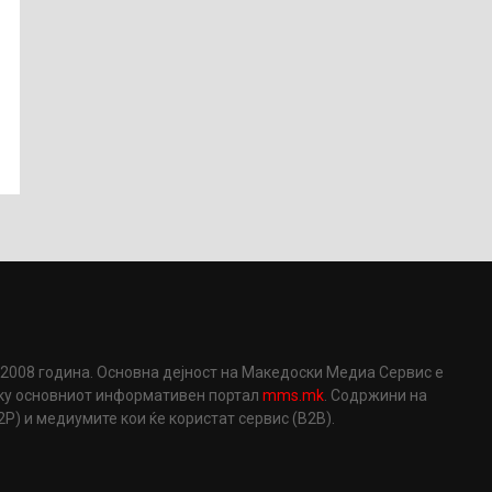
2008 година. Основна дејност на Македоски Медиа Сервис е
еку основниот информативен портал
mms.mk
. Содржини на
) и медиумите кои ќе користат сервис (B2B).