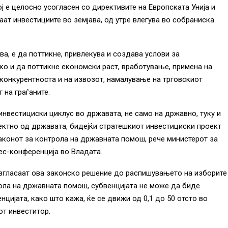
ј е целосно усогласен со директивите на Европската Унија и
ат инвестициите во земјава, од утре влегува во собраниска
ава, е да поттикне, привлекува и создава услови за
ко и да поттикне економски раст, вработување, примена на
 конкурентноста и на извозот, намалување на трговскиот
 на граѓаните.
инвестициски циклус во државата, не само на државно, туку и
ектно од државата, бидејќи стратешкиот инвестициски проект
конот за контрола на државната помош, рече министерот за
ес-конференција во Владата.
 изгласаат ова законско решение до распишувањето на изборите
ола на државната помош, субвенцијата не може да биде
нцијата, како што кажа, ќе се движи од 0,1 до 50 отсто во
от инвеститор.