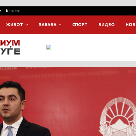
е
Кариера
ЖИВОТ
ЗАБАВА
СПОРТ
ВИДЕО
НОВ