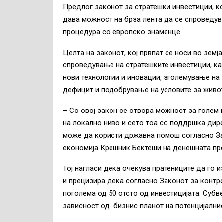
Предлог законот за стратешки инвестиции, ко
дава можност на брза лента да се спроведува
процедура со европско знаменце.
Целта на законот, кој првпат се носи во земј
спроведување на стратешките инвестиции, ка
нови технологии и иновации, зголемување на
дефицит и подобрување на условите за живот
– Со овој закон се отвора можност за голем 
на локално ниво и сето тоа со поддршка дир
може да користи државна помош согласно За
економија Крешник Бектеши на денешната пр
Тој нагласи дека очекува пратениците да го
и прецизира дека согласно Законот за контр
поголема од 50 отсто од инвестицијата. Субве
зависност од бизнис планот на потенцијални