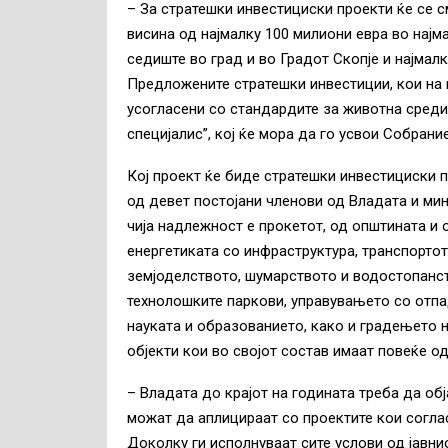
– За стратешки инвестициски проекти ќе се с
висина од најмалку 100 милиони евра во најм
седиште во град и во Градот Скопје и најмал
Предложените стратешки инвестиции, кои на 
усогласени со стандардите за животна средин
специјалис”, кој ќе мора да го усвои Собрани
Кој проект ќе биде стратешки инвестициски п
од девет постојани членови од Владата и ми
чија надлежност е прокетот, од општината и 
енергетиката со инфраструктура, транспортот
земјоделството, шумарството и водостопанст
технолошките паркови, управувањето со отпа
науката и образованието, како и градењето
објекти кои во својот состав имаат повеќе о
– Владата до крајот на годината треба да обј
можат да аплицираат со проектите кои соглас
Доколку ги исполнуваат сите услови од јавни