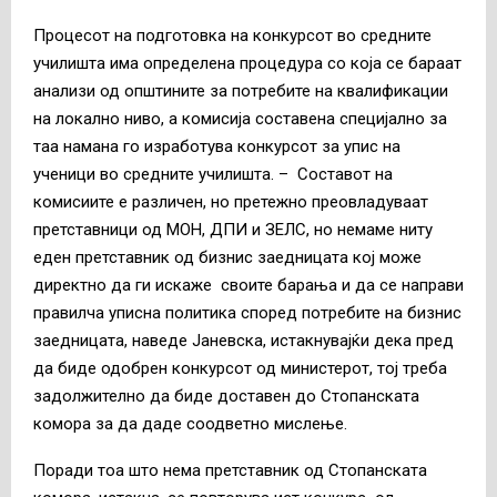
Процесот на подготовка на конкурсот во средните
училишта има определена процедура со која се бараат
анализи од општините за потребите на квалификации
на локално ниво, а комисија составена специјално за
таа намана го изработува конкурсот за упис на
ученици во средните училишта. – Составот на
комисиите е различен, но претежно преовладуваат
претставници од МОН, ДПИ и ЗЕЛС, но немаме ниту
еден претставник од бизнис заедницата кој може
директно да ги искаже своите барања и да се направи
правилча уписна политика според потребите на бизнис
заедницата, наведе Јаневска, истакнувајќи дека пред
да биде одобрен конкурсот од министерот, тој треба
задолжително да биде доставен до Стопанската
комора за да даде соодветно мислење.
Поради тоа што нема претставник од Стопанската