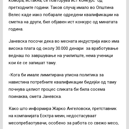
комора, истакна, се повторува ист конкурс од
претходните години. Таков случај имало во Општина
Велес каде иако побарале одредени квалификации на
сметка на други, бил објавен ист конкурс од минатата
година.
Јаневска посочи дека во месната индустрија иако има
висока плата од околу 30.000 денари за вработување
веднаш по завршување на училипште, нема ученици
кои ќе се запишат таму.
-Кога би имале лимитирана уписна политика за
навистина потребните квалификации бидејќи од таму
почнува целиот процес сликата би била сосема
поинаква, смета Јаневска.
Како што информира Жарко Ангеловски, претставник
на компанијата Есктра меин, недостасуваат
месопребаотувачи, особено за работа со свежо месо,