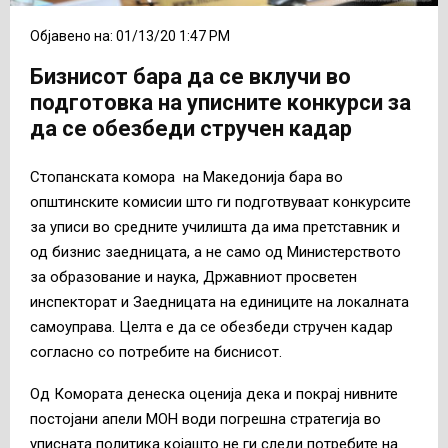
Објавено на: 01/13/20 1:47 PM
Бизнисот бара да се вклучи во
подготовка на уписните конкурси за
да се обезбеди стручен кадар
Стопанската комора на Македонија бара во
општинските комисии што ги подготвуваат конкурсите
за уписи во средните училишта да има претставник и
од бизнис заедницата, а не само од Министерството
за образование и наука, Државниот просветен
инспекторат и Заедницата на единиците на локалната
самоуправа. Целта е да се обезбеди стручен кадар
согласно со потребите на биснисот.
Од Комората денеска оценија дека и покрај нивните
постојани апели МОН води погрешна стратегија во
уписната политика којашто не ги следи потребите на