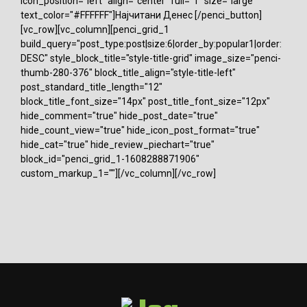
icon_position="left" align="center" full="1" size="large"
text_color="#FFFFFF"]Најчитани Денес [/penci_button]
[vc_row][vc_column][penci_grid_1
build_query="post_type:post|size:6|order_by:popular1|order:
DESC" style_block_title="style-title-grid" image_size="penci-
thumb-280-376" block_title_align="style-title-left"
post_standard_title_length="12"
block_title_font_size="14px" post_title_font_size="12px"
hide_comment="true" hide_post_date="true"
hide_count_view="true" hide_icon_post_format="true"
hide_cat="true" hide_review_piechart="true"
block_id="penci_grid_1-1608288871906"
custom_markup_1=""][/vc_column][/vc_row]