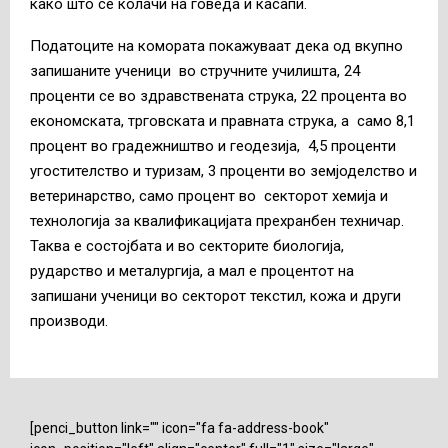
како што се колачи на говеда и касапи.
Податоците на комората покажуваат дека од вкупно
запишаните ученици во стручните училишта, 24
проценти се во здравствената струка, 22 процента во
економската, трговската и правната струка, а само 8,1
процент во градежништво и геодезија, 4,5 проценти
угостителство и туризам, 3 проценти во земјоделство и
ветеринарство, само процент во секторот хемија и
технологија за квалификацијата прехранбен техничар.
Таква е состојбата и во секторите биологија,
рударство и металургија, а мал е процентот на
запишани ученици во секторот текстил, кожа и други
производи.
[penci_button link="" icon="fa fa-address-book"