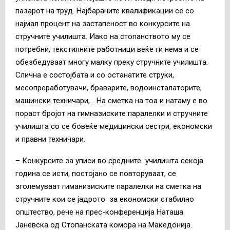
пазарот на труд. Најбараните квалификации се со
најмал процент на застапеност во конкурсите на
стручните училишта. Иако на стопанството му се
потребни, текстилните работници веќе ги нема и се
обезбедуваат многу малку преку стручните училишта.
Слична е состојбата и со останатите струки,
месопреработувачи, браварите, водоинсталаторите,
машински техничари,… На сметка на тоа и натаму е во
пораст бројот на гимназиските паралелки и стручните
училишта со се бовеќе медицински сестри, економски
и правни техничари.
– Конкурсите за уписи во средните училишта секоја
година се исти, постојано се повторуваат, се
зголемуваат гиманизиските паралелки на сметка на
стручните кои се јадрото за економски стабилно
општество, рече на прес-конференција Наташа
Јаневска од Стопанската комора на Македонија.