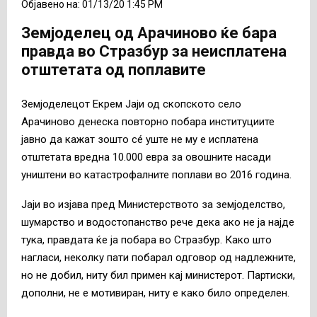
Објавено на: 01/13/20 1:45 PM
Земјоделец од Арачиново ќе бара
правда во Стразбур за неисплатена
отштетата од поплавите
Земјоделецот Екрем Јаји од скопското село
Арачиново денеска повторно побара институциите
јавно да кажат зошто сé уште не му е исплатена
отштетата вредна 10.000 евра за овошните насади
уништени во катастрофалните поплави во 2016 година.
Јаји во изјава пред Министерството за земјоделство,
шумарство и водостопанство рече дека ако не ја најде
тука, правдата ќе ја побара во Стразбур. Како што
нагласи, неколку пати побарал одговор од надлежните,
но не добил, ниту бил примен кај министерот. Партиски,
дополни, не е мотивиран, ниту е како било определен.