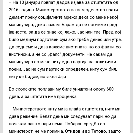
– На 10 јануари првпат дадов изјава за отштетата од
2016 година. Министерството за земјоделство прати
демант преку социјалните мрежи дека со мене некој
манипулира, дека лажам. Барам да се соочиме пред
јавноста, за да се знае кој лаже. Јас или тие. Пред кој
било медиум подготвен сум ако треба денес или утре,
да седнеме и да ја кажеме вистината, но со факти, со
вистински, а не со „фалс” документи. Не сакам да
манипулира со мене ниту една партија за политички
поени. Јас не сум партиски определен, ниту сум бил,
ниту ќе бидам, истакна Јаји.
Во скопските поплави му биле уништени околу 600
дрва, а за штетата има проценка.
– Министерството ниту ми ја плаќа отштетата, ниту ми
дава решение. Велат дека ми следуваат пари, но да
почекам зашто пари нема. Побарав средба со
министерот, не ме примија. Отидов и во Тетово, зашто