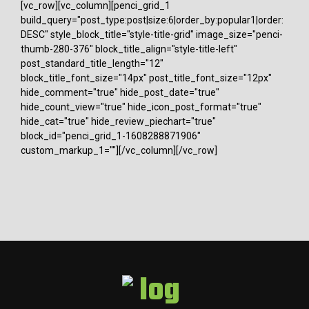
[vc_row][vc_column][penci_grid_1
build_query="post_type:post|size:6|order_by:popular1|order:
DESC" style_block_title="style-title-grid" image_size="penci-
thumb-280-376" block_title_align="style-title-left"
post_standard_title_length="12"
block_title_font_size="14px" post_title_font_size="12px"
hide_comment="true" hide_post_date="true"
hide_count_view="true" hide_icon_post_format="true"
hide_cat="true" hide_review_piechart="true"
block_id="penci_grid_1-1608288871906"
custom_markup_1=""][/vc_column][/vc_row]