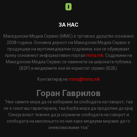
ЗА НАС
Македонски Медиа Сервис (ММС) е трговско друштво основано
2008 година. Основна дејност на Македоски Медиа Сервис е
продукција на мултимедијални содржини, кои се објавуваат
преку основниот информативен портал
mms.mk
. Содржини на
Македонски Медиа Сервис се наменети за широката публика
(B2P) и медиумите кои ќе користат сервис (B2B).
Контактирај не
mms@mms.mk
Горан Гаврилов
"Ние самите мора да се избориме за слободата на говорот, таа
не е секогаш гарантирана, таа борба мора да продолжи до крај.
Секоја власт тежнее да ја ограничи слободата на говорот и
слободата на мислењето но ние како медиуми мораме да го
оневозможиме тоа"