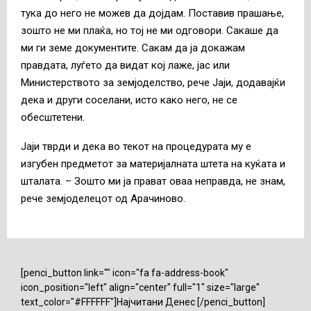
тука до него не можев да дојдам. Поставив прашање,
зошто не ми плаќа, но тој не ми одговори. Сакаше да
ми ги земе документите. Сакам да ја докажам
правдата, луѓето да видат кој лаже, јас или
Министерството за земјоделство, рече Јаји, додавајќи
дека и други соселани, исто како него, не се
обесштетени.
Јаји тврди и дека во текот на процедурата му е
изгубен предметот за материјалната штета на куќата и
шталата. – Зошто ми ја прават оваа неправда, не знам,
рече земјоделецот од Арачиново.
[penci_button link="" icon="fa fa-address-book"
icon_position="left" align="center" full="1" size="large"
text_color="#FFFFFF"]Најчитани Денес [/penci_button]