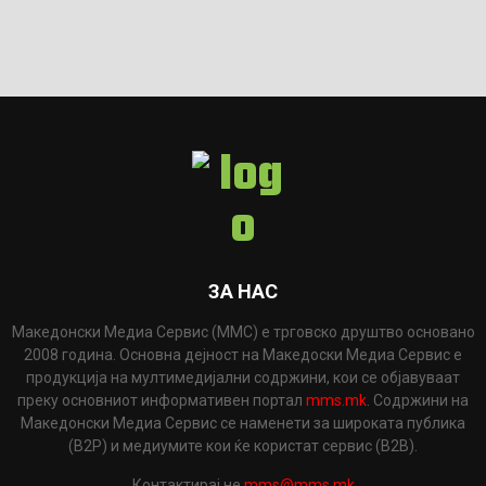
ЗА НАС
Македонски Медиа Сервис (ММС) е трговско друштво основано
2008 година. Основна дејност на Македоски Медиа Сервис е
продукција на мултимедијални содржини, кои се објавуваат
преку основниот информативен портал
mms.mk
. Содржини на
Македонски Медиа Сервис се наменети за широката публика
(B2P) и медиумите кои ќе користат сервис (B2B).
Контактирај не
mms@mms.mk