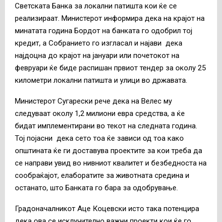
Светската Банка за локални патишта кои ќе се
реализираат. Министерот информира дека на крајот на
минатата година Бордот на банката го одобрил тој
кредит, а Собранието го изгласал и најави дека
најдоцна до крајот на јануари или почетокот на
февруари ќе биде распишан првиот тендер за околу 25
километри локални патишта и улици во државата.
Министерот Сугарески рече дека на Велес му
следуваат околу 1,2 милиони евра средства, а ќе
бидат имплементирани во текот на следната година.
Тој појасни дека сето тоа ќе зависи од тоа како
општината ќе ги доставува проектите за кои треба да
се направи увид во нивниот квалитет и безбедноста на
сообраќајот, елаборатите за животната средина и
останато, што Банката го бара за одобрување.
Градоначалникот Аце Коцевски исто така потенцира
дека ова се исклучително важни проекти кои ќе го