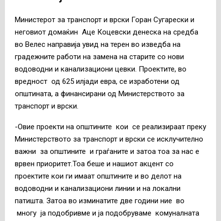
Министерот за транспорт и врски Горан Сугарески и
неговиот домаќин Аце Коцевски денеска на средба
во Велес направија увид на терен во изведба на
градежните работи на замена на старите со нови
водоводни и канализациони цевки. Проектите, во
вредност од 625 илјади евра, се изработени од
општината, а финансирани од Министерството за
транспорт и врски.
-Овие проекти на општините кои се реализираат преку
Министерството за транспорт и врски се исклучително
важни за општините и граѓаните и затоа тоа за нас е
врвен приоритет.Тоа беше и нашиот акцент со
проектите кои ги имаат општините и во делот на
водоводни и канализациони линии и на локални
патишта. Затоа во изминатите две години ние во
многу ја подобривме и ја подобруваме комуналната