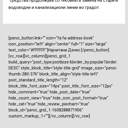
средства продолжува со тековната замена на старите
водоводни и канализациони линии во градот.
[penci_button link="" icon="fa fa-address-book"
icon_position="left" align="center" full="1" size="large"
text_color="#FFFFFF"]Најчитани Денес [/penci_button]
[vc_row][vc_column][penci_grid_1
build_query="post_type:post|size:6|order_by:popular1|order:
DESC" style_block_title="style-title-grid" image_size="penci-
thumb-280-376" block_title_align="style-title-left"
post_standard_title_length="12"
block_title_font_size="14px" post_title_font_size="12px"
hide_comment="true" hide_post_date="true"
hide_count_view="true" hide_icon_post_format="true"
hide_cat="true" hide_review_piechart="true"
block_id="penci_grid_1-1608288871906"
custom_markup_1=""][/vc_column][/vc_row]