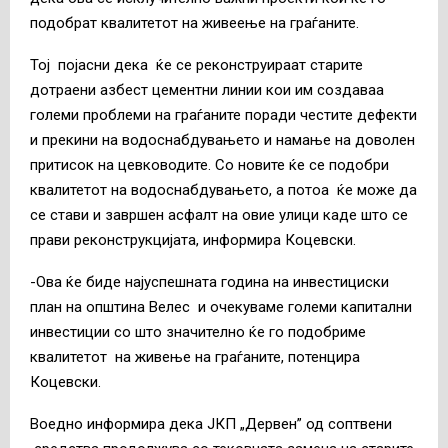
подобрат квалитетот на живеење на граѓаните.
Тој појасни дека ќе се реконструираат старите
дотраени азбест цементни линии кои им создаваа
големи проблеми на граѓаните поради честите дефекти
и прекини на водоснабдувањето и намање на доволен
притисок на цевководите. Со новите ќе се подобри
квалитетот на водоснабдувањето, а потоа ќе може да
се стави и завршен асфалт на овие улици каде што се
прави реконструкцијата, информира Коцевски.
-Ова ќе биде најуспешната година на инвестициски
план на општина Велес и очекуваме големи капитални
инвестиции со што значително ќе го подобриме
квалитетот на живење на граѓаните, потенцира
Коцевски.
Воедно информира дека ЈКП „Дервен” од соптвени