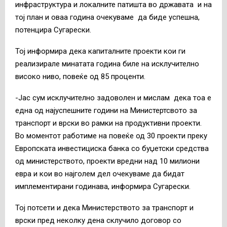
инфраструктура и локалните патишта во државата и на
тој план и оваа година очекуваме да биде успешна,
потенцира Сугарески.
Тој информира дека капиталните проекти кои ги
реализирале минатата година биле на исклучително
високо ниво, повеќе од 85 проценти.
-Јас сум исклучително задоволен и мислам дека тоа е
една од најуспешните години на Министертсвото за
транспорт и врски во рамки на продуктивни проекти.
Во моментот работиме на повеќе од 30 проекти преку
Европската инвестициска банка со буџетски средства
од министерството, проекти вредни над 10 милиони
евра и кои во најголем дел очекуваме да бидат
имплементирани годинава, информира Сугарески.
Тој потсети и дека Министерството за транспорт и
врски пред неколку дена склучило договор со