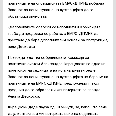
пратениците на опозициската ВМРО-ДПМНЕ побараа
Законот за поништување на лустрацијата да го
образложи лично таа.
-Деловничките обврски се исполнети и Комисијата
треба да продолжи со работа, а ВМРО-ДПМНЕ да
престане да бара дополнителни основи за опструкција,
вели Дескоска.
Претседателот на собраниската Комисија за
политички систем Александар Кирацовски го одложи
почетокот на седницата на која на дневен ред е
Законот за поништување на лустрацијата на барање на
пратениците на ВМРО-ДПМНЕ предложениот текст
пред нив да го образложи министерката за правда
Рената Дескоска.
Кирацоски даде пауза од 30 минути, за, како што рече,
да ја контактира министерката иако на седницата