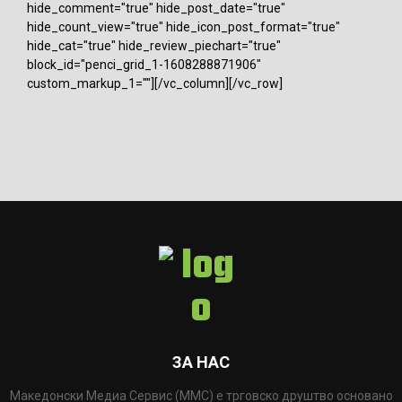
hide_comment="true" hide_post_date="true"
hide_count_view="true" hide_icon_post_format="true"
hide_cat="true" hide_review_piechart="true"
block_id="penci_grid_1-1608288871906"
custom_markup_1=""][/vc_column][/vc_row]
ЗА НАС
Македонски Медиа Сервис (ММС) е трговско друштво основано