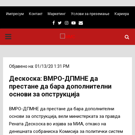
Импресум
Контакт
Маркетинг
Услови за преземање
Кариера
Facebook
Twitter
Instagram
Youtube
Email
PRIMARY
MENU
Објавено на: 01/13/20 1:31 PM
Дескоска: ВМРО-ДПМНЕ да
престане да бара дополнителни
основи за опструкција
ВМРО-ДПМНЕ да престане да бара дополнителни
основи за опструкција, вели министерката за правда
Рената Дескоска во изјава за МИА, откако на
денешната собраниска Комисија за политички систем