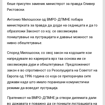
беше присутен заменик министерот за правда Оливер
Ристовски.
Антонио Милошоски од ВМРО-ДПМНЕ побара
министерката за правда да дојде на седницата и да го
образложи Законот со кој се овозможува
поништување на лустрацијата и давање можност за
нивно обештетување.
Според Милошоски, со овој закон на кодошите кои
напредувале во кариерата врз таа основа им се
овозможува дури и обештетување. Предложениот
закон е во спротивност со Резолуцијата на Советот на
Европа од 1996 година со која се препорачува сите
држави каде што имало поранешни комунистички
режими да воведат лустрација.
Пратеникот на ВМРО-ДПМНЕ ја отвори дилемата дали
во државата е поважно да се поништи лустрацијата на