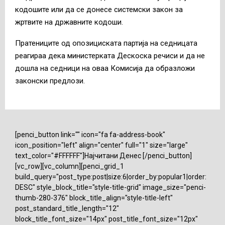
кодошите или да се донесе системски закон за
жртвите на државните кодоши.
Пратениците од опозициската партија на седницата
реагираа дека министерката Дескоска речиси и да не
дошла на седници на оваа Комисија да образложи
законски предлози.
[penci_button link="" icon="fa fa-address-book"
icon_position="left" align="center" full="1" size="large"
text_color="#FFFFFF"]Најчитани Денес [/penci_button]
[vc_row][vc_column][penci_grid_1
build_query="post_type:post|size:6|order_by:popular1|order:
DESC" style_block_title="style-title-grid" image_size="penci-
thumb-280-376" block_title_align="style-title-left"
post_standard_title_length="12"
block_title_font_size="14px" post_title_font_size="12px"