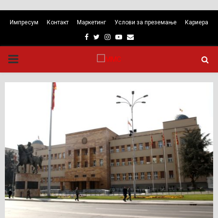
Импресум
Контакт
Маркетинг
Услови за преземање
Кариера
Facebook
Twitter
Instagram
Youtube
Email
PRIMARY
MENU