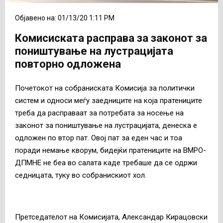
Објавено на: 01/13/20 1:11 PM
Комисиската расправа за законот за
поништување на лустрацијата
повторно одложена
Почетокот на собраниската Комисија за политички
систем и односи меѓу заедниците на која пратениците
треба да расправаат за потребата за носење на
законот за поништување на лустрацијата, денеска е
одложен по втор пат. Овој пат за еден час и тоа
поради немање кворум, бидејќи пратениците на ВМРО-
ДПМНЕ не беа во салата каде требаше да се одржи
седницата, туку во собранискиот хол.
Претседателот на Комисијата, Александар Кирацовски