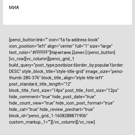
MИА
[penci_button link="" icon="fa fa-address-book"
icon_position="left" align="center" full="1" size="large"
text_color="#FFFFFF"]Најчитани Денес [/penci_button]
[vc_row][vc_column][penci_grid_1
build_query="post_type:post|size:6|order_by:popular1|order:
DESC" style_block_title="style-title-grid" image_size="penci-
thumb-280-376" block_title_align="style-title-left"
post_standard_title_length="12"
block_title_font_size="14px" post_title_font_size="12px"
hide_comment="true" hide_post_date="true"
hide_count_view="true" hide_icon_post_format="true"
hide_cat="true" hide_review_piechart="true"
block_id="penci_grid_1-1608288871906"
custom_markup_1=""][/vc_column][/vc_row]