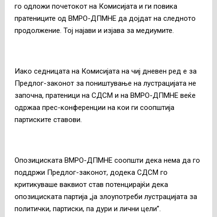
го одложи почетокот на Комисијата и ги повика
пратениците од ВМРО-ДПМНЕ да дојдат на следното
продолжение. Тој најави и изјава за медиумите.
Иако седницата на Комисијата на чиј дневен ред е за
Предлог-законот за поништување на лустрацијата не
започна, пратеници на СДСМ и на ВМРО-ДПМНЕ веќе
одржаа прес-конференции на кои ги соопштија
партиските ставови.
Опозициската ВМРО-ДПМНЕ соопшти дека нема да го
поддржи Предлог-законот, додека СДСМ го
критикуваше ваквиот став потенцирајќи дека
опозициската партија „ја злоупотреби лустрацијата за
политички, партиски, па дури и лични цели”.