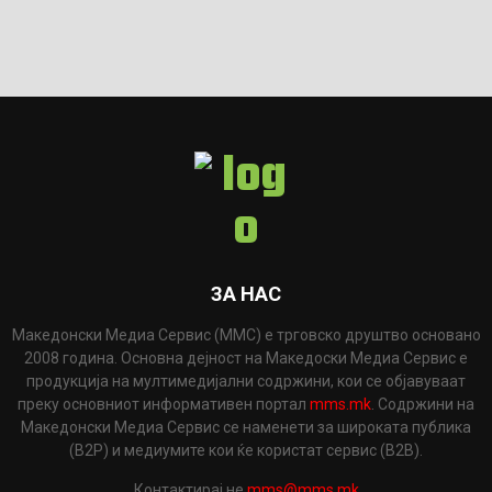
ЗА НАС
Македонски Медиа Сервис (ММС) е трговско друштво основано
2008 година. Основна дејност на Македоски Медиа Сервис е
продукција на мултимедијални содржини, кои се објавуваат
преку основниот информативен портал
mms.mk
. Содржини на
Македонски Медиа Сервис се наменети за широката публика
(B2P) и медиумите кои ќе користат сервис (B2B).
Контактирај не
mms@mms.mk