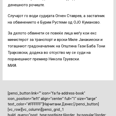
денешното рочиште.
Случајот го води судијата Огнен Ставрев, а застапник
на обвинението е Бурим Рустеми од ОЈО Куманово.
За делото обвинети се повеќе лица меѓу кои екс
министерот за транспорт и врски Миле Јанакиески и
тогашниот градоначалник на Општина Гази Баба Тони
Трајковски, додека во отсуство му се суди на
поранешниот премиер Никола Груевски.
MИА
[penci_button link="" icon="fa fa-address-book"
icon_position="left" align="center" full="1" size="large"
text_color="#FFFFFF"]Најчитани Денес [/penci_button]
[vc_row][vc_column][penci_grid_1
build_query="post_type:post|size:6|order_by:popular1|order: