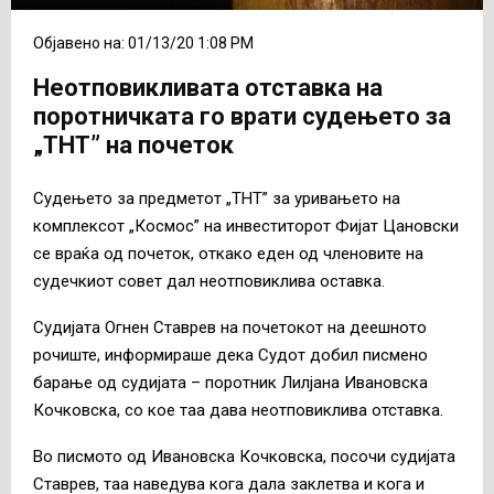
Објавено на: 01/13/20 1:08 PM
Неотповикливата отставка на
поротничката го врати судењето за
„ТНТ” на почеток
Судењето за предметот „ТНТ” за уривањето на
комплексот „Космос” на инвеститорот Фијат Цановски
се враќа од почеток, откако еден од членовите на
судечкиот совет дал неотповиклива оставка.
Судијата Огнен Ставрев на почетокот на деешното
рочиште, информираше дека Судот добил писмено
барање од судијата – поротник Лилјана Ивановска
Кочковска, со кое таа дава неотповиклива отставка.
Во писмото од Ивановска Кочковска, посочи судијата
Ставрев, таа наведува кога дала заклетва и кога и