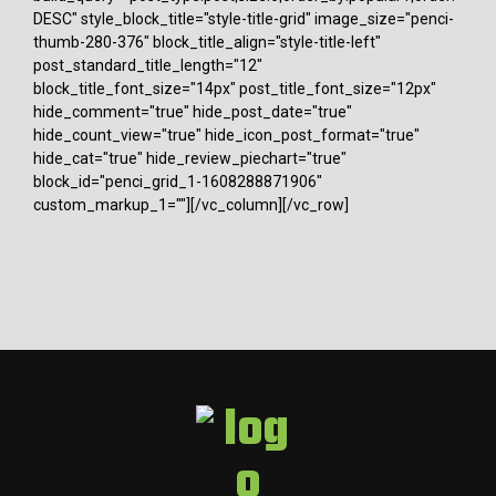
DESC" style_block_title="style-title-grid" image_size="penci-
thumb-280-376" block_title_align="style-title-left"
post_standard_title_length="12"
block_title_font_size="14px" post_title_font_size="12px"
hide_comment="true" hide_post_date="true"
hide_count_view="true" hide_icon_post_format="true"
hide_cat="true" hide_review_piechart="true"
block_id="penci_grid_1-1608288871906"
custom_markup_1=""][/vc_column][/vc_row]