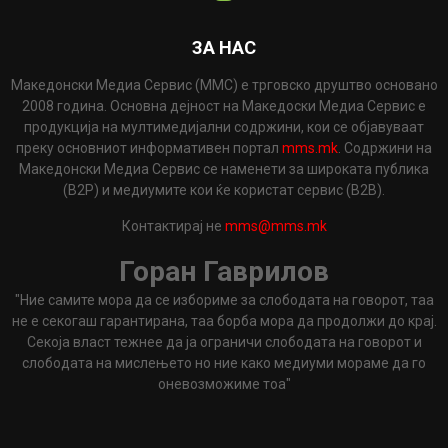
ЗА НАС
Македонски Медиа Сервис (ММС) е трговско друштво основано
2008 година. Основна дејност на Македоски Медиа Сервис е
продукција на мултимедијални содржини, кои се објавуваат
преку основниот информативен портал
mms.mk
. Содржини на
Македонски Медиа Сервис се наменети за широката публика
(B2P) и медиумите кои ќе користат сервис (B2B).
Контактирај не
mms@mms.mk
Горан Гаврилов
"Ние самите мора да се избориме за слободата на говорот, таа
не е секогаш гарантирана, таа борба мора да продолжи до крај.
Секоја власт тежнее да ја ограничи слободата на говорот и
слободата на мислењето но ние како медиуми мораме да го
оневозможиме тоа"