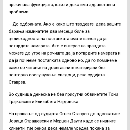
прекинала функцијата, како и дека има здравствени
проблеми.
– До одбраната. Ако е како што тврдевте, дека вашите
барања изминатите два месеци биле за
целисходноста на постапката имате шанса да ја
потврдите намерата. Ако е интерес на правдата
можете до утре на рочиште да ја потврдите намерата и
да ја почнеме постапката одново но, да го поминеме
само со читање на досегашните материјали без
повторно сослушување сведоци, рече судијата
Ставрев.
Во судница денеска не беа присутни обвинетите Тони
Трајковски и Елизабета Најдовска.
На прашање од судијата Огнен Ставрев до адвокатите
Јовица Страшевски и Мерџан Даути каде се нивните
клиенти, тие рекоа дека немале уредна покана за