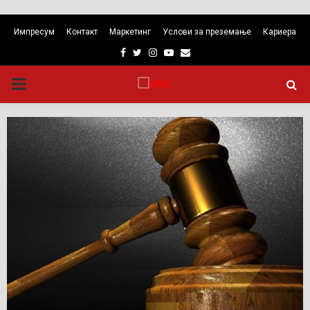
Импресум
Контакт
Маркетинг
Услови за преземање
Кариера
Facebook
Twitter
Instagram
Youtube
Email
PRIMARY
MENU