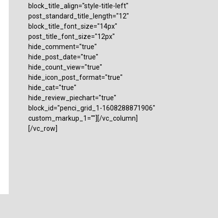
block_title_align="style-title-left"
post_standard_title_length="12"
block_title_font_size="14px"
post_title_font_size="12px"
hide_comment="true"
hide_post_date="true"
hide_count_view="true"
hide_icon_post_format="true"
hide_cat="true"
hide_review_piechart="true"
block_id="penci_grid_1-1608288871906"
custom_markup_1=""][/vc_column]
[/vc_row]