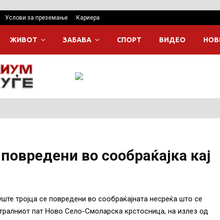
Услови за преземање
Кариера
ЖИВОТ
ЗАБАВА
СПОРТ
ВИДЕО
НОВ
 повредени во сообраќајка кај
уште тројца се повредени во сообраќајната несреќа што се
стралниот пат Ново Село-Смоларска крстосница, на излез од