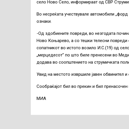
село Ново Село, информираат од СВР Струми
Во несреќата учествувале автомобили „форд 
ознаки.
-Од здобиените повреди, во незгодата почин
Ново Коњарево, а со тешки телесни повреди 
сопатникот во истото возило И.С.(19) од село
„мерцедесот” по што биле пренесени во Мед
додава во соопштението на струмичката поли
Увид на местото извршиле јавен обвинител и
Сообраќајот бил во прекин и бил пренасочен 
МИА