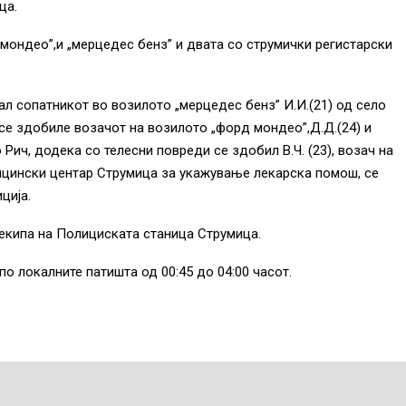
ца.
мондео”,и „мерцедес бенз” и двата со струмички регистарски
ал сопатникот во возилото „мерцедес бенз” И.И.(21) од село
се здобиле возачот на возилото „форд мондео”,Д.Д.(24) и
 Рич, додека со телесни повреди се здобил В.Ч. (23), возач на
ицински центар Струмица за укажување лекарска помош, се
ција.
 екипа на Полициската станица Струмица.
по локалните патишта од 00:45 до 04:00 часот.