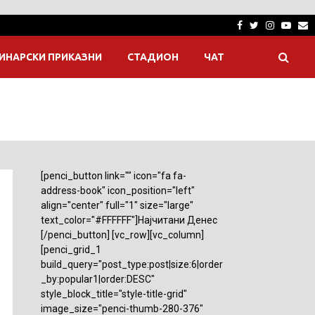
Facebook
Twitter
Instagra
Yout
E
ИНАРСКИ ПРИКАЗНИ
СТАДИОН
ЧАТ
[penci_button link="" icon="fa fa-
address-book" icon_position="left"
align="center" full="1" size="large"
text_color="#FFFFFF"]Најчитани Денес
[/penci_button] [vc_row][vc_column]
[penci_grid_1
build_query="post_type:post|size:6|order
_by:popular1|order:DESC"
style_block_title="style-title-grid"
image_size="penci-thumb-280-376"