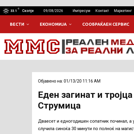
C
Скопје
09/08/2026
Импресум
Контакт
Маркетинг
33.1
ВЕСТИ
ЕКОНОМИЈА
СООБРАЌАЕН СЕРВИС
Објавено на: 01/13/20 11:16 AM
Еден загинат и тројца
Струмица
Дваесет и едногодишен сопатник починал, а 
случила синоќа 30 минути по полноќ на маги