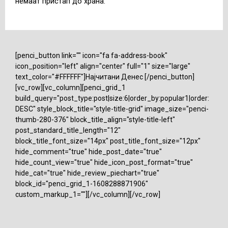
немаат пристап до храна.
[penci_button link="" icon="fa fa-address-book"
icon_position="left" align="center" full="1" size="large"
text_color="#FFFFFF"]Најчитани Денес [/penci_button]
[vc_row][vc_column][penci_grid_1
build_query="post_type:post|size:6|order_by:popular1|order:
DESC" style_block_title="style-title-grid" image_size="penci-
thumb-280-376" block_title_align="style-title-left"
post_standard_title_length="12"
block_title_font_size="14px" post_title_font_size="12px"
hide_comment="true" hide_post_date="true"
hide_count_view="true" hide_icon_post_format="true"
hide_cat="true" hide_review_piechart="true"
block_id="penci_grid_1-1608288871906"
custom_markup_1=""][/vc_column][/vc_row]