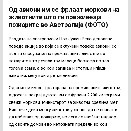
Од авиони им се фрлаат моркови на
животните што ги преживеаја
пожарите во Австралија (ФОТО)
Владата на австралиски Нов Јужен Велс деновиве
поведе акција во која се вклучени повеќе авиони, со
цел за спасување на преживеаните животни во
пожарите што речиси три месеци беснееја во таа
голема земја, а во кои загинаа и стотици илјади
животни, меѓу кои и ретки видови.
Од aвиони им се фрла храна на преживеаните животни,
а досега, покрај дугото, им се фрлени 2.200 килограми
свежи моркови. Министерот за животна средина Мет
Кин рече дека многу животни успеале да се спасат и
да избегаат од пожарите, но сега се наоѓаат надвор
од своите домови во непознати предели во кои