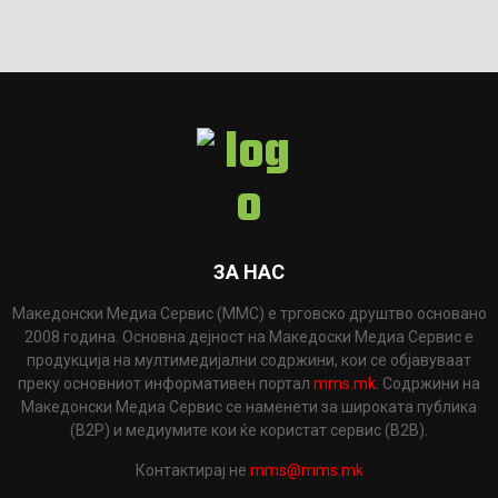
ЗА НАС
Македонски Медиа Сервис (ММС) е трговско друштво основано
2008 година. Основна дејност на Македоски Медиа Сервис е
продукција на мултимедијални содржини, кои се објавуваат
преку основниот информативен портал
mms.mk
. Содржини на
Македонски Медиа Сервис се наменети за широката публика
(B2P) и медиумите кои ќе користат сервис (B2B).
Контактирај не
mms@mms.mk