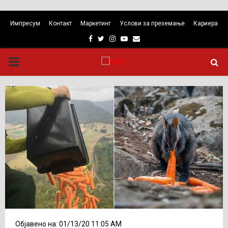
Импресум
Контакт
Маркетинг
Услови за преземање
Кариера
Facebook
Twitter
Instagram
Youtube
Email
PRIMARY
MENU
Објавено на: 01/13/20 11:05 AM